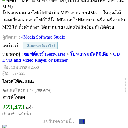
โปรแกรมแปลงไฟล์ MP4 เป็น MP3 จากค่าย 4Media ให้คุณได้
ถอดเสียงออกจากไฟล์วิดีโอ MP4 เอาไปฟังบนรถ หรือเครื่องเล่น
MP3 ได้ ตั้งค่าต่างๆ ได้มากมาย แปลงไฟล์พร้อมกันได้ด้วย
ผู้พัฒนา :
4Media Software Studio
แชร์แวร์
Shareware คืออะไร ?
หมวดหมู่ :
ซอฟต์แวร์ (Software)
>
โปรแกรมมัลติมีเดีย
>
CD
DVD and Video Player or Burner
เมื่อ : 13 ธันวาคม 2556
ผู้ชม : 597,223
โหวตให้คะแนน
คะแนนโหวต 4.47 (709 ครั้ง)
ดาวน์โหลด
223,473
ครั้ง
(สัปดาห์ก่อน 0 ครั้ง)
แชร์บทความนี้ :
0