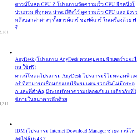
ดาวน์โหลด CPU-Z โปรแกรมวัดความเร็ว CPU อีกหนึ่งโ
ปรแกรม ที่ทุกคน น่าจะมีติดไว้ ดูความเร็ว CPU และ ยังรว
มถึงบอกค่าต่างๆ ทั้งฮารด์แวร์ ซอฟต์แวร์ ในเครื่องด้วย ฟ
รี
2,181
AnyDesk (โปรแกรม AnyDesk ควบคุมคอมพิวเตอร์ระยะไ
กล ใช้ฟรี)
ดาวน์โหลดโปรแกรม AnyDesk โปรแกรมรีโมทคอมพิวเต
อร์ ที่สามารถเชื่อมต่อแบบไร้พรมแดน รวดเร็มไม่มีกระตุ
ก และที่สำคัญมีระบบรักษาความปลอดภัยแบบเดียวกับที่ใ
ช้ภายในธนาคารอีกด้วย
4,211
IDM (โปรแกรม Internet Download Manager ช่วยดาวน์โห
ลดไฟล์) 6.43.7