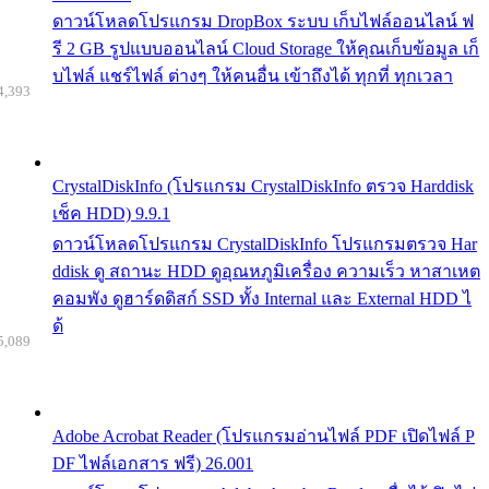
ดาวน์โหลดโปรแกรม DropBox ระบบ เก็บไฟล์ออนไลน์ ฟ
รี 2 GB รูปแบบออนไลน์ Cloud Storage ให้คุณเก็บข้อมูล เก็
บไฟล์ แชร์ไฟล์ ต่างๆ ให้คนอื่น เข้าถึงได้ ทุกที่ ทุกเวลา
4,393
CrystalDiskInfo (โปรแกรม CrystalDiskInfo ตรวจ Harddisk
เช็ค HDD) 9.9.1
ดาวน์โหลดโปรแกรม CrystalDiskInfo โปรแกรมตรวจ Har
ddisk ดู สถานะ HDD ดูอุณหภูมิเครื่อง ความเร็ว หาสาเหต
คอมพัง ดูฮาร์ดดิสก์ SSD ทั้ง Internal และ External HDD ไ
ด้
5,089
Adobe Acrobat Reader (โปรแกรมอ่านไฟล์ PDF เปิดไฟล์ P
DF ไฟล์เอกสาร ฟรี) 26.001