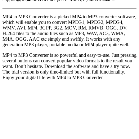
MP4 to MP3 Converter is a picked MP4 to MP3 converter software,
which will enable you to convert MPEG1, MPEG2, MPEG4,
WMV, AVI, MP4, 3GPP, 3G2, MOV, RM, RMVB, OGG, DV,
H.264 files to the audio files such as MP3, WAV, AC3, WMA,
M4A, OGG, AAC etc simply and swiftly. It works with any
generation MP3 player, portable media or MP4 player quite well.
MP4 to MP3 Converter is so powerful and easy-to-use. Just pressing
several buttons can convert popular video formats to the result you
want. Don’t hesitate. Download the software and have a try now.
The trial version is only time-limited but with full functionality.
Enjoy your digital life with MP4 to MP3 Converter.