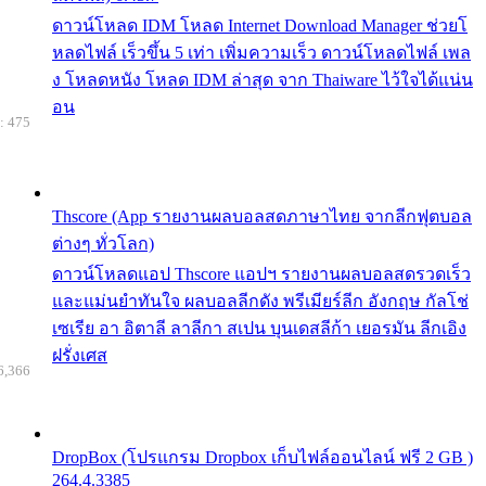
ดาวน์โหลด IDM โหลด Internet Download Manager ช่วยโ
หลดไฟล์ เร็วขึ้น 5 เท่า เพิ่มความเร็ว ดาวน์โหลดไฟล์ เพล
ง โหลดหนัง โหลด IDM ล่าสุด จาก Thaiware ไว้ใจได้แน่น
อน
: 475
Thscore (App รายงานผลบอลสดภาษาไทย จากลีกฟุตบอล
ต่างๆ ทั่วโลก)
ดาวน์โหลดแอป Thscore แอปฯ รายงานผลบอลสดรวดเร็ว
และแม่นยำทันใจ ผลบอลลีกดัง พรีเมียร์ลีก อังกฤษ กัลโช่
เซเรีย อา อิตาลี ลาลีกา สเปน บุนเดสลีก้า เยอรมัน ลีกเอิง
ฝรั่งเศส
6,366
DropBox (โปรแกรม Dropbox เก็บไฟล์ออนไลน์ ฟรี 2 GB )
264.4.3385