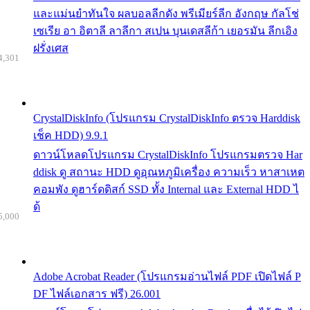
และแม่นยำทันใจ ผลบอลลีกดัง พรีเมียร์ลีก อังกฤษ กัลโช่
เซเรีย อา อิตาลี ลาลีกา สเปน บุนเดสลีก้า เยอรมัน ลีกเอิง
ฝรั่งเศส
4,301
CrystalDiskInfo (โปรแกรม CrystalDiskInfo ตรวจ Harddisk
เช็ค HDD) 9.9.1
ดาวน์โหลดโปรแกรม CrystalDiskInfo โปรแกรมตรวจ Har
ddisk ดู สถานะ HDD ดูอุณหภูมิเครื่อง ความเร็ว หาสาเหต
คอมพัง ดูฮาร์ดดิสก์ SSD ทั้ง Internal และ External HDD ไ
ด้
5,000
Adobe Acrobat Reader (โปรแกรมอ่านไฟล์ PDF เปิดไฟล์ P
DF ไฟล์เอกสาร ฟรี) 26.001