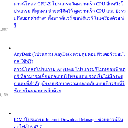
ดาวน์โหลด CPU-Z โปรแกรมวัดความเร็ว CPU อีกหนึ่งโ
ปรแกรม ที่ทุกคน น่าจะมีติดไว้ ดูความเร็ว CPU และ ยังรว
มถึงบอกค่าต่างๆ ทั้งฮารด์แวร์ ซอฟต์แวร์ ในเครื่องด้วย ฟ
รี
1,887
AnyDesk (โปรแกรม AnyDesk ควบคุมคอมพิวเตอร์ระยะไ
กล ใช้ฟรี)
ดาวน์โหลดโปรแกรม AnyDesk โปรแกรมรีโมทคอมพิวเต
อร์ ที่สามารถเชื่อมต่อแบบไร้พรมแดน รวดเร็มไม่มีกระตุ
ก และที่สำคัญมีระบบรักษาความปลอดภัยแบบเดียวกับที่ใ
ช้ภายในธนาคารอีกด้วย
4,159
IDM (โปรแกรม Internet Download Manager ช่วยดาวน์โห
ลดไฟล์) 6.43.7