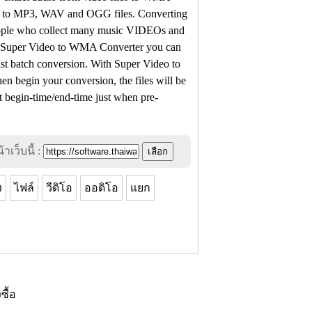
t to MP3, WAV and OGG files. Converting
e people who collect many music VIDEOs and
h Super Video to WMA Converter you can
 fast batch conversion. With Super Video to
en begin your conversion, the files will be
t begin-time/end-time just when pre-
าเว็บนี้ :
ง
ไฟล์
วีดิโอ
ออดิโอ
แยก
งซื้อ