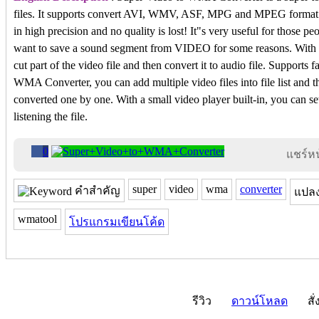
files. It supports convert AVI, WMV, ASF, MPG and MPEG forma
in high precision and no quality is lost! It"s very useful for thos
want to save a sound segment from VIDEO for some reasons. Wit
cut part of the video file and then convert it to audio file. Supports
WMA Converter, you can add multiple video files into file list and th
converted one by one. With a small video player built-in, you can se
listening the file.
0
แชร์หน้
super
video
wma
converter
คำสำคัญ
แปล
wmatool
โปรแกรมเขียนโค้ด
รีวิว
ดาวน์โหลด
สั่