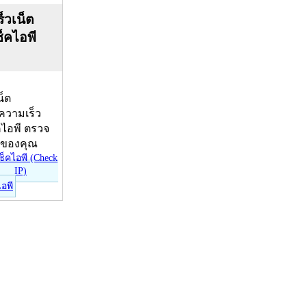
็วเน็ต
ช็คไอพี
น็ต
บความเร็ว
คไอพี ตรวจ
ีของคุณ
ไอพี