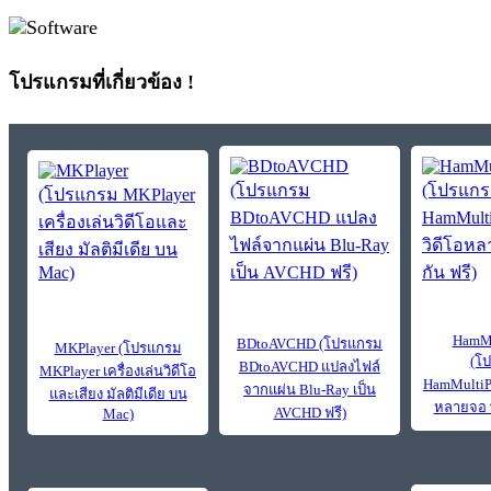
โปรแกรมที่เกี่ยวข้อง !
HamMu
BDtoAVCHD (โปรแกรม
MKPlayer (โปรแกรม
(โ
BDtoAVCHD แปลงไฟล์
MKPlayer เครื่องเล่นวิดีโอ
HamMultiPl
จากแผ่น Blu-Ray เป็น
และเสียง มัลติมีเดีย บน
หลายจอ พ
AVCHD ฟรี)
Mac)