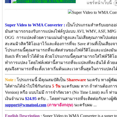
0
แชร์หน้าเว็บนี้ :
Super Video to WMA Converter :
เป็นโปรแกรมสำหรับแยกออดิ
มันสามารถรองรับการแปลงไฟล์รูปแบบ AVI, WMV, ASF, MPG
OGG การแปลงด้วยความแม่นยำสูงและไม่เสียคุณภาพไปแต่อย่
สะสมมิวสิควีดิโอเอาไว้และต้องการที่จะ Save ส่วนที่เป็นเสียงจา
โปรแกรมนี้คุณสามารถที่จะตัดส่วนของไฟล์วีดิโอและแปลงมั
Batch ที่รวดเร็วได้ด้วย ด้วยโปรแกรมนี้คุณสามารถใส่ไฟล์วีดิ
ทำการแปลง โดยไฟล์เฟล่านี้สามารถที่จะแปลงทีละอันได้ ด้วยเ
คุณจึงสามารถที่จะตั้งเวลาเริ่มต้นและเวลาสิ้นสุดในการแปลงได้
Note :
โปรแกรมนี้ มีคุณสมบัติเป็น
Shareware
นะครับ ทางผู้พั
ได้ท่านได้นำไปใช้กันก่อน
5 วัน
นะครับผม หาก ถ้าท่านต้องการจ
Version) หรือ แบบไม่มี การจำกัดเวลา (No Time Limit) ละก็ ท่าน
เงินจำนวน
$24.95
ครับ .. โดยท่านสามารถที่จะติดต่อกับทางผู้
support@wmatool.com
(ภาษาอังกฤษ)
นะครับผม ...
English Description
: Super Video to WMA Converter is a super to