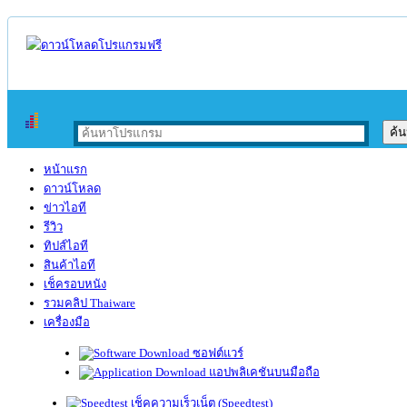
หน้าแรก
ดาวน์โหลด
ข่าวไอที
รีวิว
ทิปส์ไอที
สินค้าไอที
เช็ครอบหนัง
รวมคลิป Thaiware
เครื่องมือ
ซอฟต์แวร์
แอปพลิเคชันบนมือถือ
เช็คความเร็วเน็ต (Speedtest)