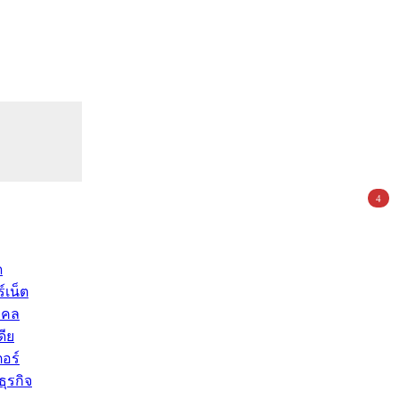
4
ด
์เน็ต
คคล
ดีย
อร์
ุรกิจ