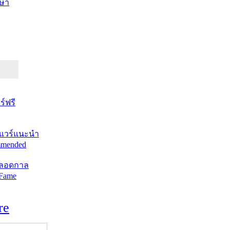
ษา
์ฟรี
แวร์แนะนำ
mended
ตลอดกาล
 Fame
re