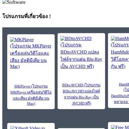
โปรแกรมที่เกี่ยวข้อง !
HamMu
BDtoAVCHD (โปรแกรม
MKPlayer (โปรแกรม
(โ
BDtoAVCHD แปลงไฟล์
MKPlayer เครื่องเล่นวิดีโอ
HamMultiPl
จากแผ่น Blu-Ray เป็น
และเสียง มัลติมีเดีย บน
หลายจอ พ
AVCHD ฟรี)
Mac)