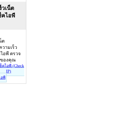
็วเน็ต
ช็คไอพี
น็ต
บความเร็ว
คไอพี ตรวจ
ีของคุณ
ไอพี