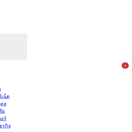
4
ด
์เน็ต
คคล
ดีย
อร์
ุรกิจ