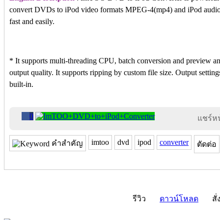
convert DVDs to iPod video formats MPEG-4(mp4) and iPod audi
fast and easily.
* It supports multi-threading CPU, batch conversion and preview and
output quality. It supports ripping by custom file size. Output setti
built-in.
0
แชร์หน้
imtoo
dvd
ipod
converter
คำสำคัญ
ตัดต่อ
รีวิว
ดาวน์โหลด
สั่