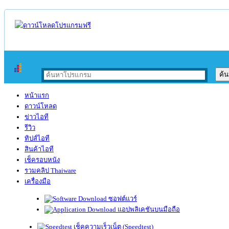
หน้าแรก
ดาวน์โหลด
ข่าวไอที
รีวิว
ทิปส์ไอที
สินค้าไอที
เช็ครอบหนัง
รวมคลิป Thaiware
เครื่องมือ
ซอฟต์แวร์
แอปพลิเคชันบนมือถือ
เช็คความเร็วเน็ต (Speedtest)