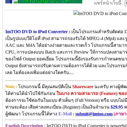
0
แชร์หน้าเว็บนี้ :
ImTOO DVD to iPod Converter :
เป็นโปรแกรมสำหรับตัดต่อ
เป็นรูปแบบวีดิโอที่ iPod สามารถรองรับได้ MPEG-4 (Mp4) และรู
AAC และ M4A ได้อย่างง่ายดายและรวดเร็ว โปรแกรมนี้สามาร
CPU, การแปลงแบบ Batch และการ Preview ให้การแปลงสามารถ
ของไฟล์ Output ยอดเยี่ยม โปรแกรมนี้ยังรองรับการกำหนดขนาดไฟ
Output ยังสามารถปรับตามความต้องการได้ด้วย และโปรแกรมนี้ก
เลย ไม่ต้องลงเพิ่มแต่อย่างใดครับ....
Note :
โปรแกรมนี้ มีคุณสมบัติเป็น
Shareware
นะครับ ทางผู้พั
ได้ท่านได้นำไปใช้กันก่อน
ในบาง ความสามารถ (Feature) ขอ
ต้องการจะใช้ต่อกันในแบบ ตัวเต็มๆ (Full Version) หรือ แบบไม่ม
ท่านจะต้อง เสียค่าลงทะเบียน (Register) เป็นเงินจำนวน
$29.95
ค
ผู้พัฒนา โปรแกรมนี้ได้ทาง
E-Mail :
submit@imtoo.com
(ภาษา
English Description
: ImTOO DVD to iPod Converter is powerful D