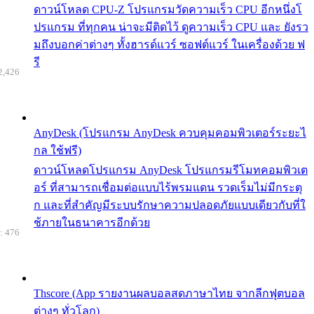
ดาวน์โหลด CPU-Z โปรแกรมวัดความเร็ว CPU อีกหนึ่งโ
ปรแกรม ที่ทุกคน น่าจะมีติดไว้ ดูความเร็ว CPU และ ยังรว
มถึงบอกค่าต่างๆ ทั้งฮารด์แวร์ ซอฟต์แวร์ ในเครื่องด้วย ฟ
รี
2,426
AnyDesk (โปรแกรม AnyDesk ควบคุมคอมพิวเตอร์ระยะไ
กล ใช้ฟรี)
ดาวน์โหลดโปรแกรม AnyDesk โปรแกรมรีโมทคอมพิวเต
อร์ ที่สามารถเชื่อมต่อแบบไร้พรมแดน รวดเร็มไม่มีกระตุ
ก และที่สำคัญมีระบบรักษาความปลอดภัยแบบเดียวกับที่ใ
ช้ภายในธนาคารอีกด้วย
: 476
Thscore (App รายงานผลบอลสดภาษาไทย จากลีกฟุตบอล
ต่างๆ ทั่วโลก)