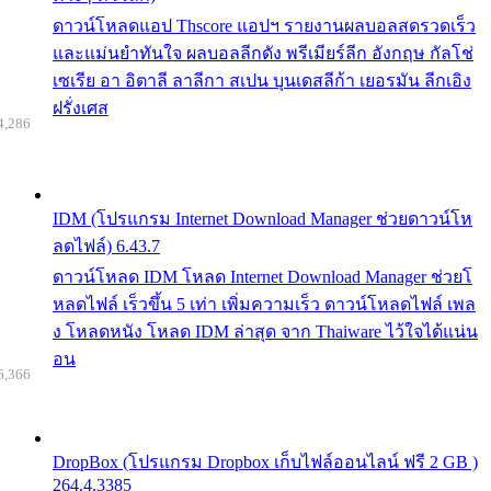
ดาวน์โหลดแอป Thscore แอปฯ รายงานผลบอลสดรวดเร็ว
และแม่นยำทันใจ ผลบอลลีกดัง พรีเมียร์ลีก อังกฤษ กัลโช่
เซเรีย อา อิตาลี ลาลีกา สเปน บุนเดสลีก้า เยอรมัน ลีกเอิง
ฝรั่งเศส
4,286
IDM (โปรแกรม Internet Download Manager ช่วยดาวน์โห
ลดไฟล์) 6.43.7
ดาวน์โหลด IDM โหลด Internet Download Manager ช่วยโ
หลดไฟล์ เร็วขึ้น 5 เท่า เพิ่มความเร็ว ดาวน์โหลดไฟล์ เพล
ง โหลดหนัง โหลด IDM ล่าสุด จาก Thaiware ไว้ใจได้แน่น
อน
6,366
DropBox (โปรแกรม Dropbox เก็บไฟล์ออนไลน์ ฟรี 2 GB )
264.4.3385