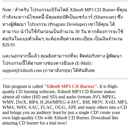
Note : สำหรับ โปรแกรมเบิร์นไฟล์ Xilisoft MP3 CD Burner ที่คุณ
กำลังจะดาวน์โหลดนี้ มีคุณสมบัติเป็นแชร์แวร์ (Shareware) ซึ่ง
ทางผู้พัฒนา โปรแกรม (Program Developer) เขาให้คุณ ได้
สามารถ นำไปใช้กันก่อนเป็นจำนวน 30 วัน หากต้องการจะใช้
ต่อกันในแบบตัวเต็มๆ จะต้องเสียค่าลงทะเบียน เป็นเงินจำนวน
$29.95
และนอกจากนี้แล้ว คุณยังสามารถที่จะ ติดต่อกับทาง ผู้พัฒนา
โปรแกรมนี้ได้ผ่านทางช่องทางอีเมล (E-Mail) :
support@xilisoft.com (ภาษาอังกฤษ) ได้ทันทีเลย
This program is called
"
Xilisoft MP3 CD Burner".
It is High-
quality CD burning software, Xilisoft MP3 CD Burner makes
almost all video (HD and SD) and audio formats AVI, MPEG,
WMV, DivX, MP4, H.264/MPEG-4 AVC, RM, MOV, XviD, MP3,
WMA, WAV, AAC, FLAC, OGG, APE and many others into a CD
and brings you an auditory feast by just a single CD! create your
own high-quality CDs with Xilisoft CD Burner. Download this
amazing CD burner for a trial now!