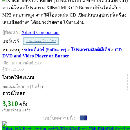
ดาวน์โหลดโปรแกรม Xilisoft MP3 CD Burner เบิร์นไฟล์เสียง
MP3 คุณภาพสูง จากวิดีโอลงแผ่น CD เปิดเล่นบนอุปกรณ์เครื่อง
เล่นเสียงต่างๆ ได้อย่างง่ายดาย ใช้งานง่าย
ผู้พัฒนา :
Xilisoft Corporation.
แชร์แวร์
Shareware คืออะไร ?
หมวดหมู่ :
ซอฟต์แวร์ (Software)
>
โปรแกรมมัลติมีเดีย
>
CD
DVD and Video Player or Burner
เมื่อ : 20 กุมภาพันธ์ 2560
ผู้ชม : 21,056
โหวตให้คะแนน
คะแนนโหวต 5 (4 ครั้ง)
ดาวน์โหลด
3,310
ครั้ง
(สัปดาห์ก่อน 0 ครั้ง)
แชร์บทความนี้ :
0