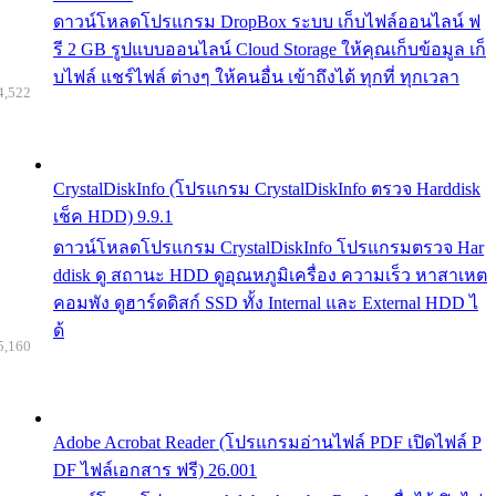
ดาวน์โหลดโปรแกรม DropBox ระบบ เก็บไฟล์ออนไลน์ ฟ
รี 2 GB รูปแบบออนไลน์ Cloud Storage ให้คุณเก็บข้อมูล เก็
บไฟล์ แชร์ไฟล์ ต่างๆ ให้คนอื่น เข้าถึงได้ ทุกที่ ทุกเวลา
4,522
CrystalDiskInfo (โปรแกรม CrystalDiskInfo ตรวจ Harddisk
เช็ค HDD) 9.9.1
ดาวน์โหลดโปรแกรม CrystalDiskInfo โปรแกรมตรวจ Har
ddisk ดู สถานะ HDD ดูอุณหภูมิเครื่อง ความเร็ว หาสาเหต
คอมพัง ดูฮาร์ดดิสก์ SSD ทั้ง Internal และ External HDD ไ
ด้
5,160
Adobe Acrobat Reader (โปรแกรมอ่านไฟล์ PDF เปิดไฟล์ P
DF ไฟล์เอกสาร ฟรี) 26.001