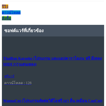
รีวิว
ดาวน์โหลด
สั่งซื้อ
ซอฟต์แวร์ที่เกี่ยวข้อง
ThaiBan Karaoke (โปรแกรม และแอปคาราโอเกะ ฟรี มีเพลง
MIDI กว่าแสนเพลง)
ฟรีแวร์
ดาวน์โหลด : 128
WannaCut (โปรแกรมตัดต่อวิดีโอฟรี เบา ลื่น เหมือน CapCut)