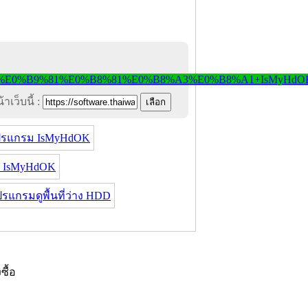
าเว็บนี้ :
ปรแกรม IsMyHdOK
ด IsMyHdOK
รแกรมดูพื้นที่ว่าง HDD
งซื้อ