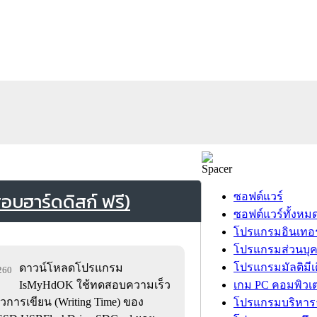
ฮาร์ดดิสก์ ฟรี)
ซอฟต์แวร์
ซอฟต์แวร์ทั้งหม
โปรแกรมอินเทอร
โปรแกรมส่วนบุ
โปรแกรมมัลติมีเ
ดาวน์โหลดโปรแกรม
,260
IsMyHdOK ใช้ทดสอบความเร็ว
เกม PC คอมพิวเต
วการเขียน (Writing Time) ของ
โปรแกรมบริหารธ