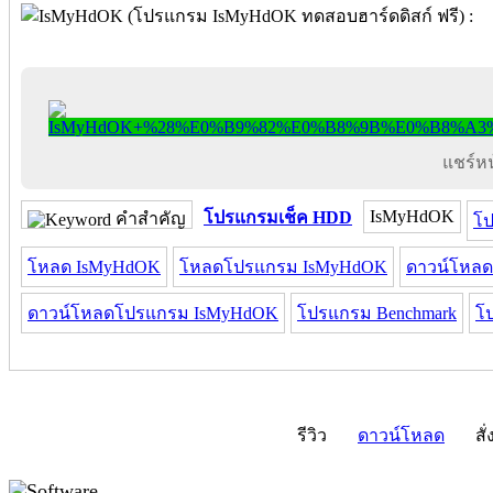
แชร์หน้
IsMyHdOK
โปรแกรมเช็ค HDD
คำสำคัญ
โ
โหลด IsMyHdOK
โหลดโปรแกรม IsMyHdOK
ดาวน์โหล
ดาวน์โหลดโปรแกรม IsMyHdOK
โปรแกรม Benchmark
โป
รีวิว
ดาวน์โหลด
สั่