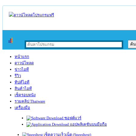
หน้าแรก
ดาวน์โหลด
ข่าวไอที
รีวิว
ทิปส์ไอที
สินค้าไอที
เช็ครอบหนัง
รวมคลิป Thaiware
เครื่องมือ
ซอฟต์แวร์
แอปพลิเคชันบนมือถือ
เช็คความเร็วเน็ต (Speedtest)