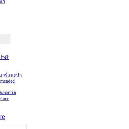
ษา
์ฟรี
แวร์แนะนำ
mended
ตลอดกาล
 Fame
re