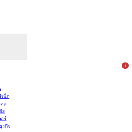
4
ด
์เน็ต
คคล
ดีย
อร์
ุรกิจ