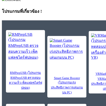
โปรแกรมที่เกี่ยวข้อง !
RMPrepUSB (โปรแกรม
VRMark
RMPrepUSB ตรวจสอบ
Smart Game Booster
VRMa
(โปรแกรมเร่ง
ความเร็ว เช็คแฟลชไดร์ฟ
ประสิทธิภา
ประสิทธิภาพการเล่นเกม
ปลอม)
เล
บน PC)