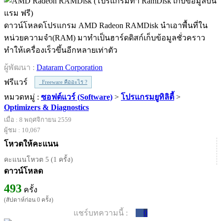
ดาวน์โหลดโปรแกรม AMD Radeon RAMDisk นำเอาพื้นที่ใน
หน่วยความจำ(RAM) มาทำเป็นฮาร์ดดิสก์เก็บข้อมูลชั่วคราว
ทำให้เครื่องเร็วขึ้นอีกหลายเท่าตัว
ผู้พัฒนา :
Dataram Corporation
ฟรีแวร์
Freeware คืออะไร ?
หมวดหมู่ :
ซอฟต์แวร์ (Software)
>
โปรแกรมยูทิลิตี้
>
Optimizers & Diagnostics
เมื่อ : 8 พฤศจิกายน 2559
ผู้ชม : 10,067
โหวตให้คะแนน
คะแนนโหวต 5 (1 ครั้ง)
ดาวน์โหลด
493
ครั้ง
(สัปดาห์ก่อน 0 ครั้ง)
แชร์บทความนี้ :
0