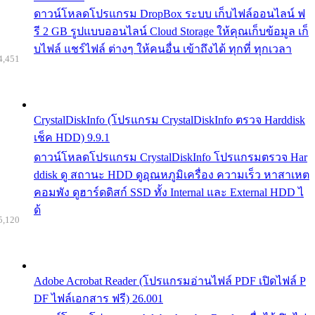
ดาวน์โหลดโปรแกรม DropBox ระบบ เก็บไฟล์ออนไลน์ ฟ
รี 2 GB รูปแบบออนไลน์ Cloud Storage ให้คุณเก็บข้อมูล เก็
บไฟล์ แชร์ไฟล์ ต่างๆ ให้คนอื่น เข้าถึงได้ ทุกที่ ทุกเวลา
4,451
CrystalDiskInfo (โปรแกรม CrystalDiskInfo ตรวจ Harddisk
เช็ค HDD) 9.9.1
ดาวน์โหลดโปรแกรม CrystalDiskInfo โปรแกรมตรวจ Har
ddisk ดู สถานะ HDD ดูอุณหภูมิเครื่อง ความเร็ว หาสาเหต
คอมพัง ดูฮาร์ดดิสก์ SSD ทั้ง Internal และ External HDD ไ
ด้
5,120
Adobe Acrobat Reader (โปรแกรมอ่านไฟล์ PDF เปิดไฟล์ P
DF ไฟล์เอกสาร ฟรี) 26.001