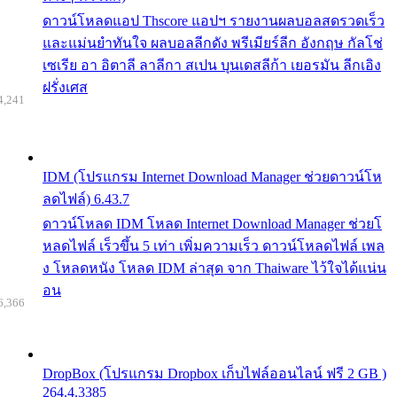
ดาวน์โหลดแอป Thscore แอปฯ รายงานผลบอลสดรวดเร็ว
และแม่นยำทันใจ ผลบอลลีกดัง พรีเมียร์ลีก อังกฤษ กัลโช่
เซเรีย อา อิตาลี ลาลีกา สเปน บุนเดสลีก้า เยอรมัน ลีกเอิง
ฝรั่งเศส
4,241
IDM (โปรแกรม Internet Download Manager ช่วยดาวน์โห
ลดไฟล์) 6.43.7
ดาวน์โหลด IDM โหลด Internet Download Manager ช่วยโ
หลดไฟล์ เร็วขึ้น 5 เท่า เพิ่มความเร็ว ดาวน์โหลดไฟล์ เพล
ง โหลดหนัง โหลด IDM ล่าสุด จาก Thaiware ไว้ใจได้แน่น
อน
6,366
DropBox (โปรแกรม Dropbox เก็บไฟล์ออนไลน์ ฟรี 2 GB )
264.4.3385