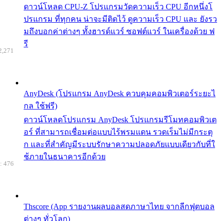
ดาวน์โหลด CPU-Z โปรแกรมวัดความเร็ว CPU อีกหนึ่งโ
ปรแกรม ที่ทุกคน น่าจะมีติดไว้ ดูความเร็ว CPU และ ยังรว
มถึงบอกค่าต่างๆ ทั้งฮารด์แวร์ ซอฟต์แวร์ ในเครื่องด้วย ฟ
รี
2,271
AnyDesk (โปรแกรม AnyDesk ควบคุมคอมพิวเตอร์ระยะไ
กล ใช้ฟรี)
ดาวน์โหลดโปรแกรม AnyDesk โปรแกรมรีโมทคอมพิวเต
อร์ ที่สามารถเชื่อมต่อแบบไร้พรมแดน รวดเร็มไม่มีกระตุ
ก และที่สำคัญมีระบบรักษาความปลอดภัยแบบเดียวกับที่ใ
ช้ภายในธนาคารอีกด้วย
: 476
Thscore (App รายงานผลบอลสดภาษาไทย จากลีกฟุตบอล
ต่างๆ ทั่วโลก)