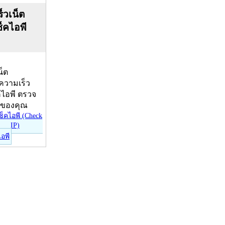
็วเน็ต
ช็คไอพี
น็ต
บความเร็ว
คไอพี ตรวจ
ีของคุณ
ไอพี