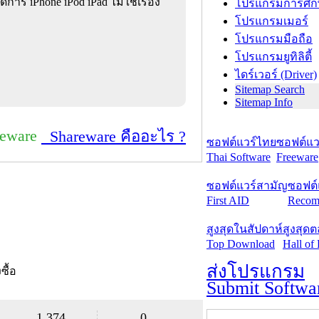
ดการ iPhone iPod iPad ไม่ใช่เรื่อง
โปรแกรมการศึก
โปรแกรมเมอร์
โปรแกรมมือถือ
โปรแกรมยูทิลิตี้
ไดร์เวอร์ (Driver)
Sitemap Search
Sitemap Info
reware
Shareware คืออะไร ?
ซอฟต์แวร์ไทย
ซอฟต์แวร
Thai Software
Freeware
ซอฟต์แวร์สามัญ
ซอฟต์
First AID
Recom
สูงสุดในสัปดาห์
สูงสุด
Top Download
Hall of
ส่งโปรแกรม
งซื้อ
Submit Softwa
1,374
0