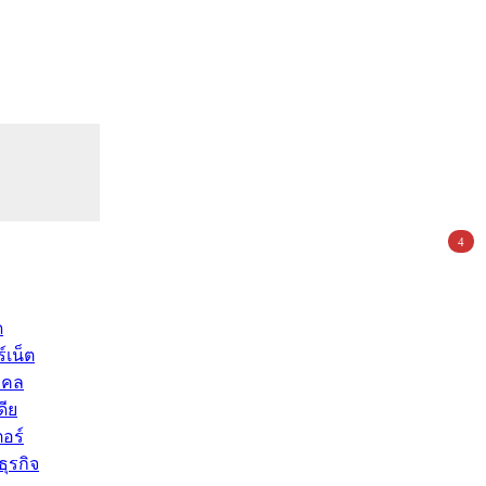
4
ด
์เน็ต
คคล
ดีย
อร์
ุรกิจ