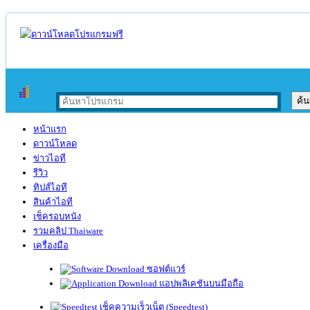
หน้าแรก
ดาวน์โหลด
ข่าวไอที
รีวิว
ทิปส์ไอที
สินค้าไอที
เช็ครอบหนัง
รวมคลิป Thaiware
เครื่องมือ
ซอฟต์แวร์
แอปพลิเคชันบนมือถือ
เช็คความเร็วเน็ต (Speedtest)