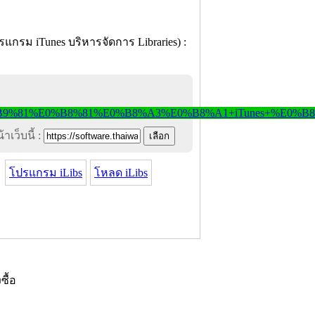
าเว็บนี้ :
โปรแกรม iLibs
โหลด iLibs
งซื้อ