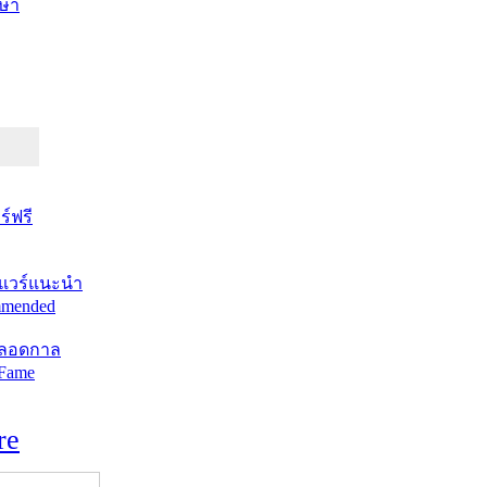
ษา
์ฟรี
แวร์แนะนำ
mended
ตลอดกาล
 Fame
re