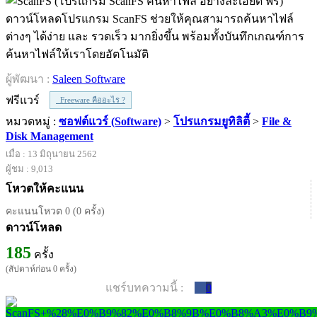
ดาวน์โหลดโปรแกรม ScanFS ช่วยให้คุณสามารถค้นหาไฟล์
ต่างๆ ได้ง่าย และ รวดเร็ว มากยิ่งขึ้น พร้อมทั้งบันทึกเกณฑ์การ
ค้นหาไฟล์ให้เราโดยอัตโนมัติ
ผู้พัฒนา :
Saleen Software
ฟรีแวร์
Freeware คืออะไร ?
หมวดหมู่ :
ซอฟต์แวร์ (Software)
>
โปรแกรมยูทิลิตี้
>
File &
Disk Management
เมื่อ : 13 มิถุนายน 2562
ผู้ชม : 9,013
โหวตให้คะแนน
คะแนนโหวต 0 (0 ครั้ง)
ดาวน์โหลด
185
ครั้ง
(สัปดาห์ก่อน 0 ครั้ง)
แชร์บทความนี้ :
0