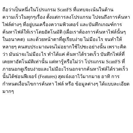
ถือว่าเป็นหนึ่งในโปรแกรม ScanFS ที่แทบจะเน้นในด้าน
ความเร็วในทุกๆเรื่อง ตั้งแต่การลงโปรแกรม ไปจนถึงการค้นหา
ไฟล์ต่างๆ ที่อยู่บนเครื่องความพิวเตอร์ และบันทึกเกณฑ์การ
ค้นหาไฟล์ให้เราโดยอัตโนมัติ (เผื่อเราต้องการค้นหาไฟล์นั้นๆ
ในอนาคต) และด้วยหน้าตาที่ดูเรียบง่าย ไม่มีอะไร จนทำให้
หลายๆ คนสบประมาณจนไม่อยากใช้ไปซะอย่างนั้น เพราะคิด
ว่า มันน่าจะไม่มีอะไร ทำได้แค่ ค้นหาได้รวดเร็ว บันทึกไฟล์ที่
เคยหาอัตโนมัติเท่านั้น แต่หารู้หรือไม่ว่า โปรแกรม ScanFS ที่
ภายนอกดูเรียบง่ายและไม่มีอะไรนอกจากค้นหาไฟล์ได้รวดเร็ว
นั้นได้ซ่อนฟีเจอร์ (Features) สุดเจ๋งเอาไว้มากมาย อาทิ การ
กำหนดเงื่อนไขการค้นหา ไฟล์ หรือ ข้อมูลต่างๆ ได้แบบละเอียด
มากๆ