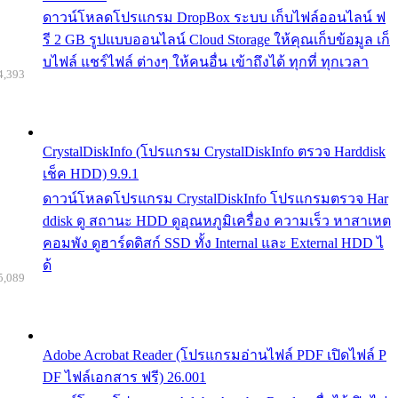
ดาวน์โหลดโปรแกรม DropBox ระบบ เก็บไฟล์ออนไลน์ ฟ
รี 2 GB รูปแบบออนไลน์ Cloud Storage ให้คุณเก็บข้อมูล เก็
บไฟล์ แชร์ไฟล์ ต่างๆ ให้คนอื่น เข้าถึงได้ ทุกที่ ทุกเวลา
4,393
CrystalDiskInfo (โปรแกรม CrystalDiskInfo ตรวจ Harddisk
เช็ค HDD) 9.9.1
ดาวน์โหลดโปรแกรม CrystalDiskInfo โปรแกรมตรวจ Har
ddisk ดู สถานะ HDD ดูอุณหภูมิเครื่อง ความเร็ว หาสาเหต
คอมพัง ดูฮาร์ดดิสก์ SSD ทั้ง Internal และ External HDD ไ
ด้
5,089
Adobe Acrobat Reader (โปรแกรมอ่านไฟล์ PDF เปิดไฟล์ P
DF ไฟล์เอกสาร ฟรี) 26.001