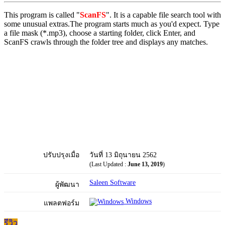
This program is called "
ScanFS
". It is a capable file search tool with
some unusual extras.The program starts much as you'd expect. Type
a file mask (*.mp3), choose a starting folder, click Enter, and
ScanFS crawls through the folder tree and displays any matches.
ปรับปรุงเมื่อ
วันที่ 13 มิถุนายน 2562
(Last Updated :
June 13, 2019
)
Saleen Software
ผู้พัฒนา
Windows
แพลตฟอร์ม
รีวิว