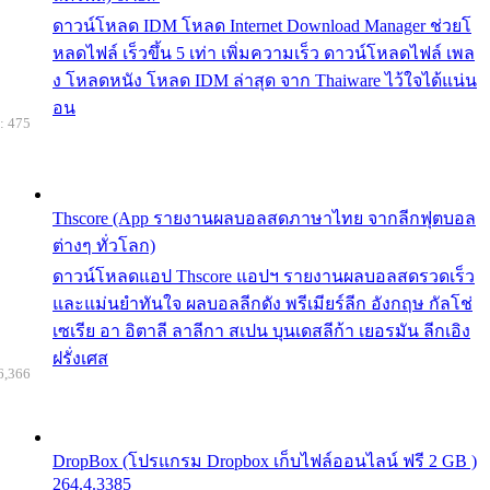
ดาวน์โหลด IDM โหลด Internet Download Manager ช่วยโ
หลดไฟล์ เร็วขึ้น 5 เท่า เพิ่มความเร็ว ดาวน์โหลดไฟล์ เพล
ง โหลดหนัง โหลด IDM ล่าสุด จาก Thaiware ไว้ใจได้แน่น
อน
: 475
Thscore (App รายงานผลบอลสดภาษาไทย จากลีกฟุตบอล
ต่างๆ ทั่วโลก)
ดาวน์โหลดแอป Thscore แอปฯ รายงานผลบอลสดรวดเร็ว
และแม่นยำทันใจ ผลบอลลีกดัง พรีเมียร์ลีก อังกฤษ กัลโช่
เซเรีย อา อิตาลี ลาลีกา สเปน บุนเดสลีก้า เยอรมัน ลีกเอิง
ฝรั่งเศส
6,366
DropBox (โปรแกรม Dropbox เก็บไฟล์ออนไลน์ ฟรี 2 GB )
264.4.3385