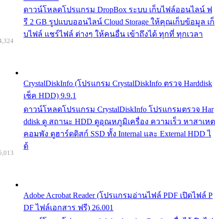
ดาวน์โหลดโปรแกรม DropBox ระบบ เก็บไฟล์ออนไลน์ ฟ
รี 2 GB รูปแบบออนไลน์ Cloud Storage ให้คุณเก็บข้อมูล เก็
บไฟล์ แชร์ไฟล์ ต่างๆ ให้คนอื่น เข้าถึงได้ ทุกที่ ทุกเวลา
4,324
CrystalDiskInfo (โปรแกรม CrystalDiskInfo ตรวจ Harddisk
เช็ค HDD) 9.9.1
ดาวน์โหลดโปรแกรม CrystalDiskInfo โปรแกรมตรวจ Har
ddisk ดู สถานะ HDD ดูอุณหภูมิเครื่อง ความเร็ว หาสาเหต
คอมพัง ดูฮาร์ดดิสก์ SSD ทั้ง Internal และ External HDD ไ
ด้
5,013
Adobe Acrobat Reader (โปรแกรมอ่านไฟล์ PDF เปิดไฟล์ P
DF ไฟล์เอกสาร ฟรี) 26.001