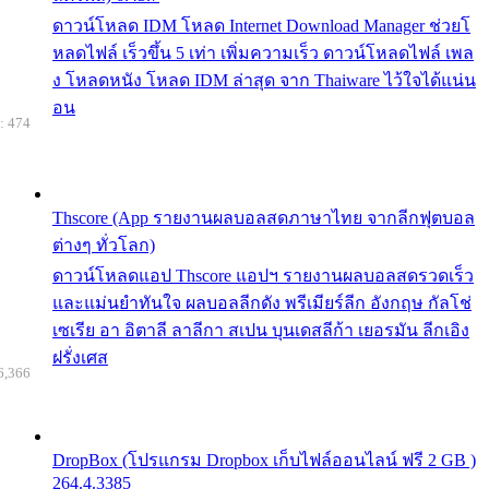
ดาวน์โหลด IDM โหลด Internet Download Manager ช่วยโ
หลดไฟล์ เร็วขึ้น 5 เท่า เพิ่มความเร็ว ดาวน์โหลดไฟล์ เพล
ง โหลดหนัง โหลด IDM ล่าสุด จาก Thaiware ไว้ใจได้แน่น
อน
: 474
Thscore (App รายงานผลบอลสดภาษาไทย จากลีกฟุตบอล
ต่างๆ ทั่วโลก)
ดาวน์โหลดแอป Thscore แอปฯ รายงานผลบอลสดรวดเร็ว
และแม่นยำทันใจ ผลบอลลีกดัง พรีเมียร์ลีก อังกฤษ กัลโช่
เซเรีย อา อิตาลี ลาลีกา สเปน บุนเดสลีก้า เยอรมัน ลีกเอิง
ฝรั่งเศส
6,366
DropBox (โปรแกรม Dropbox เก็บไฟล์ออนไลน์ ฟรี 2 GB )
264.4.3385