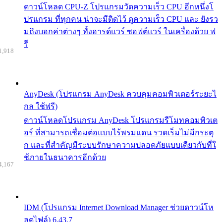
ดาวน์โหลด CPU-Z โปรแกรมวัดความเร็ว CPU อีกหนึ่งโ
ปรแกรม ที่ทุกคน น่าจะมีติดไว้ ดูความเร็ว CPU และ ยังรว
มถึงบอกค่าต่างๆ ทั้งฮารด์แวร์ ซอฟต์แวร์ ในเครื่องด้วย ฟ
รี
1,918
AnyDesk (โปรแกรม AnyDesk ควบคุมคอมพิวเตอร์ระยะไ
กล ใช้ฟรี)
ดาวน์โหลดโปรแกรม AnyDesk โปรแกรมรีโมทคอมพิวเต
อร์ ที่สามารถเชื่อมต่อแบบไร้พรมแดน รวดเร็มไม่มีกระตุ
ก และที่สำคัญมีระบบรักษาความปลอดภัยแบบเดียวกับที่ใ
ช้ภายในธนาคารอีกด้วย
4,167
IDM (โปรแกรม Internet Download Manager ช่วยดาวน์โห
ลดไฟล์) 6.43.7