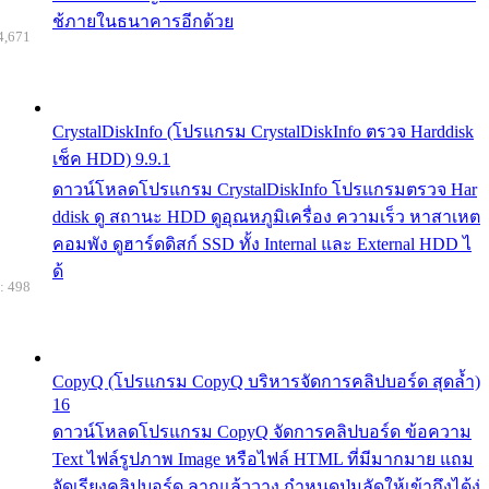
ช้ภายในธนาคารอีกด้วย
4,671
CrystalDiskInfo (โปรแกรม CrystalDiskInfo ตรวจ Harddisk
เช็ค HDD) 9.9.1
ดาวน์โหลดโปรแกรม CrystalDiskInfo โปรแกรมตรวจ Har
ddisk ดู สถานะ HDD ดูอุณหภูมิเครื่อง ความเร็ว หาสาเหต
คอมพัง ดูฮาร์ดดิสก์ SSD ทั้ง Internal และ External HDD ไ
ด้
: 498
CopyQ (โปรแกรม CopyQ บริหารจัดการคลิปบอร์ด สุดล้ำ)
16
ดาวน์โหลดโปรแกรม CopyQ จัดการคลิปบอร์ด ข้อความ
Text ไฟล์รูปภาพ Image หรือไฟล์ HTML ที่มีมากมาย แถม
จัดเรียงคลิปบอร์ด ลากแล้ววาง กำหนดปุ่มลัดให้เข้าถึงได้ง่