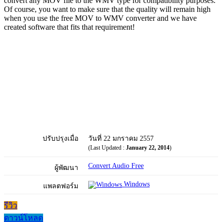
convert any MOV file to the WMV type for compatibility purposes.
Of course, you want to make sure that the quality will remain high
when you use the free MOV to WMV converter and we have
created software that fits that requirement!
ปรับปรุงเมื่อ
วันที่ 22 มกราคม 2557
(Last Updated :
January 22, 2014
)
Convert Audio Free
ผู้พัฒนา
Windows
แพลตฟอร์ม
รีวิว
ดาวน์โหลด