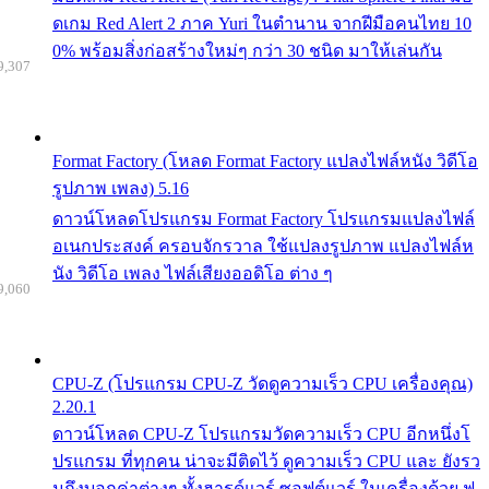
ดเกม Red Alert 2 ภาค Yuri ในตำนาน จากฝีมือคนไทย 10
0% พร้อมสิ่งก่อสร้างใหม่ๆ กว่า 30 ชนิด มาให้เล่นกัน
9,307
Format Factory (โหลด Format Factory แปลงไฟล์หนัง วิดีโอ
รูปภาพ เพลง) 5.16
ดาวน์โหลดโปรแกรม Format Factory โปรแกรมแปลงไฟล์
อเนกประสงค์ ครอบจักรวาล ใช้แปลงรูปภาพ แปลงไฟล์ห
นัง วิดีโอ เพลง ไฟล์เสียงออดิโอ ต่าง ๆ
9,060
CPU-Z (โปรแกรม CPU-Z วัดดูความเร็ว CPU เครื่องคุณ)
2.20.1
ดาวน์โหลด CPU-Z โปรแกรมวัดความเร็ว CPU อีกหนึ่งโ
ปรแกรม ที่ทุกคน น่าจะมีติดไว้ ดูความเร็ว CPU และ ยังรว
มถึงบอกค่าต่างๆ ทั้งฮารด์แวร์ ซอฟต์แวร์ ในเครื่องด้วย ฟ