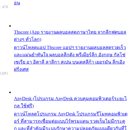
อน
: 476
Thscore (App รายงานผลบอลสดภาษาไทย จากลีกฟุตบอล
ต่างๆ ทั่วโลก)
ดาวน์โหลดแอป Thscore แอปฯ รายงานผลบอลสดรวดเร็ว
และแม่นยำทันใจ ผลบอลลีกดัง พรีเมียร์ลีก อังกฤษ กัลโช่
เซเรีย อา อิตาลี ลาลีกา สเปน บุนเดสลีก้า เยอรมัน ลีกเอิง
ฝรั่งเศส
2,691
AnyDesk (โปรแกรม AnyDesk ควบคุมคอมพิวเตอร์ระยะไ
กล ใช้ฟรี)
ดาวน์โหลดโปรแกรม AnyDesk โปรแกรมรีโมทคอมพิวเต
อร์ ที่สามารถเชื่อมต่อแบบไร้พรมแดน รวดเร็มไม่มีกระตุ
ก และที่สำคัญมีระบบรักษาความปลอดภัยแบบเดียวกับที่ใ