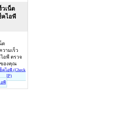
็วเน็ต
ช็คไอพี
น็ต
บความเร็ว
คไอพี ตรวจ
ีของคุณ
ไอพี