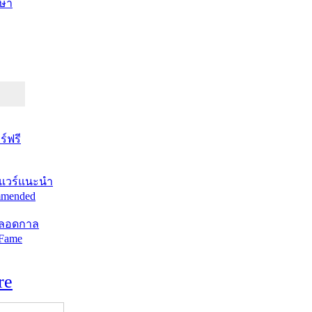
ษา
์ฟรี
แวร์แนะนำ
mended
ตลอดกาล
 Fame
re