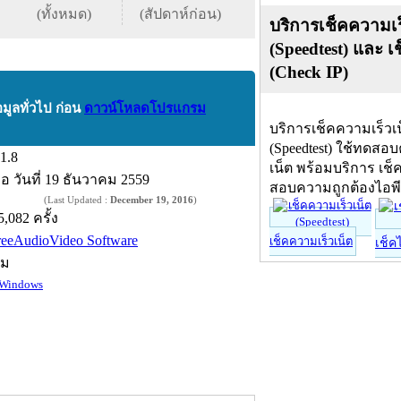
(ทั้งหมด)
(สัปดาห์ก่อน)
บริการเช็คความเร
(Speedtest) และ เ
(Check IP)
อมูลทั่วไป ก่อน
ดาวน์โหลดโปรแกรม
บริการเช็คความเร็วเ
(Speedtest) ใช้ทดสอ
.1.8
เน็ต พร้อมบริการ เช็
ื่อ
วันที่ 19 ธันวาคม 2559
สอบความถูกต้องไอพ
(Last Updated :
December 19, 2016
)
5,082 ครั้ง
reeAudioVideo Software
เช็คความเร็วเน็ต
เช็ค
์ม
Windows