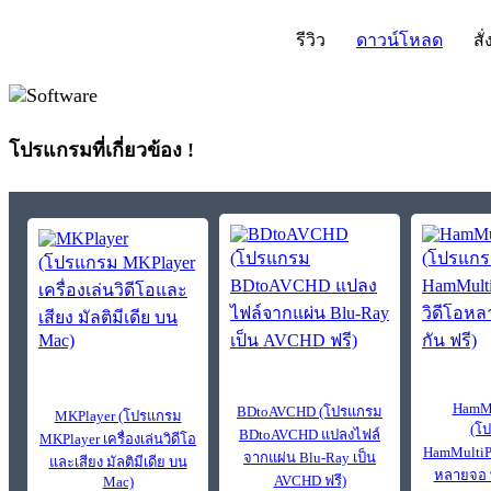
รีวิว
ดาวน์โหลด
สั่
โปรแกรมที่เกี่ยวข้อง !
HamMu
BDtoAVCHD (โปรแกรม
MKPlayer (โปรแกรม
(โ
BDtoAVCHD แปลงไฟล์
MKPlayer เครื่องเล่นวิดีโอ
HamMultiPl
จากแผ่น Blu-Ray เป็น
และเสียง มัลติมีเดีย บน
หลายจอ พ
AVCHD ฟรี)
Mac)