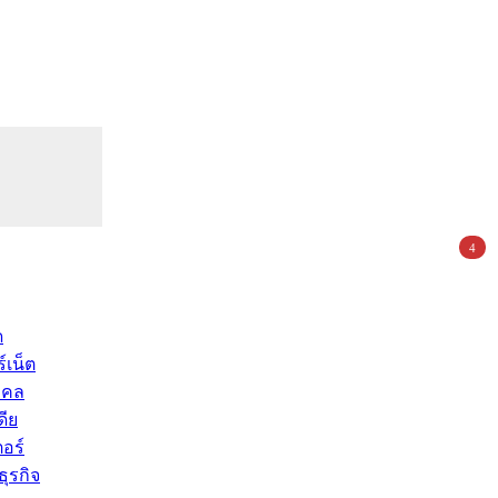
4
ด
์เน็ต
คคล
ดีย
อร์
ุรกิจ