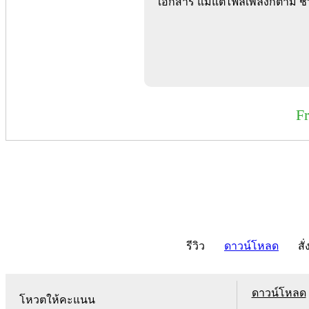
เอกสาร แม้แต่ไฟล์เพลงก็ตาม ช่
F
รีวิว
ดาวน์โหลด
สั่
ดาวน์โหลด
โหวตให้คะแนน