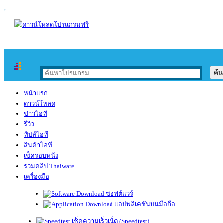
หน้าแรก
ดาวน์โหลด
ข่าวไอที
รีวิว
ทิปส์ไอที
สินค้าไอที
เช็ครอบหนัง
รวมคลิป Thaiware
เครื่องมือ
ซอฟต์แวร์
แอปพลิเคชันบนมือถือ
เช็คความเร็วเน็ต (Speedtest)