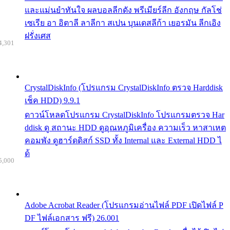
และแม่นยำทันใจ ผลบอลลีกดัง พรีเมียร์ลีก อังกฤษ กัลโช่
เซเรีย อา อิตาลี ลาลีกา สเปน บุนเดสลีก้า เยอรมัน ลีกเอิง
ฝรั่งเศส
4,301
CrystalDiskInfo (โปรแกรม CrystalDiskInfo ตรวจ Harddisk
เช็ค HDD) 9.9.1
ดาวน์โหลดโปรแกรม CrystalDiskInfo โปรแกรมตรวจ Har
ddisk ดู สถานะ HDD ดูอุณหภูมิเครื่อง ความเร็ว หาสาเหต
คอมพัง ดูฮาร์ดดิสก์ SSD ทั้ง Internal และ External HDD ไ
ด้
5,000
Adobe Acrobat Reader (โปรแกรมอ่านไฟล์ PDF เปิดไฟล์ P
DF ไฟล์เอกสาร ฟรี) 26.001