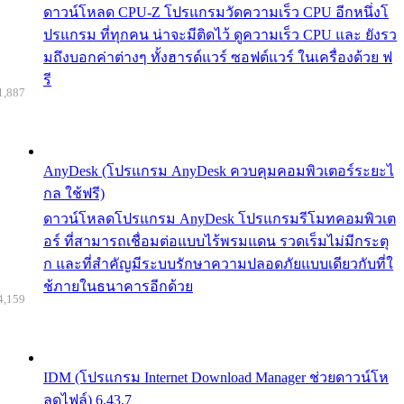
ดาวน์โหลด CPU-Z โปรแกรมวัดความเร็ว CPU อีกหนึ่งโ
ปรแกรม ที่ทุกคน น่าจะมีติดไว้ ดูความเร็ว CPU และ ยังรว
มถึงบอกค่าต่างๆ ทั้งฮารด์แวร์ ซอฟต์แวร์ ในเครื่องด้วย ฟ
รี
1,887
AnyDesk (โปรแกรม AnyDesk ควบคุมคอมพิวเตอร์ระยะไ
กล ใช้ฟรี)
ดาวน์โหลดโปรแกรม AnyDesk โปรแกรมรีโมทคอมพิวเต
อร์ ที่สามารถเชื่อมต่อแบบไร้พรมแดน รวดเร็มไม่มีกระตุ
ก และที่สำคัญมีระบบรักษาความปลอดภัยแบบเดียวกับที่ใ
ช้ภายในธนาคารอีกด้วย
4,159
IDM (โปรแกรม Internet Download Manager ช่วยดาวน์โห
ลดไฟล์) 6.43.7