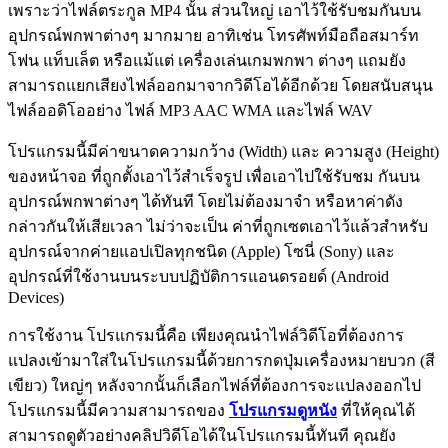
เพราะว่าไฟล์ตระกูล MP4 นั้น ส่วนใหญ่ เอาไว้ใช้รับชมกันบน
อุปกรณ์พกพาต่างๆ มากมาย อาทิเช่น โทรศัพท์มือถือสมาร์ท
โฟน แท็บเล็ต หรือแม้แต่ เครื่องเล่นเกมพกพา ต่างๆ แถมยัง
สามารถแยกเสียงไฟล์ออกมาจากวิดีโอได้อีกด้วย โดยสนับสนุน
ไฟล์ออดิโออย่าง ไฟล์ MP3 AAC WMA และไฟล์ WAV
โปรแกรมนี้มีค่าขนาดความกว้าง (Width) และ ความสูง (Height)
ของหน้าจอ ที่ถูกตั้งเอาไว้สำเร็จรูป เพื่อเอาไปใช้รับชม กันบน
อุปกรณ์พกพาต่างๆ ได้ทันที โดยไม่ต้องมาจำ หรือหาค่าดัง
กล่าวกันให้เสียเวลา ไม่ว่าจะเป็น ค่าที่ถูกเซตเอาไว้แล้วสำหรับ
อุปกรณ์จากค่ายแอปเปิลทุกชนิด (Apple) โซนี่ (Sony) และ
อุปกรณ์ที่ใช้งานบนระบบปฏิบัติการแอนดรอยด์ (Android
Devices)
การใช้งาน โปรแกรมนี้คือ เพียงคุณนำไฟล์วิดีโอที่ต้องการ
แปลงเข้ามาใส่ในโปรแกรมนี้ด้วยการกดปุ่มเครื่องหมายบวก (สี
เขียว) ใหญ่ๆ หลังจากนั้นก็เลือกไฟล์ที่ต้องการจะแปลงออกไป
โปรแกรมนี้มีความสามารถของ
โปรแกรมดูหนัง
ที่ให้คุณได้
สามารถดูตัวอย่างคลิปวิดีโอได้ในโปรแกรมนี้ทันที คุณยัง