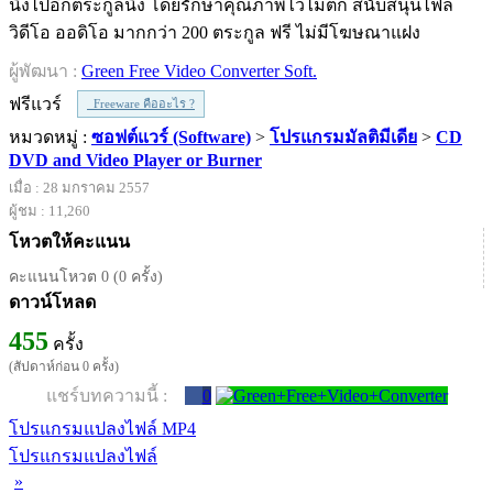
นึงไปอีกตระกูลนึง โดยรักษาคุณภาพไว้ไม่ตก สนับสนุนไฟล์
วิดีโอ ออดิโอ มากกว่า 200 ตระกูล ฟรี ไม่มีโฆษณาแฝง
ผู้พัฒนา :
Green Free Video Converter Soft.
ฟรีแวร์
Freeware คืออะไร ?
หมวดหมู่ :
ซอฟต์แวร์ (Software)
>
โปรแกรมมัลติมีเดีย
>
CD
DVD and Video Player or Burner
เมื่อ : 28 มกราคม 2557
ผู้ชม : 11,260
โหวตให้คะแนน
คะแนนโหวต 0 (0 ครั้ง)
ดาวน์โหลด
455
ครั้ง
(สัปดาห์ก่อน 0 ครั้ง)
แชร์บทความนี้ :
0
โปรแกรมแปลงไฟล์ MP4
โปรแกรมแปลงไฟล์
»