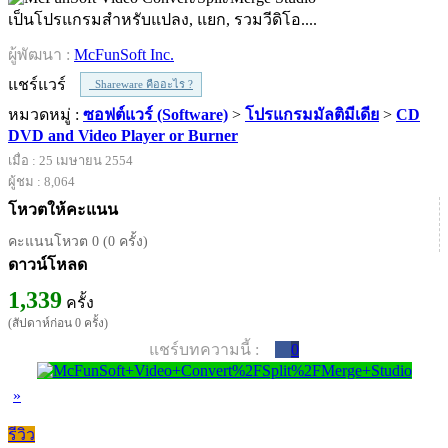
เป็นโปรแกรมสำหรับแปลง, แยก, รวมวีดิโอ....
ผู้พัฒนา :
McFunSoft Inc.
แชร์แวร์
Shareware คืออะไร ?
หมวดหมู่ :
ซอฟต์แวร์ (Software)
>
โปรแกรมมัลติมีเดีย
>
CD
DVD and Video Player or Burner
เมื่อ : 25 เมษายน 2554
ผู้ชม : 8,064
โหวตให้คะแนน
คะแนนโหวต 0 (0 ครั้ง)
ดาวน์โหลด
1,339
ครั้ง
(สัปดาห์ก่อน 0 ครั้ง)
แชร์บทความนี้ :
0
»
รีวิว