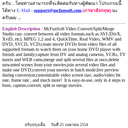
ครับ .. โดยท่านสามารถที่จะติดต่อกับทางผู้พัฒนา โปรแกรมนี้
ได้ทาง
E-Mail :
support@mcfunsoft.com
(ภาษาอังกฤษ)
นะ
ครับผม ...
English Description
: McFunSoft Video Convert/Split/Merge
Studio can: convert between all video formats,such as AVI (DivX,
XviD, etc), MPEG 1,2 and 4, QuickTime, Real Video, WMV and
DVD, SVCD, VCD;create movie DVDs from video files of all
supported formats to watch them on your home DVD player with
friends and family;capture from DV and analog cameras, VCRs, TV
tuners and WEB cams;merge and split several files at once,delete
unwanted scenes from your movies;join several video files and
make one DVD;convert your movies in batch mode;live preview
during conversion;customizable video screen size, audio/video bit
rate, frame rate , and much more! It is easy-in-use, only in 4 steps to
burn, captrue,convert, split or merge movies.
ปรับปรุงเมื่อ
วันที่ 25 เมษายน 2554