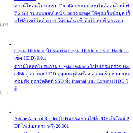
ดาวน์โหลดโปรแกรม DropBox ระบบ เก็บไฟล์ออนไลน์ ฟ
รี 2 GB รูปแบบออนไลน์ Cloud Storage ให้คุณเก็บข้อมูล เก็
บไฟล์ แชร์ไฟล์ ต่างๆ ให้คนอื่น เข้าถึงได้ ทุกที่ ทุกเวลา
4,435
CrystalDiskInfo (โปรแกรม CrystalDiskInfo ตรวจ Harddisk
เช็ค HDD) 9.9.1
ดาวน์โหลดโปรแกรม CrystalDiskInfo โปรแกรมตรวจ Har
ddisk ดู สถานะ HDD ดูอุณหภูมิเครื่อง ความเร็ว หาสาเหต
คอมพัง ดูฮาร์ดดิสก์ SSD ทั้ง Internal และ External HDD ไ
ด้
5,111
Adobe Acrobat Reader (โปรแกรมอ่านไฟล์ PDF เปิดไฟล์ P
DF ไฟล์เอกสาร ฟรี) 26.001