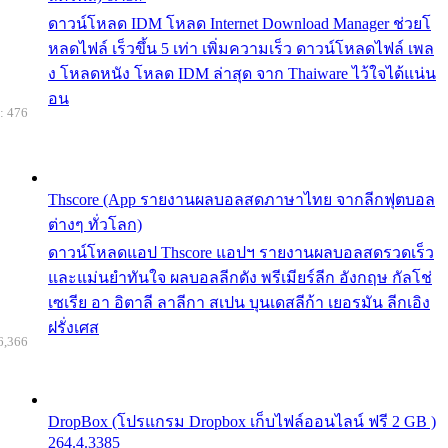
ดาวน์โหลด IDM โหลด Internet Download Manager ช่วยโ
หลดไฟล์ เร็วขึ้น 5 เท่า เพิ่มความเร็ว ดาวน์โหลดไฟล์ เพล
ง โหลดหนัง โหลด IDM ล่าสุด จาก Thaiware ไว้ใจได้แน่น
อน
: 476
Thscore (App รายงานผลบอลสดภาษาไทย จากลีกฟุตบอล
ต่างๆ ทั่วโลก)
ดาวน์โหลดแอป Thscore แอปฯ รายงานผลบอลสดรวดเร็ว
และแม่นยำทันใจ ผลบอลลีกดัง พรีเมียร์ลีก อังกฤษ กัลโช่
เซเรีย อา อิตาลี ลาลีกา สเปน บุนเดสลีก้า เยอรมัน ลีกเอิง
ฝรั่งเศส
6,366
DropBox (โปรแกรม Dropbox เก็บไฟล์ออนไลน์ ฟรี 2 GB )
264.4.3385