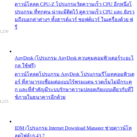
ดาวน์โหลด CPU-Z โปรแกรมวัดความเร็ว CPU อีกหนึ่งโ
ปรแกรม ที่ทุกคน น่าจะมีติดไว้ ดูความเร็ว CPU และ ยังรว
มถึงบอกค่าต่างๆ ทั้งฮารด์แวร์ ซอฟต์แวร์ ในเครื่องด้วย ฟ
รี
2,250
AnyDesk (โปรแกรม AnyDesk ควบคุมคอมพิวเตอร์ระยะไ
กล ใช้ฟรี)
ดาวน์โหลดโปรแกรม AnyDesk โปรแกรมรีโมทคอมพิวเต
อร์ ที่สามารถเชื่อมต่อแบบไร้พรมแดน รวดเร็มไม่มีกระตุ
ก และที่สำคัญมีระบบรักษาความปลอดภัยแบบเดียวกับที่ใ
ช้ภายในธนาคารอีกด้วย
4,235
IDM (โปรแกรม Internet Download Manager ช่วยดาวน์โห
ลดไฟล์) 6.43.7