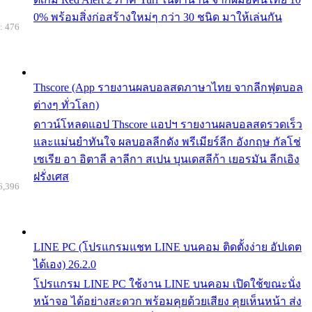
0% พร้อมสิ่งก่อสร้างใหม่ๆ กว่า 30 ชนิด มาให้เล่นกัน
: 476
Thscore (App รายงานผลบอลสดภาษาไทย จากลีกฟุตบอล
ต่างๆ ทั่วโลก)
ดาวน์โหลดแอป Thscore แอปฯ รายงานผลบอลสดรวดเร็ว
และแม่นยำทันใจ ผลบอลลีกดัง พรีเมียร์ลีก อังกฤษ กัลโช่
เซเรีย อา อิตาลี ลาลีกา สเปน บุนเดสลีก้า เยอรมัน ลีกเอิง
ฝรั่งเศส
6,396
LINE PC (โปรแกรมแชท LINE บนคอม ติดตั้งง่าย อัปเดต
ได้เอง) 26.2.0
โปรแกรม LINE PC ใช้งาน LINE บนคอม เปิดใช้ขณะนั่ง
หน้าจอ ได้อย่างสะดวก พร้อมคุยด้วยเสียง คุยเห็นหน้า ส่ง