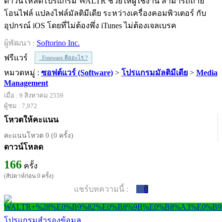
ดาวน์โหลดโปรแกรม WALTR ช่วยให้ผู้ใช้งาน สามารถถ่าย
โอนไฟล์ แปลงไฟล์มัลติมีเดีย ระหว่างเครื่องคอมพิวเตอร์ กับ
อุปกรณ์ iOS โดยที่ไม่ต้องพึ่ง iTunes ไม่ต้องเจลเบรค
ผู้พัฒนา :
Softorino Inc.
ฟรีแวร์
Freeware คืออะไร ?
หมวดหมู่ :
ซอฟต์แวร์ (Software)
>
โปรแกรมมัลติมีเดีย
>
Media
Management
เมื่อ : 9 สิงหาคม 2559
ผู้ชม : 7,972
โหวตให้คะแนน
คะแนนโหวต 0 (0 ครั้ง)
ดาวน์โหลด
166
ครั้ง
(สัปดาห์ก่อน 0 ครั้ง)
แชร์บทความนี้ :
0
โปรแกรมสำรองข้อมูล