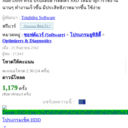
State Drive หรือ ปรับแต่งฮาร์ดดิสก์ SSD ให้มีอายุการใช้งาน
นานๆ ทำงานเร็วขึ้น มีประสิทธิภาพมากขึ้น ใช้ง่าย
ผู้พัฒนา :
Totalidea Software
ฟรีแวร์
Freeware คืออะไร ?
หมวดหมู่ :
ซอฟต์แวร์ (Software)
>
โปรแกรมยูทิลิตี้
>
Optimizers & Diagnostics
เมื่อ : 25 กันยายน 2562
ผู้ชม : 17,843
โหวตให้คะแนน
คะแนนโหวต 2.36 (14 ครั้ง)
ดาวน์โหลด
1,179
ครั้ง
(สัปดาห์ก่อน 0 ครั้ง)
แชร์บทความนี้ :
0
โปรแกรมเช็ค HDD
»