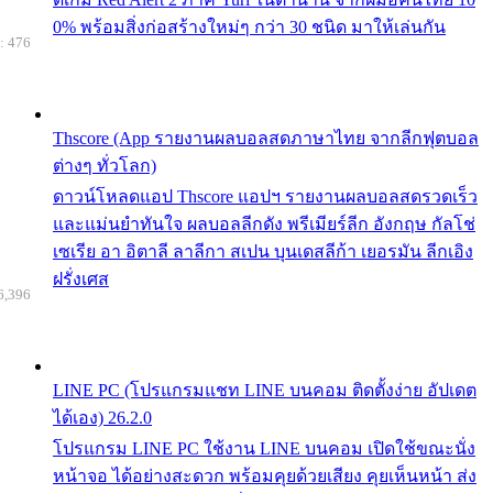
0% พร้อมสิ่งก่อสร้างใหม่ๆ กว่า 30 ชนิด มาให้เล่นกัน
: 476
Thscore (App รายงานผลบอลสดภาษาไทย จากลีกฟุตบอล
ต่างๆ ทั่วโลก)
ดาวน์โหลดแอป Thscore แอปฯ รายงานผลบอลสดรวดเร็ว
และแม่นยำทันใจ ผลบอลลีกดัง พรีเมียร์ลีก อังกฤษ กัลโช่
เซเรีย อา อิตาลี ลาลีกา สเปน บุนเดสลีก้า เยอรมัน ลีกเอิง
ฝรั่งเศส
6,396
LINE PC (โปรแกรมแชท LINE บนคอม ติดตั้งง่าย อัปเดต
ได้เอง) 26.2.0
โปรแกรม LINE PC ใช้งาน LINE บนคอม เปิดใช้ขณะนั่ง
หน้าจอ ได้อย่างสะดวก พร้อมคุยด้วยเสียง คุยเห็นหน้า ส่ง