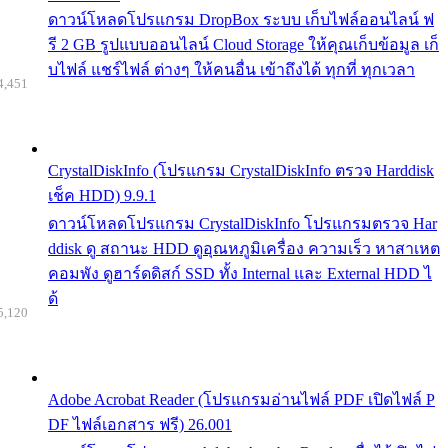
ดาวน์โหลดโปรแกรม DropBox ระบบ เก็บไฟล์ออนไลน์ ฟ
รี 2 GB รูปแบบออนไลน์ Cloud Storage ให้คุณเก็บข้อมูล เก็
บไฟล์ แชร์ไฟล์ ต่างๆ ให้คนอื่น เข้าถึงได้ ทุกที่ ทุกเวลา
4,451
CrystalDiskInfo (โปรแกรม CrystalDiskInfo ตรวจ Harddisk
เช็ค HDD) 9.9.1
ดาวน์โหลดโปรแกรม CrystalDiskInfo โปรแกรมตรวจ Har
ddisk ดู สถานะ HDD ดูอุณหภูมิเครื่อง ความเร็ว หาสาเหต
คอมพัง ดูฮาร์ดดิสก์ SSD ทั้ง Internal และ External HDD ไ
ด้
5,120
Adobe Acrobat Reader (โปรแกรมอ่านไฟล์ PDF เปิดไฟล์ P
DF ไฟล์เอกสาร ฟรี) 26.001