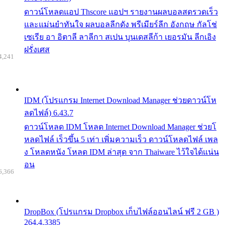
ดาวน์โหลดแอป Thscore แอปฯ รายงานผลบอลสดรวดเร็ว
และแม่นยำทันใจ ผลบอลลีกดัง พรีเมียร์ลีก อังกฤษ กัลโช่
เซเรีย อา อิตาลี ลาลีกา สเปน บุนเดสลีก้า เยอรมัน ลีกเอิง
ฝรั่งเศส
4,241
IDM (โปรแกรม Internet Download Manager ช่วยดาวน์โห
ลดไฟล์) 6.43.7
ดาวน์โหลด IDM โหลด Internet Download Manager ช่วยโ
หลดไฟล์ เร็วขึ้น 5 เท่า เพิ่มความเร็ว ดาวน์โหลดไฟล์ เพล
ง โหลดหนัง โหลด IDM ล่าสุด จาก Thaiware ไว้ใจได้แน่น
อน
6,366
DropBox (โปรแกรม Dropbox เก็บไฟล์ออนไลน์ ฟรี 2 GB )
264.4.3385