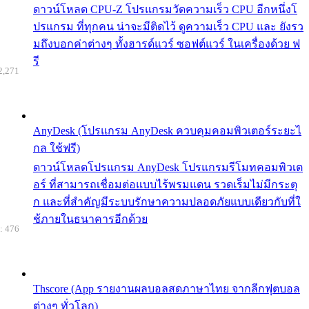
ดาวน์โหลด CPU-Z โปรแกรมวัดความเร็ว CPU อีกหนึ่งโ
ปรแกรม ที่ทุกคน น่าจะมีติดไว้ ดูความเร็ว CPU และ ยังรว
มถึงบอกค่าต่างๆ ทั้งฮารด์แวร์ ซอฟต์แวร์ ในเครื่องด้วย ฟ
รี
2,271
AnyDesk (โปรแกรม AnyDesk ควบคุมคอมพิวเตอร์ระยะไ
กล ใช้ฟรี)
ดาวน์โหลดโปรแกรม AnyDesk โปรแกรมรีโมทคอมพิวเต
อร์ ที่สามารถเชื่อมต่อแบบไร้พรมแดน รวดเร็มไม่มีกระตุ
ก และที่สำคัญมีระบบรักษาความปลอดภัยแบบเดียวกับที่ใ
ช้ภายในธนาคารอีกด้วย
: 476
Thscore (App รายงานผลบอลสดภาษาไทย จากลีกฟุตบอล
ต่างๆ ทั่วโลก)