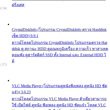
ฝรั่งเศส
4,746
CrystalDiskInfo (โปรแกรม CrystalDiskInfo ตรวจ Harddisk
เช็ค HDD) 9.9.1
ดาวน์โหลดโปรแกรม CrystalDiskInfo โปรแกรมตรวจ Har
ddisk ดู สถานะ HDD ดูอุณหภูมิเครื่อง ความเร็ว หาสาเหต
คอมพัง ดูฮาร์ดดิสก์ SSD ทั้ง Internal และ External HDD ไ
ด้
1,575
VLC Media Player (โปรแกรมดูหนังฟังเพลง ดูหนัง HD ชัด
แจ๋ว) 3.0.23
ดาวน์โหลดโปรแกรม VLC Media Player ตัวเดียวสามารถ
ใช้ เปิดไฟล์ ดูหนัง ฟังเพลง ดูหนัง HD ชัดแจ๋ว โหลด VLC