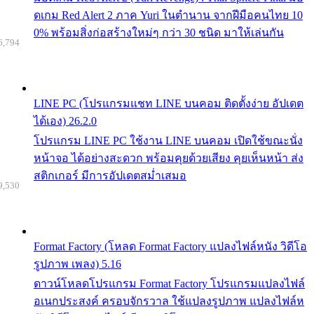
ดเกม Red Alert 2 ภาค Yuri ในตำนาน จากฝีมือคนไทย 10
0% พร้อมสิ่งก่อสร้างใหม่ๆ กว่า 30 ชนิด มาให้เล่นกัน
6,794
LINE PC (โปรแกรมแชท LINE บนคอม ติดตั้งง่าย อัปเดต
ได้เอง) 26.2.0
โปรแกรม LINE PC ใช้งาน LINE บนคอม เปิดใช้ขณะนั่ง
หน้าจอ ได้อย่างสะดวก พร้อมคุยด้วยเสียง คุยเห็นหน้า ส่ง
สติกเกอร์ มีการอัปเดตสม่ำเสมอ
9,530
Format Factory (โหลด Format Factory แปลงไฟล์หนัง วิดีโอ
รูปภาพ เพลง) 5.16
ดาวน์โหลดโปรแกรม Format Factory โปรแกรมแปลงไฟล์
อเนกประสงค์ ครอบจักรวาล ใช้แปลงรูปภาพ แปลงไฟล์ห