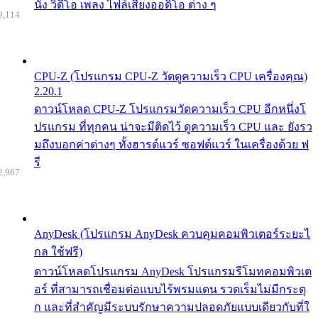
นัง วิดีโอ เพลง ไฟล์เสียงออดิโอ ต่าง ๆ
9,114
CPU-Z (โปรแกรม CPU-Z วัดดูความเร็ว CPU เครื่องคุณ)
2.20.1
ดาวน์โหลด CPU-Z โปรแกรมวัดความเร็ว CPU อีกหนึ่งโ
ปรแกรม ที่ทุกคน น่าจะมีติดไว้ ดูความเร็ว CPU และ ยังรว
มถึงบอกค่าต่างๆ ทั้งฮารด์แวร์ ซอฟต์แวร์ ในเครื่องด้วย ฟ
รี
2,967
AnyDesk (โปรแกรม AnyDesk ควบคุมคอมพิวเตอร์ระยะไ
กล ใช้ฟรี)
ดาวน์โหลดโปรแกรม AnyDesk โปรแกรมรีโมทคอมพิวเต
อร์ ที่สามารถเชื่อมต่อแบบไร้พรมแดน รวดเร็มไม่มีกระตุ
ก และที่สำคัญมีระบบรักษาความปลอดภัยแบบเดียวกับที่ใ