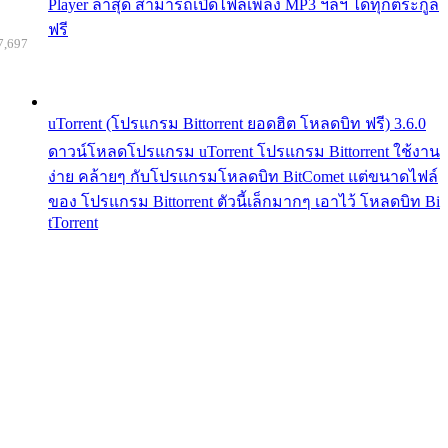
Player ล่าสุด สามารถเปิดไฟล์เพลง MP3 ฯลฯ ได้ทุกตระกูล
ฟรี
7,697
uTorrent (โปรแกรม Bittorrent ยอดฮิต โหลดบิท ฟรี) 3.6.0
ดาวน์โหลดโปรแกรม uTorrent โปรแกรม Bittorrent ใช้งาน
ง่าย คล้ายๆ กับโปรแกรมโหลดบิท BitComet แต่ขนาดไฟล์
ของ โปรแกรม Bittorrent ตัวนี้เล็กมากๆ เอาไว้ โหลดบิท Bi
tTorrent