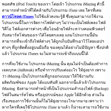
พอดทัช (iPod Touch) ของเรา โดยเจ้า โปรแกรม iMazing ตัวนี้
สามารถทำหน้าที่ได้คล้ายกับโปรแกรม iTune เลย ใครที่เคย
ดาวน์โหลด iTunes
ไปใช้แล้วคงจะรู้ดี ซึ่งคุณสามารถใช้งาน
โปรแกรมนี้ในการจัดการไฟล์ต่างๆ ไม่ว่าจะเป็นไฟล์เพลง ไฟล์
วิดีโอ ไฟล์เอกสารต่างๆ เพื่อโอนย้ายไฟล์ระหว่างคอมพิวเตอร์
กับสมาร์ทโฟนของเราได้โดยตรงเลย แถมโปรแกรมนี้มัน
สามารถที่จะเข้าถึงไฟล์ต่างๆ ได้ถูกเก็บบันทึกเอาไว้โดยแอปฯ
ต่างๆ ที่ถูกติดตั้งอยู่บนมือถือ ของคุณได้อย่างไม่มีปัญหา ซึ่งปกติ
แล้ว โปรแกรม iTunes จะไม่สามารถเข้าถึงแบบนี้ได้
การที่จะใช้งาน โปรแกรม iMazing นั้น คุณไม่จำเป็นต้องทำการ
เจลเบรค (Jailbreak) หรือทำการปรับแต่งอะไร ให้ยุ่งยาก เพราะ
ว่า iMazing เป็นโปรแกรมที่ถูกออกแบบมาให้ใช้งานกับ
ผลิตภัณฑ์ของ Apple ได้แบบทันที นอกจากนี้แล้วเจ้าโปรแกรม
iMazing ยังสามารถทำหน้าที่เป็นโปรแกรมสำรองไฟล์ (Backup)
ไฟล์ในสมาร์ทโฟน หรืออุปกรณ์ของ Apple ได้อีกด้วย ส่วนใน
เรืองของการใช้งานนั้นก็ไม่ได้ยุ่งยากอะไรมากมาย เพราะว่า
หากใครที่เคยใช้โปรแกรม iTune มาแล้ว ก็น่าจะสามารถใช้งาน