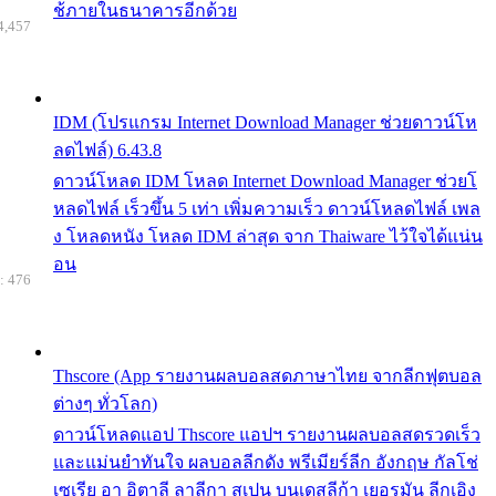
ช้ภายในธนาคารอีกด้วย
4,457
IDM (โปรแกรม Internet Download Manager ช่วยดาวน์โห
ลดไฟล์) 6.43.8
ดาวน์โหลด IDM โหลด Internet Download Manager ช่วยโ
หลดไฟล์ เร็วขึ้น 5 เท่า เพิ่มความเร็ว ดาวน์โหลดไฟล์ เพล
ง โหลดหนัง โหลด IDM ล่าสุด จาก Thaiware ไว้ใจได้แน่น
อน
: 476
Thscore (App รายงานผลบอลสดภาษาไทย จากลีกฟุตบอล
ต่างๆ ทั่วโลก)
ดาวน์โหลดแอป Thscore แอปฯ รายงานผลบอลสดรวดเร็ว
และแม่นยำทันใจ ผลบอลลีกดัง พรีเมียร์ลีก อังกฤษ กัลโช่
เซเรีย อา อิตาลี ลาลีกา สเปน บุนเดสลีก้า เยอรมัน ลีกเอิง