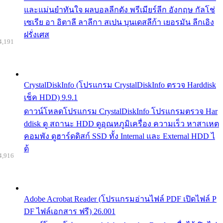
และแม่นยำทันใจ ผลบอลลีกดัง พรีเมียร์ลีก อังกฤษ กัลโช่
เซเรีย อา อิตาลี ลาลีกา สเปน บุนเดสลีก้า เยอรมัน ลีกเอิง
ฝรั่งเศส
4,191
CrystalDiskInfo (โปรแกรม CrystalDiskInfo ตรวจ Harddisk
เช็ค HDD) 9.9.1
ดาวน์โหลดโปรแกรม CrystalDiskInfo โปรแกรมตรวจ Har
ddisk ดู สถานะ HDD ดูอุณหภูมิเครื่อง ความเร็ว หาสาเหต
คอมพัง ดูฮาร์ดดิสก์ SSD ทั้ง Internal และ External HDD ไ
ด้
4,916
Adobe Acrobat Reader (โปรแกรมอ่านไฟล์ PDF เปิดไฟล์ P
DF ไฟล์เอกสาร ฟรี) 26.001