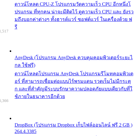
ดาวน์โหลด CPU-Z โปรแกรมวัดความเร็ว CPU อีกหนึ่งโ
ปรแกรม ที่ทุกคน น่าจะมีติดไว้ ดูความเร็ว CPU และ ยังรว
มถึงบอกค่าต่างๆ ทั้งฮารด์แวร์ ซอฟต์แวร์ ในเครื่องด้วย ฟ
รี
1,517
AnyDesk (โปรแกรม AnyDesk ควบคุมคอมพิวเตอร์ระยะไ
กล ใช้ฟรี)
ดาวน์โหลดโปรแกรม AnyDesk โปรแกรมรีโมทคอมพิวเต
อร์ ที่สามารถเชื่อมต่อแบบไร้พรมแดน รวดเร็มไม่มีกระตุ
ก และที่สำคัญมีระบบรักษาความปลอดภัยแบบเดียวกับที่ใ
ช้ภายในธนาคารอีกด้วย
6,366
DropBox (โปรแกรม Dropbox เก็บไฟล์ออนไลน์ ฟรี 2 GB )
264.4.3385