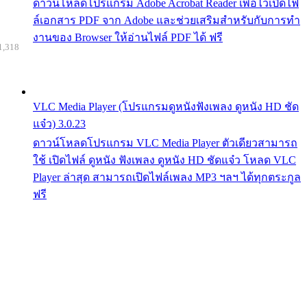
ดาวน์โหลดโปรแกรม Adobe Acrobat Reader เพื่อไว้เปิดไฟ
ล์เอกสาร PDF จาก Adobe และช่วยเสริมสำหรับกับการทำ
งานของ Browser ให้อ่านไฟล์ PDF ได้ ฟรี
1,318
VLC Media Player (โปรแกรมดูหนังฟังเพลง ดูหนัง HD ชัด
แจ๋ว) 3.0.23
ดาวน์โหลดโปรแกรม VLC Media Player ตัวเดียวสามารถ
ใช้ เปิดไฟล์ ดูหนัง ฟังเพลง ดูหนัง HD ชัดแจ๋ว โหลด VLC
Player ล่าสุด สามารถเปิดไฟล์เพลง MP3 ฯลฯ ได้ทุกตระกูล
ฟรี