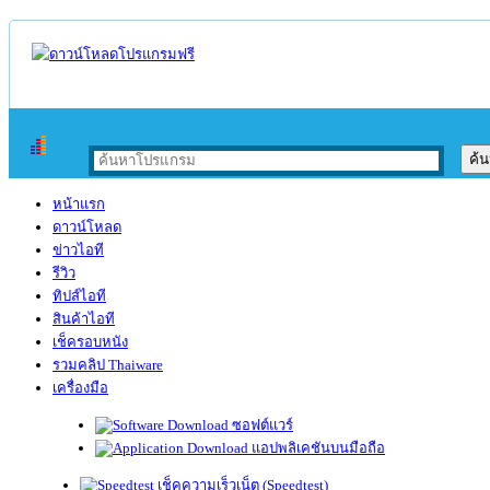
หน้าแรก
ดาวน์โหลด
ข่าวไอที
รีวิว
ทิปส์ไอที
สินค้าไอที
เช็ครอบหนัง
รวมคลิป Thaiware
เครื่องมือ
ซอฟต์แวร์
แอปพลิเคชันบนมือถือ
เช็คความเร็วเน็ต (Speedtest)