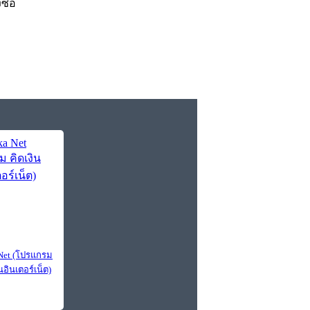
งซื้อ
Net (โปรแกรม
นอินเตอร์เน็ต)