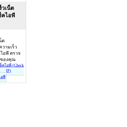
็วเน็ต
ช็คไอพี
น็ต
บความเร็ว
คไอพี ตรวจ
ีของคุณ
ไอพี