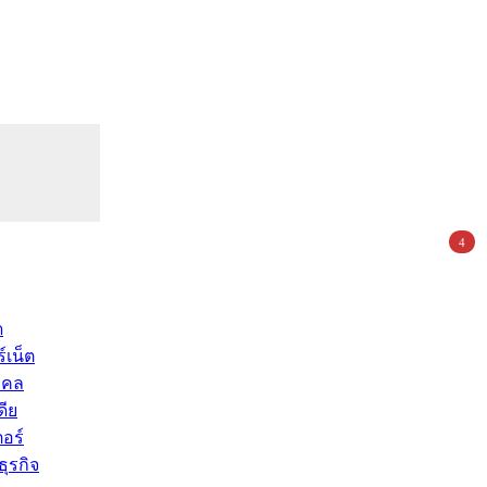
4
ด
์เน็ต
คคล
ดีย
อร์
ุรกิจ