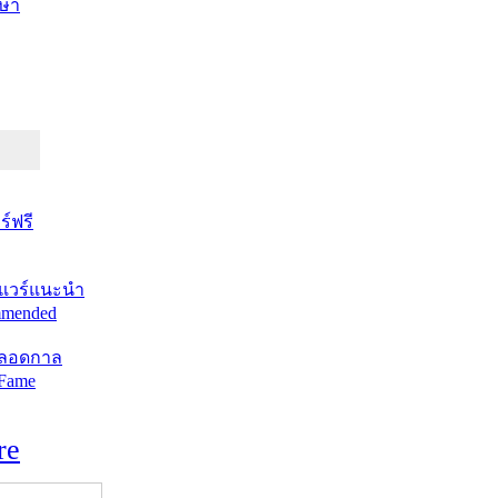
ษา
์ฟรี
แวร์แนะนำ
mended
ตลอดกาล
 Fame
re