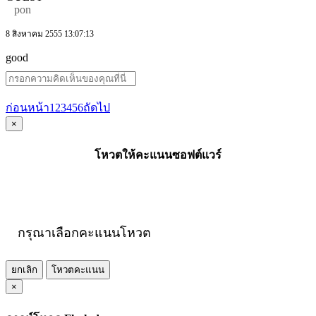
pon
8 สิงหาคม 2555 13:07:13
good
ก่อนหน้า
1
2
3
4
5
6
ถัดไป
×
โหวตให้คะแนนซอฟต์แวร์
กรุณาเลือกคะแนนโหวต
ยกเลิก
โหวตคะแนน
×