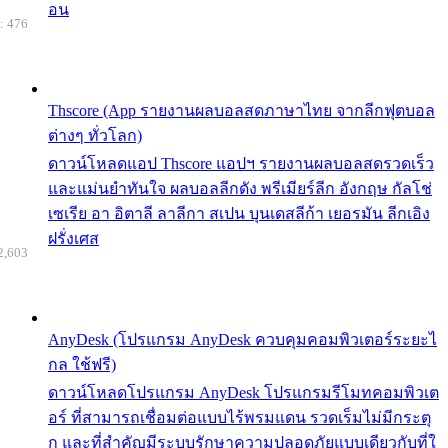
อน
: 476
Thscore (App รายงานผลบอลสดภาษาไทย จากลีกฟุตบอล
ต่างๆ ทั่วโลก)
ดาวน์โหลดแอป Thscore แอปฯ รายงานผลบอลสดรวดเร็ว
และแม่นยำทันใจ ผลบอลลีกดัง พรีเมียร์ลีก อังกฤษ กัลโช่
เซเรีย อา อิตาลี ลาลีกา สเปน บุนเดสลีก้า เยอรมัน ลีกเอิง
ฝรั่งเศส
2,603
AnyDesk (โปรแกรม AnyDesk ควบคุมคอมพิวเตอร์ระยะไ
กล ใช้ฟรี)
ดาวน์โหลดโปรแกรม AnyDesk โปรแกรมรีโมทคอมพิวเต
อร์ ที่สามารถเชื่อมต่อแบบไร้พรมแดน รวดเร็มไม่มีกระตุ
ก และที่สำคัญมีระบบรักษาความปลอดภัยแบบเดียวกับที่ใ