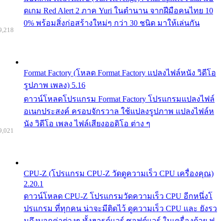
ดเกม Red Alert 2 ภาค Yuri ในตำนาน จากฝีมือคนไทย 10
0% พร้อมสิ่งก่อสร้างใหม่ๆ กว่า 30 ชนิด มาให้เล่นกัน
9,218
Format Factory (โหลด Format Factory แปลงไฟล์หนัง วิดีโอ
รูปภาพ เพลง) 5.16
ดาวน์โหลดโปรแกรม Format Factory โปรแกรมแปลงไฟล์
อเนกประสงค์ ครอบจักรวาล ใช้แปลงรูปภาพ แปลงไฟล์ห
นัง วิดีโอ เพลง ไฟล์เสียงออดิโอ ต่าง ๆ
9,021
CPU-Z (โปรแกรม CPU-Z วัดดูความเร็ว CPU เครื่องคุณ)
2.20.1
ดาวน์โหลด CPU-Z โปรแกรมวัดความเร็ว CPU อีกหนึ่งโ
ปรแกรม ที่ทุกคน น่าจะมีติดไว้ ดูความเร็ว CPU และ ยังรว
มถึงบอกค่าต่างๆ ทั้งฮารด์แวร์ ซอฟต์แวร์ ในเครื่องด้วย ฟ