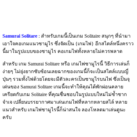
Samurai Solitare
: สำหรับเกมนี้เป็นเกม Solitaire สนุกๆ ที่นำมา
เอาใจคอเกมแนวซามูไร ซึ่งจัดเป็น {เกมไพ่} อีกสไตล์หนึ่งคราว
นี้มาในรูปแบบของซามูไร คอเกมไพ่ทั้งหลายไม่ควรพลาด
สำหรับ เกม Samurai Solitare หรือ เกมไพ่ซามูไรนี้ วิธีการเล่นก็
ง่ายๆ ไม่ยุ่งยากซับซ้อนเลยฉากของเกมนี้ก็จะเป็นสไตล์แบบญี่
ปุ่นๆ รวมทั้งไพ่ด้วยโดยจะมีตัวละครเป็นซามูไรบนไพ่ ซึ่งเป็นจุ
เด่นของ Samurai Solitare เกมนี้จะทำให้คุณได้พักผ่อนคลาย
เครียดกับเกม Solitaire ที่คุณชื่นชอบในรูปแบบใหม่ไม่ซ้ำซาก
จำเจ เปลี่ยนบรรยากาศมาเล่นเกมไพ่ที่หลากหลายสไล์ หลาย
แนวสำหรับ เกมไพ่ซามูไรนี้ก็น่าสนใจ ลองโหลดมาเล่นดูนะ
ครับ