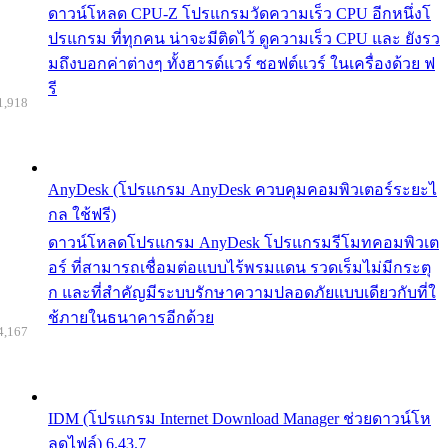
ดาวน์โหลด CPU-Z โปรแกรมวัดความเร็ว CPU อีกหนึ่งโ
ปรแกรม ที่ทุกคน น่าจะมีติดไว้ ดูความเร็ว CPU และ ยังรว
มถึงบอกค่าต่างๆ ทั้งฮารด์แวร์ ซอฟต์แวร์ ในเครื่องด้วย ฟ
รี
1,918
AnyDesk (โปรแกรม AnyDesk ควบคุมคอมพิวเตอร์ระยะไ
กล ใช้ฟรี)
ดาวน์โหลดโปรแกรม AnyDesk โปรแกรมรีโมทคอมพิวเต
อร์ ที่สามารถเชื่อมต่อแบบไร้พรมแดน รวดเร็มไม่มีกระตุ
ก และที่สำคัญมีระบบรักษาความปลอดภัยแบบเดียวกับที่ใ
ช้ภายในธนาคารอีกด้วย
4,167
IDM (โปรแกรม Internet Download Manager ช่วยดาวน์โห
ลดไฟล์) 6.43.7