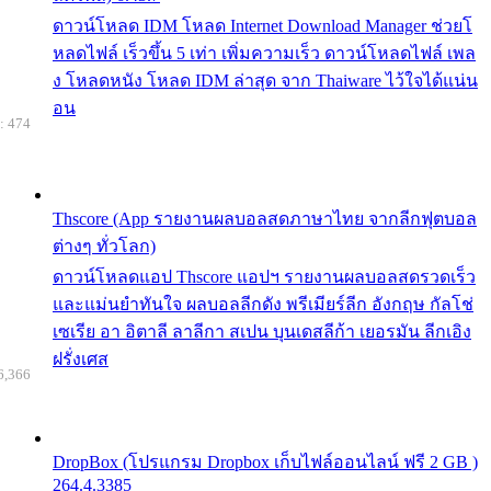
ดาวน์โหลด IDM โหลด Internet Download Manager ช่วยโ
หลดไฟล์ เร็วขึ้น 5 เท่า เพิ่มความเร็ว ดาวน์โหลดไฟล์ เพล
ง โหลดหนัง โหลด IDM ล่าสุด จาก Thaiware ไว้ใจได้แน่น
อน
: 474
Thscore (App รายงานผลบอลสดภาษาไทย จากลีกฟุตบอล
ต่างๆ ทั่วโลก)
ดาวน์โหลดแอป Thscore แอปฯ รายงานผลบอลสดรวดเร็ว
และแม่นยำทันใจ ผลบอลลีกดัง พรีเมียร์ลีก อังกฤษ กัลโช่
เซเรีย อา อิตาลี ลาลีกา สเปน บุนเดสลีก้า เยอรมัน ลีกเอิง
ฝรั่งเศส
6,366
DropBox (โปรแกรม Dropbox เก็บไฟล์ออนไลน์ ฟรี 2 GB )
264.4.3385