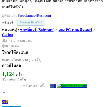
แบบเกมส์ไพ่สนุกๆ ให้คุณได้สัมผัสกับบรรยากาศที่แตกต่างจาก
เกมส์ไพ่ทั่วไป
ผู้พัฒนา :
FreeGames4Rest.com
ฟรีแวร์
Freeware คืออะไร ?
หมวดหมู่ :
ซอฟต์แวร์ (Software)
>
เกม PC คอมพิวเตอร์
>
Casino
เมื่อ : 16 มกราคม 2557
ผู้ชม : 16,157
โหวตให้คะแนน
คะแนนโหวต 3.18 (17 ครั้ง)
ดาวน์โหลด
1,124
ครั้ง
(สัปดาห์ก่อน 0 ครั้ง)
แชร์บทความนี้ :
0
»
รีวิว