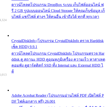
ดาวน์โหลดโปรแกรม DropBox ระบบ เก็บไฟล์ออนไลน์ ฟ
รี 2 GB รูปแบบออนไลน์ Cloud Storage ให้คุณเก็บข้อมูล เก็
บไฟล์ แชร์ไฟล์ ต่างๆ ให้คนอื่น เข้าถึงได้ ทุกที่ ทุกเวลา
4,324
CrystalDiskInfo (โปรแกรม CrystalDiskInfo ตรวจ Harddisk
เช็ค HDD) 9.9.1
ดาวน์โหลดโปรแกรม CrystalDiskInfo โปรแกรมตรวจ Har
ddisk ดู สถานะ HDD ดูอุณหภูมิเครื่อง ความเร็ว หาสาเหต
คอมพัง ดูฮาร์ดดิสก์ SSD ทั้ง Internal และ External HDD ไ
ด้
5,013
Adobe Acrobat Reader (โปรแกรมอ่านไฟล์ PDF เปิดไฟล์ P
DF ไฟล์เอกสาร ฟรี) 26.001