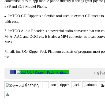
conversion files to 3gp mobile phone directly.It brings great joy for 
PSP and 3GP Mobiel Phone.
4. ImTOO CD Ripper is a flexible tool used to extract CD trac
with ease.
5. ImTOO Audio Encoder is a powerful audio converter that ca
M4A, AAC and OGG etc. It is also a MP4 converter as it can con
MP3.
*In all, ImTOO Ripper Pack Platinum consists of programs most powe
use.
0
แชร์หน้
im
too
ripper
pack
platinum
คำสำคัญ
ตั
dvd