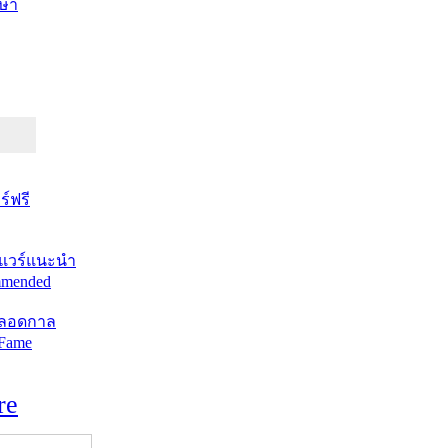
ษา
์ฟรี
แวร์แนะนำ
mended
ตลอดกาล
 Fame
re