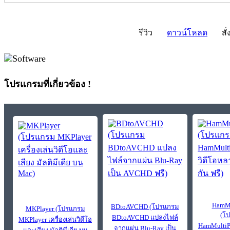
รีวิว
ดาวน์โหลด
สั่
โปรแกรมที่เกี่ยวข้อง !
HamMu
BDtoAVCHD (โปรแกรม
MKPlayer (โปรแกรม
(โ
BDtoAVCHD แปลงไฟล์
MKPlayer เครื่องเล่นวิดีโอ
HamMultiPl
จากแผ่น Blu-Ray เป็น