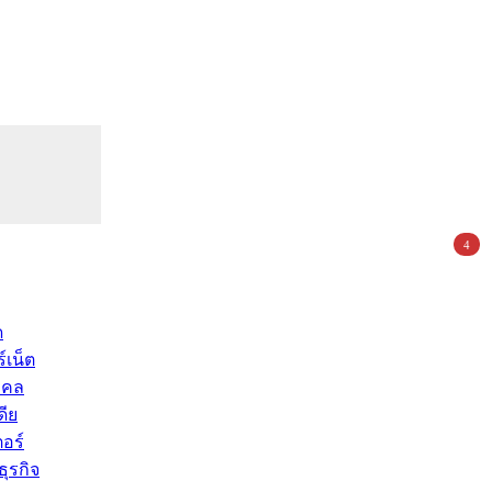
4
ด
์เน็ต
คคล
ดีย
อร์
ุรกิจ