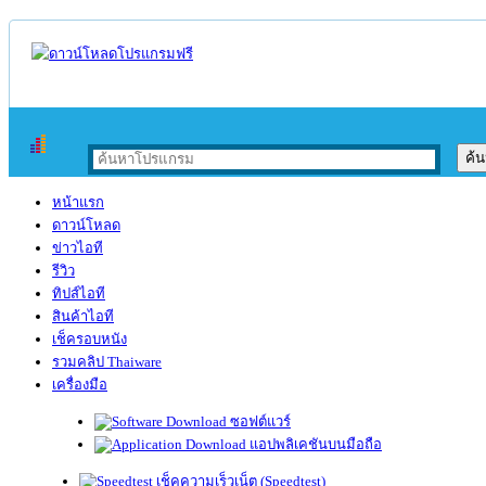
หน้าแรก
ดาวน์โหลด
ข่าวไอที
รีวิว
ทิปส์ไอที
สินค้าไอที
เช็ครอบหนัง
รวมคลิป Thaiware
เครื่องมือ
ซอฟต์แวร์
แอปพลิเคชันบนมือถือ
เช็คความเร็วเน็ต (Speedtest)