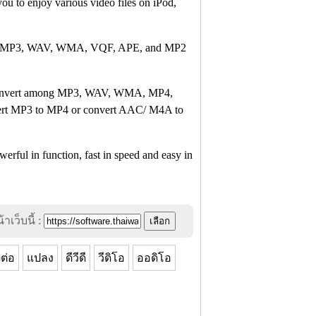
you to enjoy various video files on iPod,
ks to MP3, WAV, WMA, VQF, APE, and MP2
n convert among MP3, WAV, WMA, MP4,
vert MP3 to MP4 or convert AAC/ M4A to
rful in function, fast in speed and easy in
าเว็บนี้ :
ดต่อ
แปลง
ดีวีดี
วีดิโอ
ออดิโอ