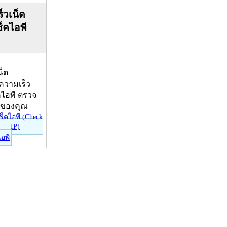
็วเน็ต
ช็คไอพี
น็ต
บความเร็ว
คไอพี ตรวจ
ีของคุณ
ไอพี