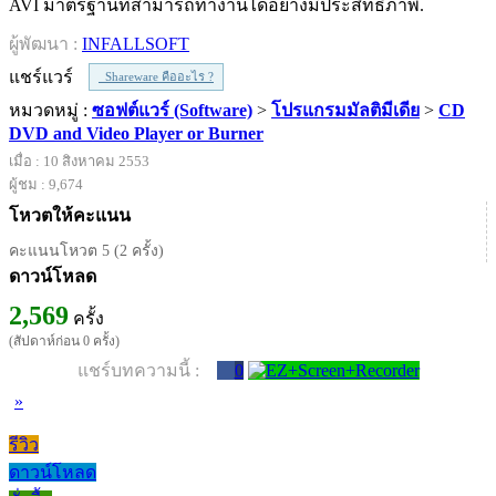
AVI มาตรฐานที่สามารถทำงานได้อย่างมีประสิทธิภาพ.
ผู้พัฒนา :
INFALLSOFT
แชร์แวร์
Shareware คืออะไร ?
หมวดหมู่ :
ซอฟต์แวร์ (Software)
>
โปรแกรมมัลติมีเดีย
>
CD
DVD and Video Player or Burner
เมื่อ : 10 สิงหาคม 2553
ผู้ชม : 9,674
โหวตให้คะแนน
คะแนนโหวต 5 (2 ครั้ง)
ดาวน์โหลด
2,569
ครั้ง
(สัปดาห์ก่อน 0 ครั้ง)
แชร์บทความนี้ :
0
»
รีวิว
ดาวน์โหลด