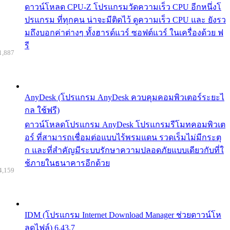
ดาวน์โหลด CPU-Z โปรแกรมวัดความเร็ว CPU อีกหนึ่งโ
ปรแกรม ที่ทุกคน น่าจะมีติดไว้ ดูความเร็ว CPU และ ยังรว
มถึงบอกค่าต่างๆ ทั้งฮารด์แวร์ ซอฟต์แวร์ ในเครื่องด้วย ฟ
รี
1,887
AnyDesk (โปรแกรม AnyDesk ควบคุมคอมพิวเตอร์ระยะไ
กล ใช้ฟรี)
ดาวน์โหลดโปรแกรม AnyDesk โปรแกรมรีโมทคอมพิวเต
อร์ ที่สามารถเชื่อมต่อแบบไร้พรมแดน รวดเร็มไม่มีกระตุ
ก และที่สำคัญมีระบบรักษาความปลอดภัยแบบเดียวกับที่ใ
ช้ภายในธนาคารอีกด้วย
4,159
IDM (โปรแกรม Internet Download Manager ช่วยดาวน์โห
ลดไฟล์) 6.43.7