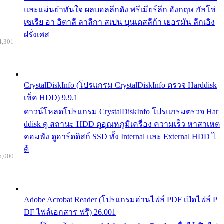
และแม่นยำทันใจ ผลบอลลีกดัง พรีเมียร์ลีก อังกฤษ กัลโช่
เซเรีย อา อิตาลี ลาลีกา สเปน บุนเดสลีก้า เยอรมัน ลีกเอิง
ฝรั่งเศส
4,301
CrystalDiskInfo (โปรแกรม CrystalDiskInfo ตรวจ Harddisk
เช็ค HDD) 9.9.1
ดาวน์โหลดโปรแกรม CrystalDiskInfo โปรแกรมตรวจ Har
ddisk ดู สถานะ HDD ดูอุณหภูมิเครื่อง ความเร็ว หาสาเหต
คอมพัง ดูฮาร์ดดิสก์ SSD ทั้ง Internal และ External HDD ไ
ด้
5,000
Adobe Acrobat Reader (โปรแกรมอ่านไฟล์ PDF เปิดไฟล์ P
DF ไฟล์เอกสาร ฟรี) 26.001