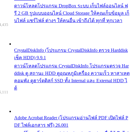
ดาวน์โหลดโปรแกรม DropBox ระบบ เก็บไฟล์ออนไลน์ ฟ
รี 2 GB รูปแบบออนไลน์ Cloud Storage ให้คุณเก็บข้อมูล เก็
บไฟล์ แชร์ไฟล์ ต่างๆ ให้คนอื่น เข้าถึงได้ ทุกที่ ทุกเวลา
4,435
CrystalDiskInfo (โปรแกรม CrystalDiskInfo ตรวจ Harddisk
เช็ค HDD) 9.9.1
ดาวน์โหลดโปรแกรม CrystalDiskInfo โปรแกรมตรวจ Har
ddisk ดู สถานะ HDD ดูอุณหภูมิเครื่อง ความเร็ว หาสาเหต
คอมพัง ดูฮาร์ดดิสก์ SSD ทั้ง Internal และ External HDD ไ
ด้
5,111
Adobe Acrobat Reader (โปรแกรมอ่านไฟล์ PDF เปิดไฟล์ P
DF ไฟล์เอกสาร ฟรี) 26.001