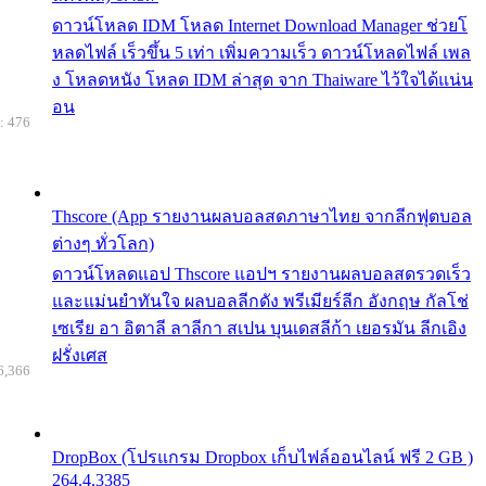
ดาวน์โหลด IDM โหลด Internet Download Manager ช่วยโ
หลดไฟล์ เร็วขึ้น 5 เท่า เพิ่มความเร็ว ดาวน์โหลดไฟล์ เพล
ง โหลดหนัง โหลด IDM ล่าสุด จาก Thaiware ไว้ใจได้แน่น
อน
: 476
Thscore (App รายงานผลบอลสดภาษาไทย จากลีกฟุตบอล
ต่างๆ ทั่วโลก)
ดาวน์โหลดแอป Thscore แอปฯ รายงานผลบอลสดรวดเร็ว
และแม่นยำทันใจ ผลบอลลีกดัง พรีเมียร์ลีก อังกฤษ กัลโช่
เซเรีย อา อิตาลี ลาลีกา สเปน บุนเดสลีก้า เยอรมัน ลีกเอิง
ฝรั่งเศส
6,366
DropBox (โปรแกรม Dropbox เก็บไฟล์ออนไลน์ ฟรี 2 GB )
264.4.3385