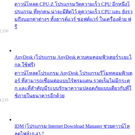
ดาวน์โหลด CPU-Z โปรแกรมวัดความเร็ว CPU อีกหนึ่งโ
ปรแกรม ที่ทุกคน น่าจะมีติดไว้ ดูความเร็ว CPU และ ยังรว
มถึงบอกค่าต่างๆ ทั้งฮารด์แวร์ ซอฟต์แวร์ ในเครื่องด้วย ฟ
รี
2,250
AnyDesk (โปรแกรม AnyDesk ควบคุมคอมพิวเตอร์ระยะไ
กล ใช้ฟรี)
ดาวน์โหลดโปรแกรม AnyDesk โปรแกรมรีโมทคอมพิวเต
อร์ ที่สามารถเชื่อมต่อแบบไร้พรมแดน รวดเร็มไม่มีกระตุ
ก และที่สำคัญมีระบบรักษาความปลอดภัยแบบเดียวกับที่ใ
ช้ภายในธนาคารอีกด้วย
4,235
IDM (โปรแกรม Internet Download Manager ช่วยดาวน์โห
ลดไฟล์) 6.43.7