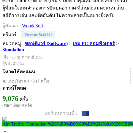
ผู้ที่สนใจเกมจำลองการบินบนอากาศ ที่เก็บสะสมคะแนน เก็บ
สถิติการเล่น และจัดอันดับ ไม่ควรพลาดเป็นอย่างยิ่งครับ
ผู้พัฒนา :
WoodeSoft
ฟรีแวร์
Freeware คืออะไร ?
หมวดหมู่ :
ซอฟต์แวร์ (Software)
>
เกม PC คอมพิวเตอร์
>
Simulation
เมื่อ : 26 กุมภาพันธ์ 2555
ผู้ชม : 27,755
โหวตให้คะแนน
คะแนนโหวต 4.43 (7 ครั้ง)
ดาวน์โหลด
9,076
ครั้ง
(สัปดาห์ก่อน 0 ครั้ง)
แชร์บทความนี้ :
0
»