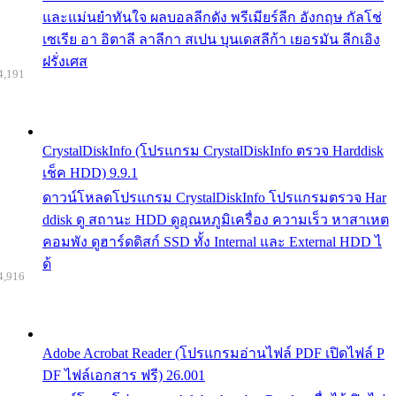
และแม่นยำทันใจ ผลบอลลีกดัง พรีเมียร์ลีก อังกฤษ กัลโช่
เซเรีย อา อิตาลี ลาลีกา สเปน บุนเดสลีก้า เยอรมัน ลีกเอิง
ฝรั่งเศส
4,191
CrystalDiskInfo (โปรแกรม CrystalDiskInfo ตรวจ Harddisk
เช็ค HDD) 9.9.1
ดาวน์โหลดโปรแกรม CrystalDiskInfo โปรแกรมตรวจ Har
ddisk ดู สถานะ HDD ดูอุณหภูมิเครื่อง ความเร็ว หาสาเหต
คอมพัง ดูฮาร์ดดิสก์ SSD ทั้ง Internal และ External HDD ไ
ด้
4,916
Adobe Acrobat Reader (โปรแกรมอ่านไฟล์ PDF เปิดไฟล์ P
DF ไฟล์เอกสาร ฟรี) 26.001