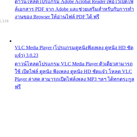
ดาวน์โหลดโปรแกรม Adobe Acrobat Reader เพื่อไว้เปิดไฟ
ล์เอกสาร PDF จาก Adobe และช่วยเสริมสำหรับกับการทำ
งานของ Browser ให้อ่านไฟล์ PDF ได้ ฟรี
1,318
VLC Media Player (โปรแกรมดูหนังฟังเพลง ดูหนัง HD ชัด
แจ๋ว) 3.0.23
ดาวน์โหลดโปรแกรม VLC Media Player ตัวเดียวสามารถ
ใช้ เปิดไฟล์ ดูหนัง ฟังเพลง ดูหนัง HD ชัดแจ๋ว โหลด VLC
Player ล่าสุด สามารถเปิดไฟล์เพลง MP3 ฯลฯ ได้ทุกตระกูล
ฟรี