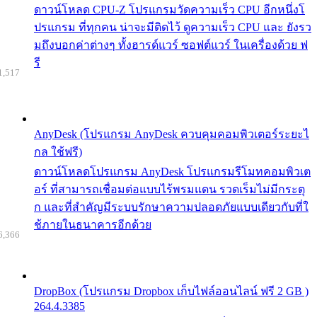
ดาวน์โหลด CPU-Z โปรแกรมวัดความเร็ว CPU อีกหนึ่งโ
ปรแกรม ที่ทุกคน น่าจะมีติดไว้ ดูความเร็ว CPU และ ยังรว
มถึงบอกค่าต่างๆ ทั้งฮารด์แวร์ ซอฟต์แวร์ ในเครื่องด้วย ฟ
รี
1,517
AnyDesk (โปรแกรม AnyDesk ควบคุมคอมพิวเตอร์ระยะไ
กล ใช้ฟรี)
ดาวน์โหลดโปรแกรม AnyDesk โปรแกรมรีโมทคอมพิวเต
อร์ ที่สามารถเชื่อมต่อแบบไร้พรมแดน รวดเร็มไม่มีกระตุ
ก และที่สำคัญมีระบบรักษาความปลอดภัยแบบเดียวกับที่ใ
ช้ภายในธนาคารอีกด้วย
6,366
DropBox (โปรแกรม Dropbox เก็บไฟล์ออนไลน์ ฟรี 2 GB )
264.4.3385