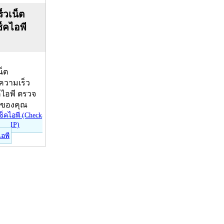
็วเน็ต
ช็คไอพี
น็ต
บความเร็ว
คไอพี ตรวจ
ีของคุณ
ไอพี