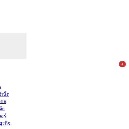
4
ด
์เน็ต
คคล
ดีย
อร์
ุรกิจ