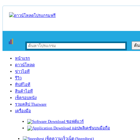
หน้าแรก
ดาวน์โหลด
ข่าวไอที
รีวิว
ทิปส์ไอที
สินค้าไอที
เช็ครอบหนัง
รวมคลิป Thaiware
เครื่องมือ
ซอฟต์แวร์
แอปพลิเคชันบนมือถือ
เช็คความเร็วเน็ต (Speedtest)