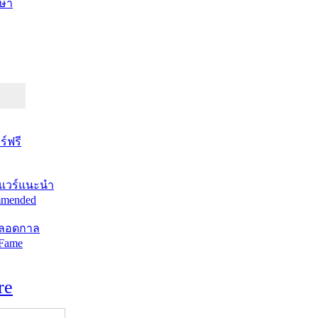
ษา
์ฟรี
แวร์แนะนำ
mended
ตลอดกาล
 Fame
re