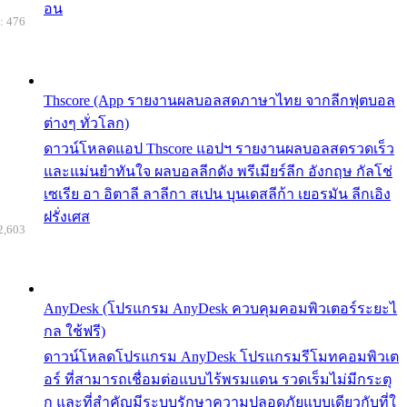
อน
: 476
Thscore (App รายงานผลบอลสดภาษาไทย จากลีกฟุตบอล
ต่างๆ ทั่วโลก)
ดาวน์โหลดแอป Thscore แอปฯ รายงานผลบอลสดรวดเร็ว
และแม่นยำทันใจ ผลบอลลีกดัง พรีเมียร์ลีก อังกฤษ กัลโช่
เซเรีย อา อิตาลี ลาลีกา สเปน บุนเดสลีก้า เยอรมัน ลีกเอิง
ฝรั่งเศส
2,603
AnyDesk (โปรแกรม AnyDesk ควบคุมคอมพิวเตอร์ระยะไ
กล ใช้ฟรี)
ดาวน์โหลดโปรแกรม AnyDesk โปรแกรมรีโมทคอมพิวเต
อร์ ที่สามารถเชื่อมต่อแบบไร้พรมแดน รวดเร็มไม่มีกระตุ
ก และที่สำคัญมีระบบรักษาความปลอดภัยแบบเดียวกับที่ใ