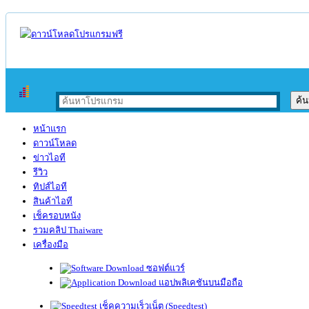
หน้าแรก
ดาวน์โหลด
ข่าวไอที
รีวิว
ทิปส์ไอที
สินค้าไอที
เช็ครอบหนัง
รวมคลิป Thaiware
เครื่องมือ
ซอฟต์แวร์
แอปพลิเคชันบนมือถือ
เช็คความเร็วเน็ต (Speedtest)