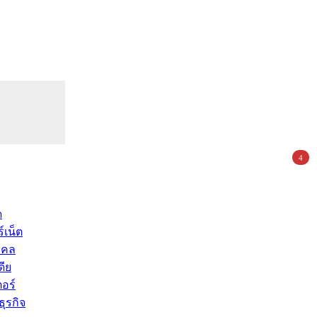
4
ด
์เน็ต
คคล
ดีย
อร์
ุรกิจ