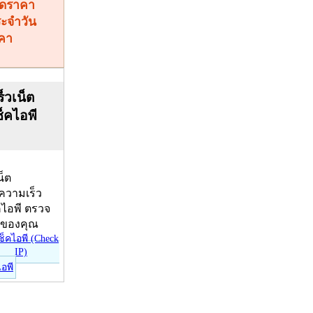
คา
็วเน็ต
ช็คไอพี
น็ต
บความเร็ว
คไอพี ตรวจ
ีของคุณ
ไอพี