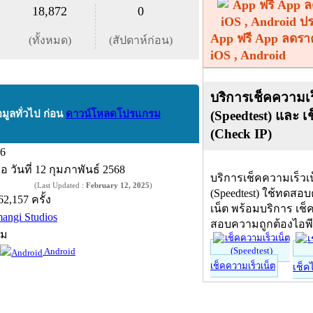
18,872
0
App ฟรี App ลดรา
(ทั้งหมด)
(สัปดาห์ก่อน)
iOS , Android
บริการเช็คความเร
(Speedtest) และ เ
อมูลทั่วไป ก่อน
ดาวน์โหลดโปรแกรม
(Check IP)
.6
ื่อ
วันที่ 12 กุมภาพันธ์ 2568
บริการเช็คความเร็วเ
(Last Updated :
February 12, 2025
)
(Speedtest) ใช้ทดสอ
62,157 ครั้ง
เน็ต พร้อมบริการ เช็
mangi Studios
สอบความถูกต้องไอพ
์ม
Android
เช็คความเร็วเน็ต
เช็ค