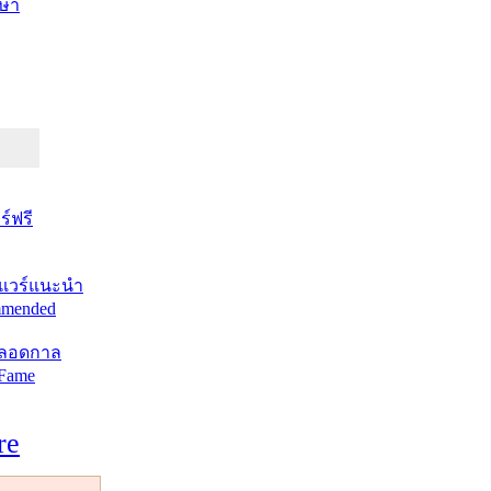
ษา
์ฟรี
แวร์แนะนำ
mended
ตลอดกาล
 Fame
re