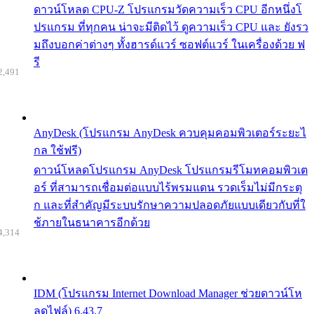
ดาวน์โหลด CPU-Z โปรแกรมวัดความเร็ว CPU อีกหนึ่งโ
ปรแกรม ที่ทุกคน น่าจะมีติดไว้ ดูความเร็ว CPU และ ยังรว
มถึงบอกค่าต่างๆ ทั้งฮารด์แวร์ ซอฟต์แวร์ ในเครื่องด้วย ฟ
รี
2,491
AnyDesk (โปรแกรม AnyDesk ควบคุมคอมพิวเตอร์ระยะไ
กล ใช้ฟรี)
ดาวน์โหลดโปรแกรม AnyDesk โปรแกรมรีโมทคอมพิวเต
อร์ ที่สามารถเชื่อมต่อแบบไร้พรมแดน รวดเร็มไม่มีกระตุ
ก และที่สำคัญมีระบบรักษาความปลอดภัยแบบเดียวกับที่ใ
ช้ภายในธนาคารอีกด้วย
4,314
IDM (โปรแกรม Internet Download Manager ช่วยดาวน์โห
ลดไฟล์) 6.43.7