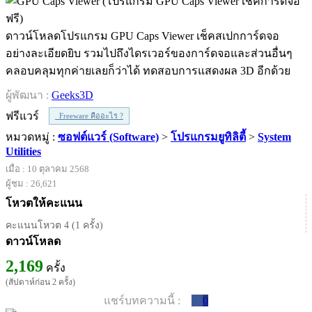
ดาวน์โหลดโปรแกรม GPU Caps Viewer เช็คสเปกการ์ดจอ
อย่างละเอียดยิบ รวมไปถึงไดรเวอร์ของการ์ดจอและส่วนอื่นๆ
คลอบคลุมทุกค่ายเลยก็ว่าได้ ทดสอบการแสดงผล 3D อีกด้วย
ผู้พัฒนา :
Geeks3D
ฟรีแวร์
Freeware คืออะไร ?
หมวดหมู่ :
ซอฟต์แวร์ (Software)
>
โปรแกรมยูทิลิตี้
>
System
Utilities
เมื่อ : 10 ตุลาคม 2568
ผู้ชม : 26,621
โหวตให้คะแนน
คะแนนโหวต 4 (1 ครั้ง)
ดาวน์โหลด
2,169
ครั้ง
(สัปดาห์ก่อน 2 ครั้ง)
แชร์บทความนี้ :
0