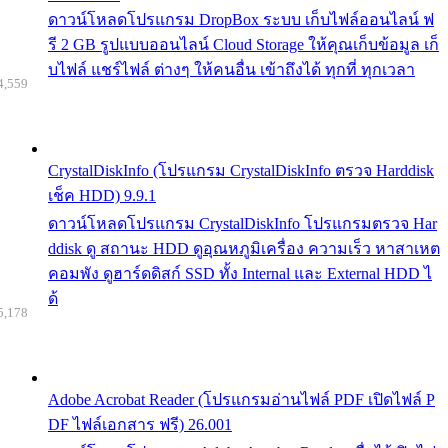
ดาวน์โหลดโปรแกรม DropBox ระบบ เก็บไฟล์ออนไลน์ ฟ
รี 2 GB รูปแบบออนไลน์ Cloud Storage ให้คุณเก็บข้อมูล เก็
บไฟล์ แชร์ไฟล์ ต่างๆ ให้คนอื่น เข้าถึงได้ ทุกที่ ทุกเวลา
4,559
CrystalDiskInfo (โปรแกรม CrystalDiskInfo ตรวจ Harddisk
เช็ค HDD) 9.9.1
ดาวน์โหลดโปรแกรม CrystalDiskInfo โปรแกรมตรวจ Har
ddisk ดู สถานะ HDD ดูอุณหภูมิเครื่อง ความเร็ว หาสาเหต
คอมพัง ดูฮาร์ดดิสก์ SSD ทั้ง Internal และ External HDD ไ
ด้
5,178
Adobe Acrobat Reader (โปรแกรมอ่านไฟล์ PDF เปิดไฟล์ P
DF ไฟล์เอกสาร ฟรี) 26.001