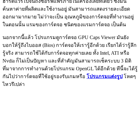
ฮาร์ดแวร์ไปจนถึงซอร์ฟแฟร์ภายในเครื่องเลยทีเดียว ซึ่งมัน
ค้นหาค่ายที่ผลิตและใช้งานอยู่ มันสามารถแสดงรายละเอียด
ออกมามากมาย ไม่ว่าจะเป็น อุณหภูมิของการ์ดจอที่ทำงานอยู่
ในตอนนั้น แรมของการ์ดจอ ชนิดของแรมการ์ดจอ เป็นต้น
นอกจากนี้แล้ว โปรแกรมดูการ์ดจอ GPU Caps Viewer มันยัง
บอกให้รู้ถึงไบออส (Bios) การ์ดจอให้เรารู้อีกด้วย เรียกได้ว่ารู้ลึก
รู้จริง สามารถใช้ได้กับการ์ดจอทุกค่ายเลย ทั้ง Intel, ATI หรือ
Nvdia ก็ไม่เป็นปัญหา และที่สำคัญมันสามารถเช็คระบบ 3 มิติ
ที่มาจากการทำงานด้วยโปรแกรม OpenGL ได้อีกด้วย ทีนี้จะได้รู้
กันไปว่าการ์ดจอที่ใช้อยู่รองรับเกมหรือ
โปรแกรมแต่งรูป
โหดๆ
ไหวรึเปล่า