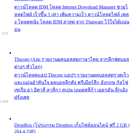
ดาวน์โหลด IDM โหลด Internet Download Manager ช่วยโ
หลดไฟล์ เร็วขึ้น 5 เท่า เพิ่มความเร็ว ดาวน์โหลดไฟล์ เพล
ง โหลดหนัง โหลด IDM ล่าสุด จาก Thaiware ไว้ใจได้แน่น
อน
: 476
Thscore (App รายงานผลบอลสดภาษาไทย จากลีกฟุตบอล
ต่างๆ ทั่วโลก)
ดาวน์โหลดแอป Thscore แอปฯ รายงานผลบอลสดรวดเร็ว
และแม่นยำทันใจ ผลบอลลีกดัง พรีเมียร์ลีก อังกฤษ กัลโช่
เซเรีย อา อิตาลี ลาลีกา สเปน บุนเดสลีก้า เยอรมัน ลีกเอิง
ฝรั่งเศส
6,366
DropBox (โปรแกรม Dropbox เก็บไฟล์ออนไลน์ ฟรี 2 GB )
264.4.3385