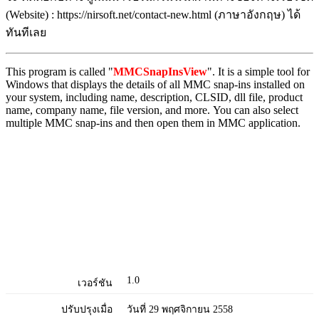
(Website) : https://nirsoft.net/contact-new.html (ภาษาอังกฤษ) ได้
ทันทีเลย
This program is called "
MMCSnapInsView
". It is a simple tool for
Windows that displays the details of all MMC snap-ins installed on
your system, including name, description, CLSID, dll file, product
name, company name, file version, and more. You can also select
multiple MMC snap-ins and then open them in MMC application.
1.0
เวอร์ชัน
ปรับปรุงเมื่อ
วันที่ 29 พฤศจิกายน 2558