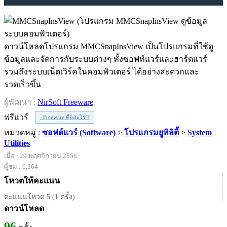
ดาวน์โหลดโปรแกรม MMCSnapInsView เป็นโปรแกรมที่ใช้ดู
ข้อมูลและจัดการกับระบบต่างๆ ทั้งซอฟท์แวร์และฮาร์ดแวร์
รวมถึงระบบเน็ตเวิร์คในคอมพิวเตอร์ ได้อย่างสะดวกและ
รวดเร็วขึ้น
ผู้พัฒนา :
NirSoft Freeware
ฟรีแวร์
Freeware คืออะไร ?
หมวดหมู่ :
ซอฟต์แวร์ (Software)
>
โปรแกรมยูทิลิตี้
>
System
Utilities
เมื่อ : 29 พฤศจิกายน 2558
ผู้ชม : 6,364
โหวตให้คะแนน
คะแนนโหวต 5 (1 ครั้ง)
ดาวน์โหลด
96