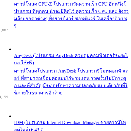
ดาวน์โหลด CPU-Z โปรแกรมวัดความเร็ว CPU อีกหนึ่งโ
ปรแกรม ที่ทุกคน น่าจะมีติดไว้ ดูความเร็ว CPU และ ยังรว
มถึงบอกค่าต่างๆ ทั้งฮารด์แวร์ ซอฟต์แวร์ ในเครื่องด้วย ฟ
รี
1,887
AnyDesk (โปรแกรม AnyDesk ควบคุมคอมพิวเตอร์ระยะไ
กล ใช้ฟรี)
ดาวน์โหลดโปรแกรม AnyDesk โปรแกรมรีโมทคอมพิวเต
อร์ ที่สามารถเชื่อมต่อแบบไร้พรมแดน รวดเร็มไม่มีกระตุ
ก และที่สำคัญมีระบบรักษาความปลอดภัยแบบเดียวกับที่ใ
ช้ภายในธนาคารอีกด้วย
4,159
IDM (โปรแกรม Internet Download Manager ช่วยดาวน์โห
ลดไฟล์) 6.43.7