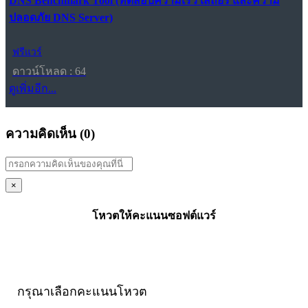
DNS Benchmark Tool (ทดสอบความเร็ว เสถียร และความ
ปลอดภัย DNS Server)
ฟรีแวร์
ดาวน์โหลด : 64
ดูเพิ่มอีก...
ความคิดเห็น (
0
)
×
โหวตให้คะแนนซอฟต์แวร์
กรุณาเลือกคะแนนโหวต