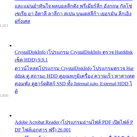
และแม่นยำทันใจ ผลบอลลีกดัง พรีเมียร์ลีก อังกฤษ กัลโช่
เซเรีย อา อิตาลี ลาลีกา สเปน บุนเดสลีก้า เยอรมัน ลีกเอิง
ฝรั่งเศส
4,301
CrystalDiskInfo (โปรแกรม CrystalDiskInfo ตรวจ Harddisk
เช็ค HDD) 9.9.1
ดาวน์โหลดโปรแกรม CrystalDiskInfo โปรแกรมตรวจ Har
ddisk ดู สถานะ HDD ดูอุณหภูมิเครื่อง ความเร็ว หาสาเหต
คอมพัง ดูฮาร์ดดิสก์ SSD ทั้ง Internal และ External HDD ไ
ด้
5,000
Adobe Acrobat Reader (โปรแกรมอ่านไฟล์ PDF เปิดไฟล์ P
DF ไฟล์เอกสาร ฟรี) 26.001