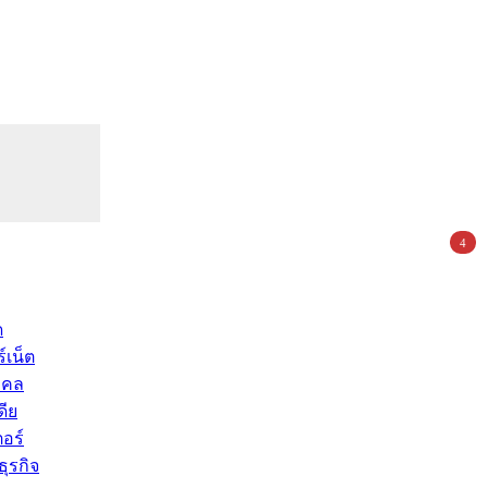
4
ด
์เน็ต
คคล
ดีย
อร์
ุรกิจ