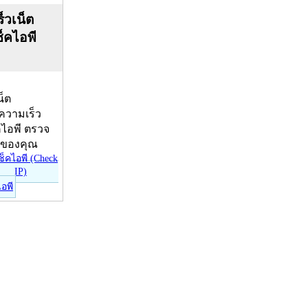
็วเน็ต
ช็คไอพี
น็ต
บความเร็ว
คไอพี ตรวจ
ีของคุณ
ไอพี