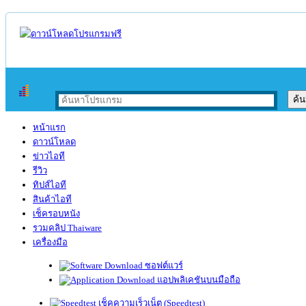
หน้าแรก
ดาวน์โหลด
ข่าวไอที
รีวิว
ทิปส์ไอที
สินค้าไอที
เช็ครอบหนัง
รวมคลิป Thaiware
เครื่องมือ
ซอฟต์แวร์
แอปพลิเคชันบนมือถือ
เช็คความเร็วเน็ต (Speedtest)