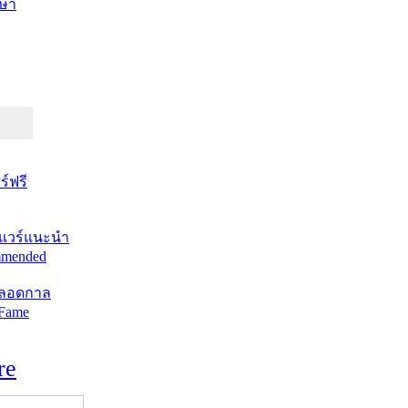
ษา
์ฟรี
แวร์แนะนำ
mended
ตลอดกาล
 Fame
re