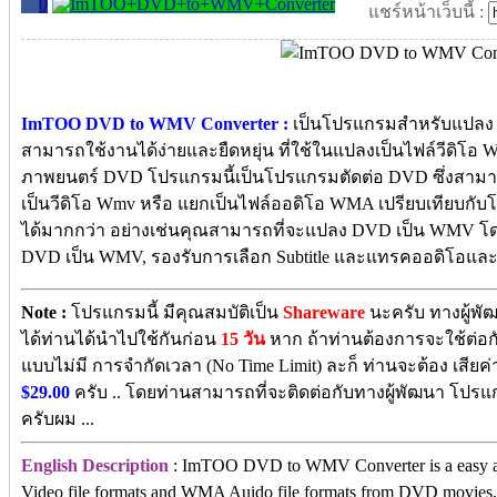
0
แชร์หน้าเว็บนี้ :
ImTOO DVD to WMV Converter :
เป็นโปรแกรมสำหรับแปลง DV
สามารถใช้งานได้ง่ายและยืดหยุ่น ที่ใช้ในแปลงเป็นไฟล์วีดิ
ภาพยนตร์ DVD โปรแกรมนี้เป็นโปรแกรมตัดต่อ DVD ซึ่งสามา
เป็นวีดิโอ Wmv หรือ แยกเป็นไฟล์ออดิโอ WMA เปรียบเทียบกับ
ได้มากกว่า อย่างเช่นคุณสามารถที่จะแปลง DVD เป็น WMV โ
DVD เป็น WMV, รองรับการเลือก Subtitle และแทรคออดิโอและอื่
Note :
โปรแกรมนี้ มีคุณสมบัติเป็น
Shareware
นะครับ ทางผู้พั
ได้ท่านได้นำไปใช้กันก่อน
15 วัน
หาก ถ้าท่านต้องการจะใช้ต่อกัน
แบบไม่มี การจำกัดเวลา (No Time Limit) ละก็ ท่านจะต้อง เสียค่
$29.00
ครับ .. โดยท่านสามารถที่จะติดต่อกับทางผู้พัฒนา โปรแ
ครับผม ...
English Description
: ImTOO DVD to WMV Converter is a easy an
Video file formats and WMA Auido file formats from DVD movi