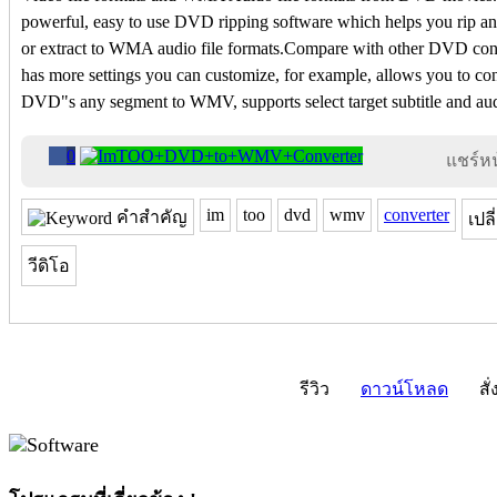
powerful, easy to use DVD ripping software which helps you rip 
or extract to WMA audio file formats.Compare with other DVD 
has more settings you can customize, for example, allows you to c
DVD"s any segment to WMV, supports select target subtitle and aud
0
แชร์หน้
im
too
dvd
wmv
converter
คำสำคัญ
เปลี
วีดิโอ
รีวิว
ดาวน์โหลด
สั่