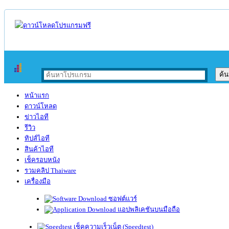
หน้าแรก
ดาวน์โหลด
ข่าวไอที
รีวิว
ทิปส์ไอที
สินค้าไอที
เช็ครอบหนัง
รวมคลิป Thaiware
เครื่องมือ
ซอฟต์แวร์
แอปพลิเคชันบนมือถือ
เช็คความเร็วเน็ต (Speedtest)