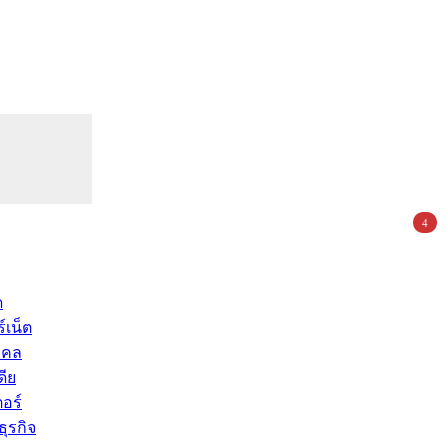
4
ด
์เน็ต
คคล
ดีย
อร์
ุรกิจ