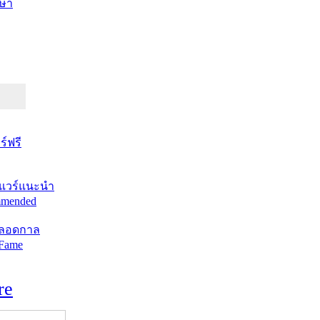
ษา
์ฟรี
แวร์แนะนำ
mended
ตลอดกาล
 Fame
re