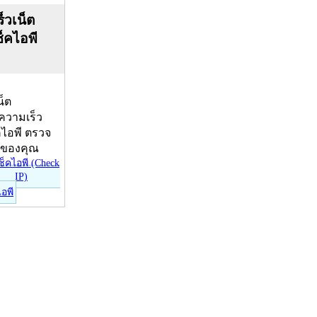
็วเน็ต
ช็คไอพี
น็ต
บความเร็ว
คไอพี ตรวจ
ีของคุณ
ไอพี