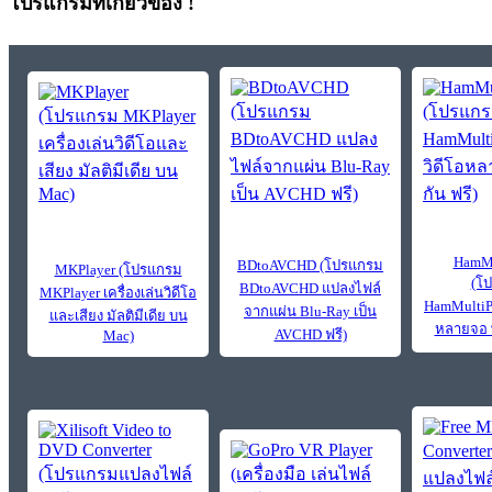
โปรแกรมที่เกี่ยวข้อง !
HamMu
BDtoAVCHD (โปรแกรม
MKPlayer (โปรแกรม
(โ
BDtoAVCHD แปลงไฟล์
MKPlayer เครื่องเล่นวิดีโอ
HamMultiPl
จากแผ่น Blu-Ray เป็น
และเสียง มัลติมีเดีย บน
หลายจอ พ
AVCHD ฟรี)
Mac)