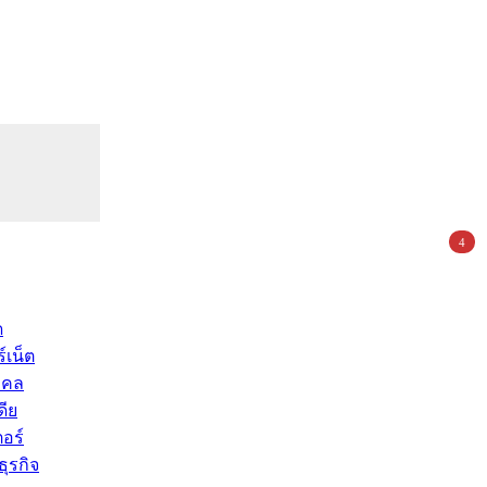
4
ด
์เน็ต
คคล
ดีย
อร์
ุรกิจ