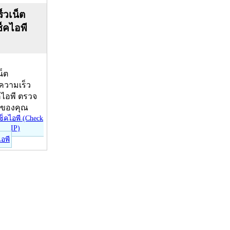
็วเน็ต
ช็คไอพี
น็ต
บความเร็ว
คไอพี ตรวจ
ีของคุณ
ไอพี