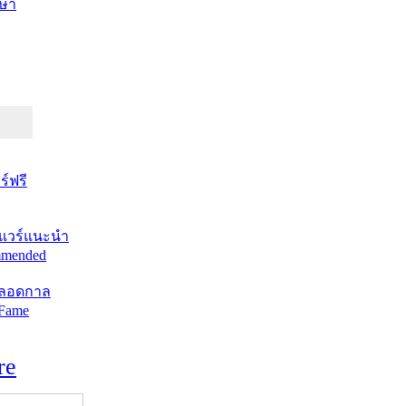
ษา
์ฟรี
แวร์แนะนำ
mended
ตลอดกาล
 Fame
re