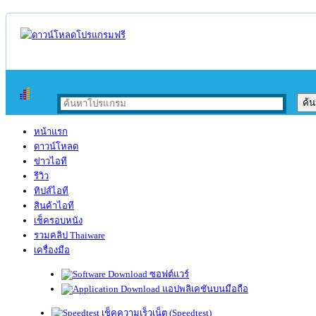
หน้าแรก
ดาวน์โหลด
ข่าวไอที
รีวิว
ทิปส์ไอที
สินค้าไอที
เช็ครอบหนัง
รวมคลิป Thaiware
เครื่องมือ
ซอฟต์แวร์
แอปพลิเคชันบนมือถือ
เช็คความเร็วเน็ต (Speedtest)