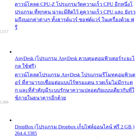
ดาวน์โหลด CPU-Z โปรแกรมวัดความเร็ว CPU อีกหนึ่งโ
ปรแกรม ที่ทุกคน น่าจะมีติดไว้ ดูความเร็ว CPU และ ยังรว
มถึงบอกค่าต่างๆ ทั้งฮารด์แวร์ ซอฟต์แวร์ ในเครื่องด้วย ฟ
รี
1,517
AnyDesk (โปรแกรม AnyDesk ควบคุมคอมพิวเตอร์ระยะไ
กล ใช้ฟรี)
ดาวน์โหลดโปรแกรม AnyDesk โปรแกรมรีโมทคอมพิวเต
อร์ ที่สามารถเชื่อมต่อแบบไร้พรมแดน รวดเร็มไม่มีกระตุ
ก และที่สำคัญมีระบบรักษาความปลอดภัยแบบเดียวกับที่ใ
ช้ภายในธนาคารอีกด้วย
6,366
DropBox (โปรแกรม Dropbox เก็บไฟล์ออนไลน์ ฟรี 2 GB )
264.4.3385