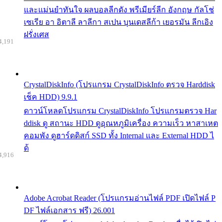
และแม่นยำทันใจ ผลบอลลีกดัง พรีเมียร์ลีก อังกฤษ กัลโช่
เซเรีย อา อิตาลี ลาลีกา สเปน บุนเดสลีก้า เยอรมัน ลีกเอิง
ฝรั่งเศส
4,191
CrystalDiskInfo (โปรแกรม CrystalDiskInfo ตรวจ Harddisk
เช็ค HDD) 9.9.1
ดาวน์โหลดโปรแกรม CrystalDiskInfo โปรแกรมตรวจ Har
ddisk ดู สถานะ HDD ดูอุณหภูมิเครื่อง ความเร็ว หาสาเหต
คอมพัง ดูฮาร์ดดิสก์ SSD ทั้ง Internal และ External HDD ไ
ด้
4,916
Adobe Acrobat Reader (โปรแกรมอ่านไฟล์ PDF เปิดไฟล์ P
DF ไฟล์เอกสาร ฟรี) 26.001