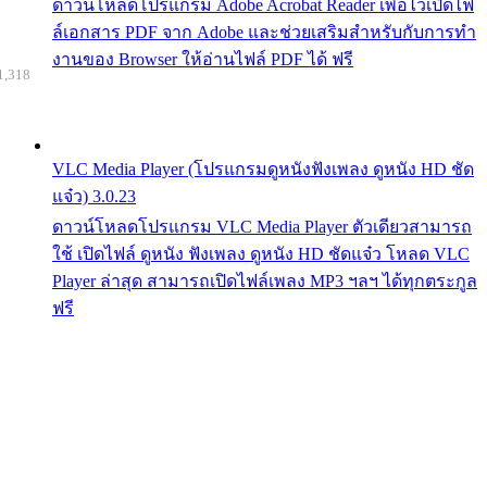
ดาวน์โหลดโปรแกรม Adobe Acrobat Reader เพื่อไว้เปิดไฟ
ล์เอกสาร PDF จาก Adobe และช่วยเสริมสำหรับกับการทำ
งานของ Browser ให้อ่านไฟล์ PDF ได้ ฟรี
1,318
VLC Media Player (โปรแกรมดูหนังฟังเพลง ดูหนัง HD ชัด
แจ๋ว) 3.0.23
ดาวน์โหลดโปรแกรม VLC Media Player ตัวเดียวสามารถ
ใช้ เปิดไฟล์ ดูหนัง ฟังเพลง ดูหนัง HD ชัดแจ๋ว โหลด VLC
Player ล่าสุด สามารถเปิดไฟล์เพลง MP3 ฯลฯ ได้ทุกตระกูล
ฟรี