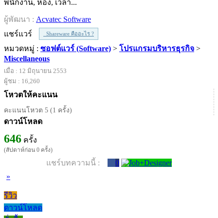
พนักงาน, ห้อง, เวลา...
ผู้พัฒนา :
Acvatec Software
แชร์แวร์
Shareware คืออะไร ?
หมวดหมู่ :
ซอฟต์แวร์ (Software)
>
โปรแกรมบริหารธุรกิจ
>
Miscellaneous
เมื่อ : 12 มิถุนายน 2553
ผู้ชม : 16,260
โหวตให้คะแนน
คะแนนโหวต 5 (1 ครั้ง)
ดาวน์โหลด
646
ครั้ง
(สัปดาห์ก่อน 0 ครั้ง)
แชร์บทความนี้ :
0
»
รีวิว
ดาวน์โหลด