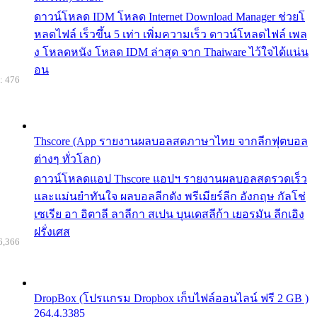
ดาวน์โหลด IDM โหลด Internet Download Manager ช่วยโ
หลดไฟล์ เร็วขึ้น 5 เท่า เพิ่มความเร็ว ดาวน์โหลดไฟล์ เพล
ง โหลดหนัง โหลด IDM ล่าสุด จาก Thaiware ไว้ใจได้แน่น
อน
: 476
Thscore (App รายงานผลบอลสดภาษาไทย จากลีกฟุตบอล
ต่างๆ ทั่วโลก)
ดาวน์โหลดแอป Thscore แอปฯ รายงานผลบอลสดรวดเร็ว
และแม่นยำทันใจ ผลบอลลีกดัง พรีเมียร์ลีก อังกฤษ กัลโช่
เซเรีย อา อิตาลี ลาลีกา สเปน บุนเดสลีก้า เยอรมัน ลีกเอิง
ฝรั่งเศส
6,366
DropBox (โปรแกรม Dropbox เก็บไฟล์ออนไลน์ ฟรี 2 GB )
264.4.3385