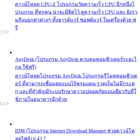
ดาวน์โหลด CPU-Z โปรแกรมวัดความเร็ว CPU อีกหนึ่งโ
ปรแกรม ที่ทุกคน น่าจะมีติดไว้ ดูความเร็ว CPU และ ยังรว
มถึงบอกค่าต่างๆ ทั้งฮารด์แวร์ ซอฟต์แวร์ ในเครื่องด้วย ฟ
รี
2,250
AnyDesk (โปรแกรม AnyDesk ควบคุมคอมพิวเตอร์ระยะไ
กล ใช้ฟรี)
ดาวน์โหลดโปรแกรม AnyDesk โปรแกรมรีโมทคอมพิวเต
อร์ ที่สามารถเชื่อมต่อแบบไร้พรมแดน รวดเร็มไม่มีกระตุ
ก และที่สำคัญมีระบบรักษาความปลอดภัยแบบเดียวกับที่ใ
ช้ภายในธนาคารอีกด้วย
4,235
IDM (โปรแกรม Internet Download Manager ช่วยดาวน์โห
ลดไฟล์) 6.43.7