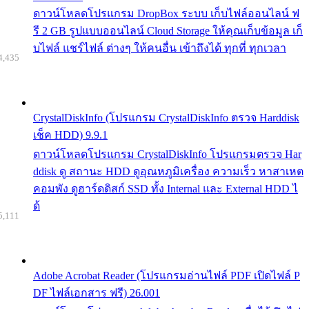
ดาวน์โหลดโปรแกรม DropBox ระบบ เก็บไฟล์ออนไลน์ ฟ
รี 2 GB รูปแบบออนไลน์ Cloud Storage ให้คุณเก็บข้อมูล เก็
บไฟล์ แชร์ไฟล์ ต่างๆ ให้คนอื่น เข้าถึงได้ ทุกที่ ทุกเวลา
4,435
CrystalDiskInfo (โปรแกรม CrystalDiskInfo ตรวจ Harddisk
เช็ค HDD) 9.9.1
ดาวน์โหลดโปรแกรม CrystalDiskInfo โปรแกรมตรวจ Har
ddisk ดู สถานะ HDD ดูอุณหภูมิเครื่อง ความเร็ว หาสาเหต
คอมพัง ดูฮาร์ดดิสก์ SSD ทั้ง Internal และ External HDD ไ
ด้
5,111
Adobe Acrobat Reader (โปรแกรมอ่านไฟล์ PDF เปิดไฟล์ P
DF ไฟล์เอกสาร ฟรี) 26.001