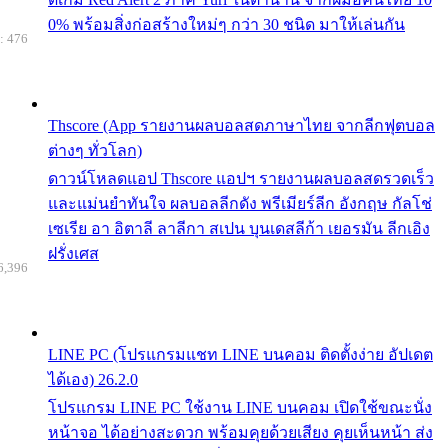
0% พร้อมสิ่งก่อสร้างใหม่ๆ กว่า 30 ชนิด มาให้เล่นกัน
: 476
Thscore (App รายงานผลบอลสดภาษาไทย จากลีกฟุตบอล
ต่างๆ ทั่วโลก)
ดาวน์โหลดแอป Thscore แอปฯ รายงานผลบอลสดรวดเร็ว
และแม่นยำทันใจ ผลบอลลีกดัง พรีเมียร์ลีก อังกฤษ กัลโช่
เซเรีย อา อิตาลี ลาลีกา สเปน บุนเดสลีก้า เยอรมัน ลีกเอิง
ฝรั่งเศส
6,396
LINE PC (โปรแกรมแชท LINE บนคอม ติดตั้งง่าย อัปเดต
ได้เอง) 26.2.0
โปรแกรม LINE PC ใช้งาน LINE บนคอม เปิดใช้ขณะนั่ง
หน้าจอ ได้อย่างสะดวก พร้อมคุยด้วยเสียง คุยเห็นหน้า ส่ง