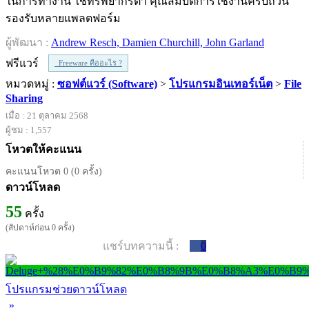
ในการทำงาน ใช้ทรัพยากรต่ำ คุณสมบัติการใช้งานครบถ้วน
รองรับหลายแพลตฟอร์ม
ผู้พัฒนา :
Andrew Resch, Damien Churchill, John Garland
ฟรีแวร์
Freeware คืออะไร ?
หมวดหมู่ :
ซอฟต์แวร์ (Software)
>
โปรแกรมอินเทอร์เน็ต
>
File
Sharing
เมื่อ : 21 ตุลาคม 2568
ผู้ชม : 1,557
โหวตให้คะแนน
คะแนนโหวต 0 (0 ครั้ง)
ดาวน์โหลด
55
ครั้ง
(สัปดาห์ก่อน 0 ครั้ง)
แชร์บทความนี้ :
0
โปรแกรมช่วยดาวน์โหลด
»