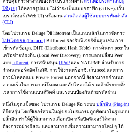
ควบคุมการทำงานของตัวโปรแกรมผ่าน
ส่วนต่อประสานกับผู้
ใช้ (UI)
ได้หลายรูปแบบ ไม่ว่าจะเป็นแบบกราฟิก (GTK+), เว็บ
เบราว์เซอร์ (Web UI) หรือผ่าน
ส่วนติดต่อผู้ใช้แบบบรรทัดคำสั่ง
(CLI)
โดยโปรแกรม Deluge ใช้ libtorrent เป็นแกนหลักในการจัดการ
โปรโตคอล (Protocol)
BitTorrent รองรับฟีเจอร์ขั้นสูง เช่น การ
เข้ารหัสข้อมูล, DHT (Distributed Hash Table), การค้นหา peer ใน
เครือข่ายท้องถิ่น (Local Peer Discovery), การแลกเปลี่ยน Peer
แบบ
uTorrent
, การสนับสนุน
UPnP
และ NAT-PMP สำหรับการ
กำหนดพอร์ตอัตโนมัติ, การใช้งานพร็อกซี, เว็บ seed และการ
ดาวน์โหลดแบบ Private Torrent นอกจากนี้ ยังสามารถกำหนด
ความเร็วในการดาวน์โหลด และอัปโหลดได้ รวมถึงมีระบบตั้ง
เวลาการใช้งานแบนด์วิดท์ และระบบป้องกันด้วยรหัสผ่าน
หนึ่งในจุดแข็งของ โปรแกรม Deluge คือ ระบบ
ปลั๊กอิน (Plug-in)
ที่ยืดหยุ่น โดยฟีเจอร์ส่วนใหญ่ของโปรแกรมถูกพัฒนาในรูปแบบ
ปลั๊กอิน ทำให้ผู้ใช้สามารถเลือกเปิด หรือปิดฟีเจอร์ได้ตาม
ต้องการอย่างอิสระ และสามารถเพิ่มความสามารถใหม่ ๆ ได้