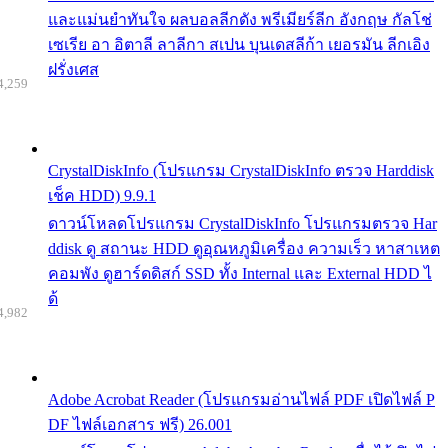
และแม่นยำทันใจ ผลบอลลีกดัง พรีเมียร์ลีก อังกฤษ กัลโช่
เซเรีย อา อิตาลี ลาลีกา สเปน บุนเดสลีก้า เยอรมัน ลีกเอิง
ฝรั่งเศส
4,259
CrystalDiskInfo (โปรแกรม CrystalDiskInfo ตรวจ Harddisk
เช็ค HDD) 9.9.1
ดาวน์โหลดโปรแกรม CrystalDiskInfo โปรแกรมตรวจ Har
ddisk ดู สถานะ HDD ดูอุณหภูมิเครื่อง ความเร็ว หาสาเหต
คอมพัง ดูฮาร์ดดิสก์ SSD ทั้ง Internal และ External HDD ไ
ด้
4,982
Adobe Acrobat Reader (โปรแกรมอ่านไฟล์ PDF เปิดไฟล์ P
DF ไฟล์เอกสาร ฟรี) 26.001