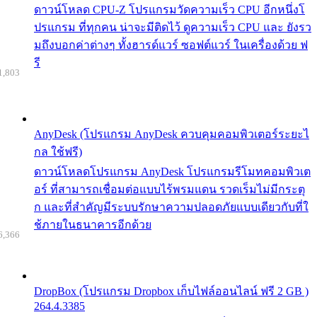
ดาวน์โหลด CPU-Z โปรแกรมวัดความเร็ว CPU อีกหนึ่งโ
ปรแกรม ที่ทุกคน น่าจะมีติดไว้ ดูความเร็ว CPU และ ยังรว
มถึงบอกค่าต่างๆ ทั้งฮารด์แวร์ ซอฟต์แวร์ ในเครื่องด้วย ฟ
รี
1,803
AnyDesk (โปรแกรม AnyDesk ควบคุมคอมพิวเตอร์ระยะไ
กล ใช้ฟรี)
ดาวน์โหลดโปรแกรม AnyDesk โปรแกรมรีโมทคอมพิวเต
อร์ ที่สามารถเชื่อมต่อแบบไร้พรมแดน รวดเร็มไม่มีกระตุ
ก และที่สำคัญมีระบบรักษาความปลอดภัยแบบเดียวกับที่ใ
ช้ภายในธนาคารอีกด้วย
6,366
DropBox (โปรแกรม Dropbox เก็บไฟล์ออนไลน์ ฟรี 2 GB )
264.4.3385