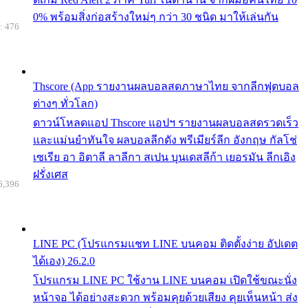
0% พร้อมสิ่งก่อสร้างใหม่ๆ กว่า 30 ชนิด มาให้เล่นกัน
: 476
Thscore (App รายงานผลบอลสดภาษาไทย จากลีกฟุตบอล
ต่างๆ ทั่วโลก)
ดาวน์โหลดแอป Thscore แอปฯ รายงานผลบอลสดรวดเร็ว
และแม่นยำทันใจ ผลบอลลีกดัง พรีเมียร์ลีก อังกฤษ กัลโช่
เซเรีย อา อิตาลี ลาลีกา สเปน บุนเดสลีก้า เยอรมัน ลีกเอิง
ฝรั่งเศส
6,396
LINE PC (โปรแกรมแชท LINE บนคอม ติดตั้งง่าย อัปเดต
ได้เอง) 26.2.0
โปรแกรม LINE PC ใช้งาน LINE บนคอม เปิดใช้ขณะนั่ง
หน้าจอ ได้อย่างสะดวก พร้อมคุยด้วยเสียง คุยเห็นหน้า ส่ง