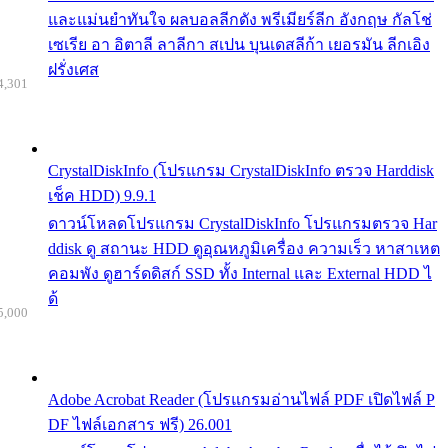
และแม่นยำทันใจ ผลบอลลีกดัง พรีเมียร์ลีก อังกฤษ กัลโช่
เซเรีย อา อิตาลี ลาลีกา สเปน บุนเดสลีก้า เยอรมัน ลีกเอิง
ฝรั่งเศส
4,301
CrystalDiskInfo (โปรแกรม CrystalDiskInfo ตรวจ Harddisk
เช็ค HDD) 9.9.1
ดาวน์โหลดโปรแกรม CrystalDiskInfo โปรแกรมตรวจ Har
ddisk ดู สถานะ HDD ดูอุณหภูมิเครื่อง ความเร็ว หาสาเหต
คอมพัง ดูฮาร์ดดิสก์ SSD ทั้ง Internal และ External HDD ไ
ด้
5,000
Adobe Acrobat Reader (โปรแกรมอ่านไฟล์ PDF เปิดไฟล์ P
DF ไฟล์เอกสาร ฟรี) 26.001