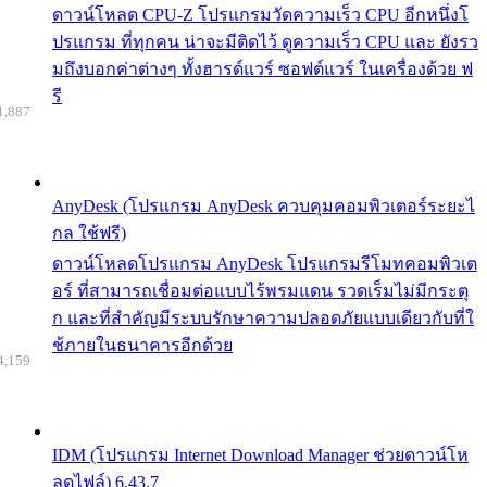
ดาวน์โหลด CPU-Z โปรแกรมวัดความเร็ว CPU อีกหนึ่งโ
ปรแกรม ที่ทุกคน น่าจะมีติดไว้ ดูความเร็ว CPU และ ยังรว
มถึงบอกค่าต่างๆ ทั้งฮารด์แวร์ ซอฟต์แวร์ ในเครื่องด้วย ฟ
รี
1,887
AnyDesk (โปรแกรม AnyDesk ควบคุมคอมพิวเตอร์ระยะไ
กล ใช้ฟรี)
ดาวน์โหลดโปรแกรม AnyDesk โปรแกรมรีโมทคอมพิวเต
อร์ ที่สามารถเชื่อมต่อแบบไร้พรมแดน รวดเร็มไม่มีกระตุ
ก และที่สำคัญมีระบบรักษาความปลอดภัยแบบเดียวกับที่ใ
ช้ภายในธนาคารอีกด้วย
4,159
IDM (โปรแกรม Internet Download Manager ช่วยดาวน์โห
ลดไฟล์) 6.43.7