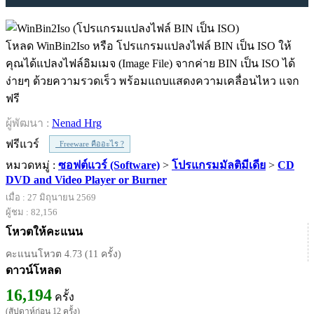
โหลด WinBin2Iso หรือ โปรแกรมแปลงไฟล์ BIN เป็น ISO ให้
คุณได้แปลงไฟล์อิมเมจ (Image File) จากค่าย BIN เป็น ISO ได้
ง่ายๆ ด้วยความรวดเร็ว พร้อมแถบแสดงความเคลื่อนไหว แจก
ฟรี
ผู้พัฒนา :
Nenad Hrg
ฟรีแวร์
Freeware คืออะไร ?
หมวดหมู่ :
ซอฟต์แวร์ (Software)
>
โปรแกรมมัลติมีเดีย
>
CD
DVD and Video Player or Burner
เมื่อ : 27 มิถุนายน 2569
ผู้ชม : 82,156
โหวตให้คะแนน
คะแนนโหวต 4.73 (11 ครั้ง)
ดาวน์โหลด
16,194
ครั้ง
(สัปดาห์ก่อน 12 ครั้ง)