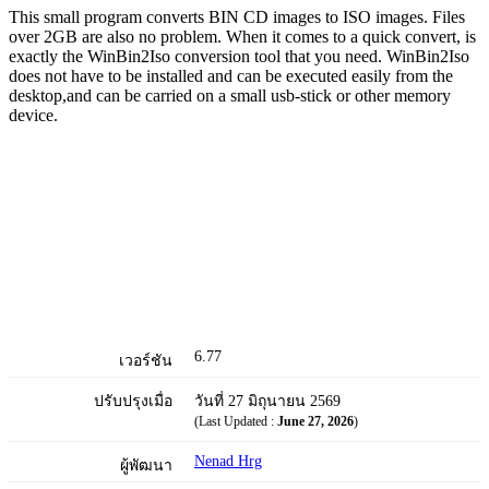
This small program converts BIN CD images to ISO images. Files
over 2GB are also no problem. When it comes to a quick convert, is
exactly the WinBin2Iso conversion tool that you need. WinBin2Iso
does not have to be installed and can be executed easily from the
desktop,and can be carried on a small usb-stick or other memory
device.
6.77
เวอร์ชัน
ปรับปรุงเมื่อ
วันที่ 27 มิถุนายน 2569
(Last Updated :
June 27, 2026
)
Nenad Hrg
ผู้พัฒนา