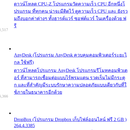
ดาวน์โหลด CPU-Z โปรแกรมวัดความเร็ว CPU อีกหนึ่งโ
ปรแกรม ที่ทุกคน น่าจะมีติดไว้ ดูความเร็ว CPU และ ยังรว
มถึงบอกค่าต่างๆ ทั้งฮารด์แวร์ ซอฟต์แวร์ ในเครื่องด้วย ฟ
รี
1,517
AnyDesk (โปรแกรม AnyDesk ควบคุมคอมพิวเตอร์ระยะไ
กล ใช้ฟรี)
ดาวน์โหลดโปรแกรม AnyDesk โปรแกรมรีโมทคอมพิวเต
อร์ ที่สามารถเชื่อมต่อแบบไร้พรมแดน รวดเร็มไม่มีกระตุ
ก และที่สำคัญมีระบบรักษาความปลอดภัยแบบเดียวกับที่ใ
ช้ภายในธนาคารอีกด้วย
6,366
DropBox (โปรแกรม Dropbox เก็บไฟล์ออนไลน์ ฟรี 2 GB )
264.4.3385