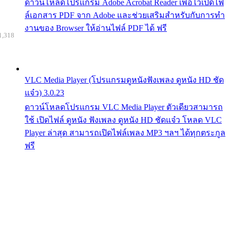
ดาวน์โหลดโปรแกรม Adobe Acrobat Reader เพื่อไว้เปิดไฟ
ล์เอกสาร PDF จาก Adobe และช่วยเสริมสำหรับกับการทำ
งานของ Browser ให้อ่านไฟล์ PDF ได้ ฟรี
1,318
VLC Media Player (โปรแกรมดูหนังฟังเพลง ดูหนัง HD ชัด
แจ๋ว) 3.0.23
ดาวน์โหลดโปรแกรม VLC Media Player ตัวเดียวสามารถ
ใช้ เปิดไฟล์ ดูหนัง ฟังเพลง ดูหนัง HD ชัดแจ๋ว โหลด VLC
Player ล่าสุด สามารถเปิดไฟล์เพลง MP3 ฯลฯ ได้ทุกตระกูล
ฟรี