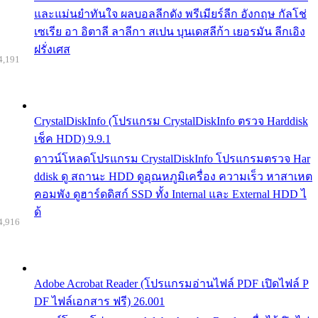
และแม่นยำทันใจ ผลบอลลีกดัง พรีเมียร์ลีก อังกฤษ กัลโช่
เซเรีย อา อิตาลี ลาลีกา สเปน บุนเดสลีก้า เยอรมัน ลีกเอิง
ฝรั่งเศส
4,191
CrystalDiskInfo (โปรแกรม CrystalDiskInfo ตรวจ Harddisk
เช็ค HDD) 9.9.1
ดาวน์โหลดโปรแกรม CrystalDiskInfo โปรแกรมตรวจ Har
ddisk ดู สถานะ HDD ดูอุณหภูมิเครื่อง ความเร็ว หาสาเหต
คอมพัง ดูฮาร์ดดิสก์ SSD ทั้ง Internal และ External HDD ไ
ด้
4,916
Adobe Acrobat Reader (โปรแกรมอ่านไฟล์ PDF เปิดไฟล์ P
DF ไฟล์เอกสาร ฟรี) 26.001