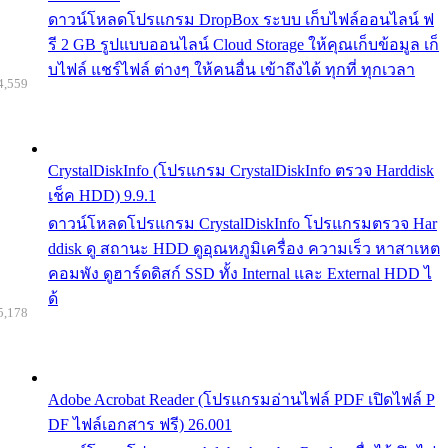
ดาวน์โหลดโปรแกรม DropBox ระบบ เก็บไฟล์ออนไลน์ ฟ
รี 2 GB รูปแบบออนไลน์ Cloud Storage ให้คุณเก็บข้อมูล เก็
บไฟล์ แชร์ไฟล์ ต่างๆ ให้คนอื่น เข้าถึงได้ ทุกที่ ทุกเวลา
4,559
CrystalDiskInfo (โปรแกรม CrystalDiskInfo ตรวจ Harddisk
เช็ค HDD) 9.9.1
ดาวน์โหลดโปรแกรม CrystalDiskInfo โปรแกรมตรวจ Har
ddisk ดู สถานะ HDD ดูอุณหภูมิเครื่อง ความเร็ว หาสาเหต
คอมพัง ดูฮาร์ดดิสก์ SSD ทั้ง Internal และ External HDD ไ
ด้
5,178
Adobe Acrobat Reader (โปรแกรมอ่านไฟล์ PDF เปิดไฟล์ P
DF ไฟล์เอกสาร ฟรี) 26.001