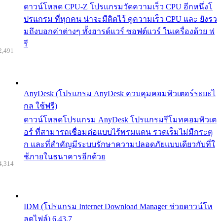
ดาวน์โหลด CPU-Z โปรแกรมวัดความเร็ว CPU อีกหนึ่งโ
ปรแกรม ที่ทุกคน น่าจะมีติดไว้ ดูความเร็ว CPU และ ยังรว
มถึงบอกค่าต่างๆ ทั้งฮารด์แวร์ ซอฟต์แวร์ ในเครื่องด้วย ฟ
รี
2,491
AnyDesk (โปรแกรม AnyDesk ควบคุมคอมพิวเตอร์ระยะไ
กล ใช้ฟรี)
ดาวน์โหลดโปรแกรม AnyDesk โปรแกรมรีโมทคอมพิวเต
อร์ ที่สามารถเชื่อมต่อแบบไร้พรมแดน รวดเร็มไม่มีกระตุ
ก และที่สำคัญมีระบบรักษาความปลอดภัยแบบเดียวกับที่ใ
ช้ภายในธนาคารอีกด้วย
4,314
IDM (โปรแกรม Internet Download Manager ช่วยดาวน์โห
ลดไฟล์) 6.43.7