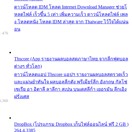
ดาวน์โหลด IDM โหลด Internet Download Manager ช่วยโ
หลดไฟล์ เร็วขึ้น 5 เท่า เพิ่มความเร็ว ดาวน์โหลดไฟล์ เพล
ง โหลดหนัง โหลด IDM ล่าสุด จาก Thaiware ไว้ใจได้แน่น
อน
: 476
Thscore (App รายงานผลบอลสดภาษาไทย จากลีกฟุตบอล
ต่างๆ ทั่วโลก)
ดาวน์โหลดแอป Thscore แอปฯ รายงานผลบอลสดรวดเร็ว
และแม่นยำทันใจ ผลบอลลีกดัง พรีเมียร์ลีก อังกฤษ กัลโช่
เซเรีย อา อิตาลี ลาลีกา สเปน บุนเดสลีก้า เยอรมัน ลีกเอิง
ฝรั่งเศส
6,366
DropBox (โปรแกรม Dropbox เก็บไฟล์ออนไลน์ ฟรี 2 GB )
264.4.3385