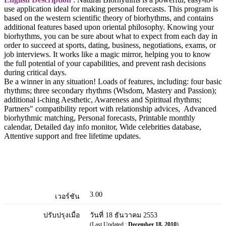
use application ideal for making personal forecasts. This program is
based on the western scientific theory of biorhythms, and contains
additional features based upon oriental philosophy. Knowing your
biorhythms, you can be sure about what to expect from each day in
order to succeed at sports, dating, business, negotiations, exams, or
job interviews. It works like a magic mirror, helping you to know
the full potential of your capabilities, and prevent rash decisions
during critical days.
Be a winner in any situation! Loads of features, including: four basic
rhythms; three secondary rhythms (Wisdom, Mastery and Passion);
additional i-ching Aesthetic, Awareness and Spiritual rhythms;
Partners" compatibility report with relationship advices, Advanced
biorhythmic matching, Personal forecasts, Printable monthly
calendar, Detailed day info monitor, Wide celebrities database,
Attentive support and free lifetime updates.
3.00
เวอร์ชัน
ปรับปรุงเมื่อ
วันที่ 18 ธันวาคม 2553
(Last Updated :
December 18, 2010
)