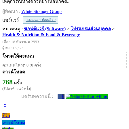
เหตุการณ์ทางชีววิทยาในอนาคต...
ผู้พัฒนา :
White Stranger Group
แชร์แวร์
Shareware คืออะไร ?
หมวดหมู่ :
ซอฟต์แวร์ (Software)
>
โปรแกรมส่วนบุคคล
>
Health & Nutrition & Food & Beverage
เมื่อ : 18 ธันวาคม 2553
ผู้ชม : 16,525
โหวตให้คะแนน
คะแนนโหวต 0 (0 ครั้ง)
ดาวน์โหลด
768
ครั้ง
(สัปดาห์ก่อน 0 ครั้ง)
แชร์บทความนี้ :
0
»
รีวิว
ดาวน์โหลด