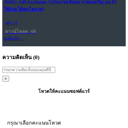
JOJO+ Gift Exchange (โปรแกรมจับฉลากของขวัญ บน PC
ใช้ง่าย ได้ทุกโอกาส)
ฟรีแวร์
ดาวน์โหลด : 68
ดูเพิ่มอีก...
ความคิดเห็น (
0
)
×
โหวตให้คะแนนซอฟต์แวร์
กรุณาเลือกคะแนนโหวต