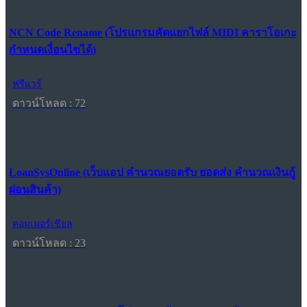
NCN Code Rename (โปรแกรมคัดแยกไฟล์ MIDI คาราโอเกะ
กำหนดเงื่อนไขได้)
ฟรีแวร์
ดาวน์โหลด : 72
LoanSysOnline (เว็บแอป คำนวณยอดรับ ยอดส่ง คำนวณเงินกู้
ผ่อนสินค้า)
คอมเมอร์เชียล
ดาวน์โหลด : 23