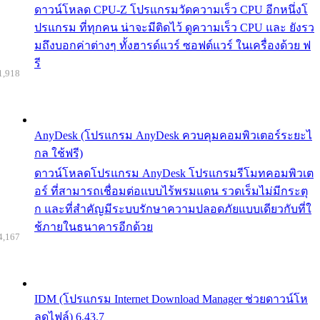
ดาวน์โหลด CPU-Z โปรแกรมวัดความเร็ว CPU อีกหนึ่งโ
ปรแกรม ที่ทุกคน น่าจะมีติดไว้ ดูความเร็ว CPU และ ยังรว
มถึงบอกค่าต่างๆ ทั้งฮารด์แวร์ ซอฟต์แวร์ ในเครื่องด้วย ฟ
รี
1,918
AnyDesk (โปรแกรม AnyDesk ควบคุมคอมพิวเตอร์ระยะไ
กล ใช้ฟรี)
ดาวน์โหลดโปรแกรม AnyDesk โปรแกรมรีโมทคอมพิวเต
อร์ ที่สามารถเชื่อมต่อแบบไร้พรมแดน รวดเร็มไม่มีกระตุ
ก และที่สำคัญมีระบบรักษาความปลอดภัยแบบเดียวกับที่ใ
ช้ภายในธนาคารอีกด้วย
4,167
IDM (โปรแกรม Internet Download Manager ช่วยดาวน์โห
ลดไฟล์) 6.43.7