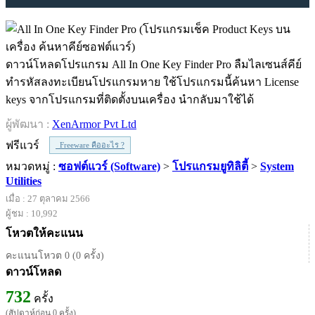
ดาวน์โหลดโปรแกรม All In One Key Finder Pro ลืมไลเซนส์คีย์
ทำรหัสลงทะเบียนโปรแกรมหาย ใช้โปรแกรมนี้ค้นหา License
keys จากโปรแกรมที่ติดตั้งบนเครื่อง นำกลับมาใช้ได้
ผู้พัฒนา :
XenArmor Pvt Ltd
ฟรีแวร์
Freeware คืออะไร ?
หมวดหมู่ :
ซอฟต์แวร์ (Software)
>
โปรแกรมยูทิลิตี้
>
System
Utilities
เมื่อ : 27 ตุลาคม 2566
ผู้ชม : 10,992
โหวตให้คะแนน
คะแนนโหวต 0 (0 ครั้ง)
ดาวน์โหลด
732
ครั้ง
(สัปดาห์ก่อน 0 ครั้ง)