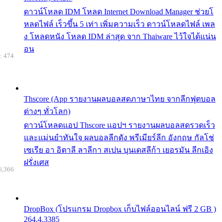
ดาวน์โหลด IDM โหลด Internet Download Manager ช่วยโ
หลดไฟล์ เร็วขึ้น 5 เท่า เพิ่มความเร็ว ดาวน์โหลดไฟล์ เพล
ง โหลดหนัง โหลด IDM ล่าสุด จาก Thaiware ไว้ใจได้แน่น
อน
: 474
Thscore (App รายงานผลบอลสดภาษาไทย จากลีกฟุตบอล
ต่างๆ ทั่วโลก)
ดาวน์โหลดแอป Thscore แอปฯ รายงานผลบอลสดรวดเร็ว
และแม่นยำทันใจ ผลบอลลีกดัง พรีเมียร์ลีก อังกฤษ กัลโช่
เซเรีย อา อิตาลี ลาลีกา สเปน บุนเดสลีก้า เยอรมัน ลีกเอิง
ฝรั่งเศส
6,366
DropBox (โปรแกรม Dropbox เก็บไฟล์ออนไลน์ ฟรี 2 GB )
264.4.3385