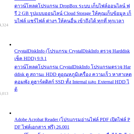
ดาวน์โหลดโปรแกรม DropBox ระบบ เก็บไฟล์ออนไลน์ ฟ
รี 2 GB รูปแบบออนไลน์ Cloud Storage ให้คุณเก็บข้อมูล เก็
บไฟล์ แชร์ไฟล์ ต่างๆ ให้คนอื่น เข้าถึงได้ ทุกที่ ทุกเวลา
4,324
CrystalDiskInfo (โปรแกรม CrystalDiskInfo ตรวจ Harddisk
เช็ค HDD) 9.9.1
ดาวน์โหลดโปรแกรม CrystalDiskInfo โปรแกรมตรวจ Har
ddisk ดู สถานะ HDD ดูอุณหภูมิเครื่อง ความเร็ว หาสาเหต
คอมพัง ดูฮาร์ดดิสก์ SSD ทั้ง Internal และ External HDD ไ
ด้
5,013
Adobe Acrobat Reader (โปรแกรมอ่านไฟล์ PDF เปิดไฟล์ P
DF ไฟล์เอกสาร ฟรี) 26.001