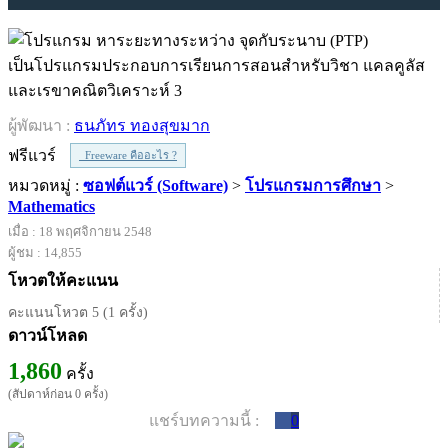
เป็นโปรแกรมประกอบการเรียนการสอนสำหรับวิชา แคลคูลัส
และเรขาคณิตวิเคราะห์ 3
ผู้พัฒนา :
ธนภัทร ทองสุขมาก
ฟรีแวร์
Freeware คืออะไร ?
หมวดหมู่ :
ซอฟต์แวร์ (Software)
>
โปรแกรมการศึกษา
>
Mathematics
เมื่อ : 18 พฤศจิกายน 2548
ผู้ชม : 14,855
โหวตให้คะแนน
คะแนนโหวต 5 (1 ครั้ง)
ดาวน์โหลด
1,860
ครั้ง
(สัปดาห์ก่อน 0 ครั้ง)
แชร์บทความนี้ :
0