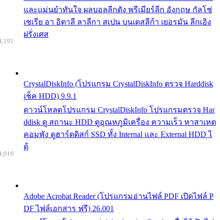
และแม่นยำทันใจ ผลบอลลีกดัง พรีเมียร์ลีก อังกฤษ กัลโช่
เซเรีย อา อิตาลี ลาลีกา สเปน บุนเดสลีก้า เยอรมัน ลีกเอิง
ฝรั่งเศส
4,191
CrystalDiskInfo (โปรแกรม CrystalDiskInfo ตรวจ Harddisk
เช็ค HDD) 9.9.1
ดาวน์โหลดโปรแกรม CrystalDiskInfo โปรแกรมตรวจ Har
ddisk ดู สถานะ HDD ดูอุณหภูมิเครื่อง ความเร็ว หาสาเหต
คอมพัง ดูฮาร์ดดิสก์ SSD ทั้ง Internal และ External HDD ไ
ด้
4,916
Adobe Acrobat Reader (โปรแกรมอ่านไฟล์ PDF เปิดไฟล์ P
DF ไฟล์เอกสาร ฟรี) 26.001