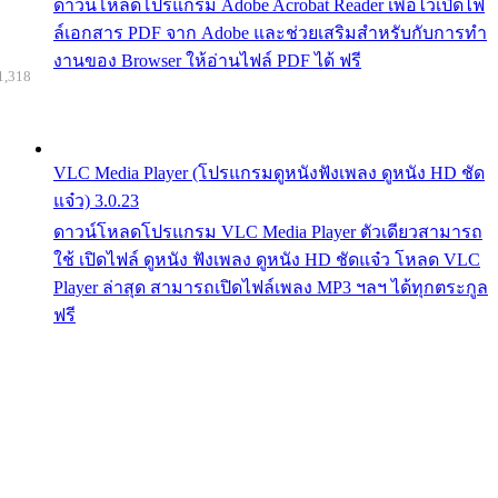
ดาวน์โหลดโปรแกรม Adobe Acrobat Reader เพื่อไว้เปิดไฟ
ล์เอกสาร PDF จาก Adobe และช่วยเสริมสำหรับกับการทำ
งานของ Browser ให้อ่านไฟล์ PDF ได้ ฟรี
1,318
VLC Media Player (โปรแกรมดูหนังฟังเพลง ดูหนัง HD ชัด
แจ๋ว) 3.0.23
ดาวน์โหลดโปรแกรม VLC Media Player ตัวเดียวสามารถ
ใช้ เปิดไฟล์ ดูหนัง ฟังเพลง ดูหนัง HD ชัดแจ๋ว โหลด VLC
Player ล่าสุด สามารถเปิดไฟล์เพลง MP3 ฯลฯ ได้ทุกตระกูล
ฟรี