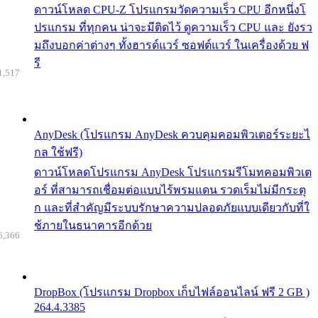
ดาวน์โหลด CPU-Z โปรแกรมวัดความเร็ว CPU อีกหนึ่งโ
ปรแกรม ที่ทุกคน น่าจะมีติดไว้ ดูความเร็ว CPU และ ยังรว
มถึงบอกค่าต่างๆ ทั้งฮารด์แวร์ ซอฟต์แวร์ ในเครื่องด้วย ฟ
รี
1,517
AnyDesk (โปรแกรม AnyDesk ควบคุมคอมพิวเตอร์ระยะไ
กล ใช้ฟรี)
ดาวน์โหลดโปรแกรม AnyDesk โปรแกรมรีโมทคอมพิวเต
อร์ ที่สามารถเชื่อมต่อแบบไร้พรมแดน รวดเร็มไม่มีกระตุ
ก และที่สำคัญมีระบบรักษาความปลอดภัยแบบเดียวกับที่ใ
ช้ภายในธนาคารอีกด้วย
6,366
DropBox (โปรแกรม Dropbox เก็บไฟล์ออนไลน์ ฟรี 2 GB )
264.4.3385