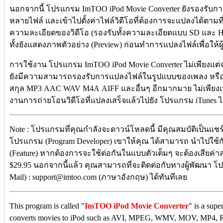
นอกจากนี้ โปรแกรม ImTOO iPod Movie Converter ยังรองรับก
หลายไฟล์ และเข้าไปตั้งค่าไฟล์วิดีโอที่ต้องการจะแปลงได้ตามที
ความละเอียดของวิดีโอ (รองรับทั้งความละเอียดแบบ SD และ HD
ทั้งยังแสดงภาพตัวอย่าง (Preview) ก่อนทำการแปลงไฟล์เพื่อให้
การใช้งาน โปรแกรม ImTOO iPod Movie Converter ไม่เพียงแต่จ
ยังมีความสามารถรองรับการแปลงไฟล์ในรูปแบบของเพลง หรือไฟล
สกุล MP3 AAC WAV M4A AIFF และอื่นๆ อีกมากมาย ไม่เพียงเท
งานการถ่ายโอนวิดีโอที่แปลงเสร็จแล้วไปยัง โปรแกรม iTunes ไ
Note : โปรแกรมที่คุณกำลังจะดาวน์โหลดนี้ มีคุณสมบัติเป็นแชร์แ
โปรแกรม (Program Developer) เขาให้คุณ ได้สามารถ นำไปใ
(Feature) หากต้องการจะใช้ต่อกันในแบบตัวเต็มๆ จะต้องเสียค่า
$29.95 นอกจากนี้แล้ว คุณสามารถที่จะติดต่อกับทางผู้พัฒนา โ
Mail) : support@imtoo.com (ภาษาอังกฤษ) ได้ทันทีเลย
This program is called "
ImTOO iPod Movie Converter
" is a supe
converts movies to iPod such as AVI, MPEG, WMV, MOV, MP4