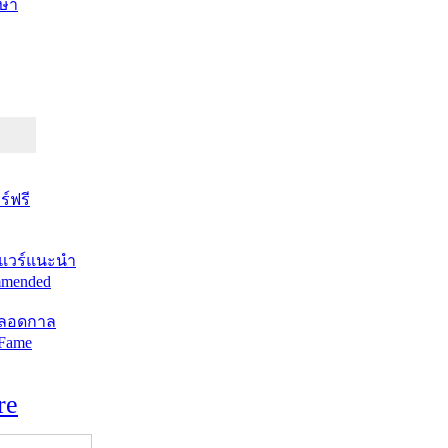
ษา
์ฟรี
แวร์แนะนำ
mended
ตลอดกาล
 Fame
re