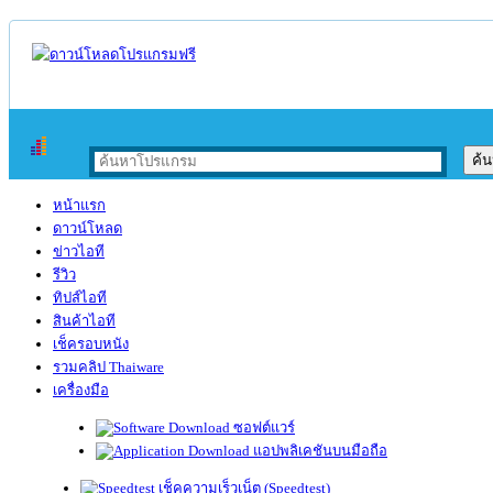
หน้าแรก
ดาวน์โหลด
ข่าวไอที
รีวิว
ทิปส์ไอที
สินค้าไอที
เช็ครอบหนัง
รวมคลิป Thaiware
เครื่องมือ
ซอฟต์แวร์
แอปพลิเคชันบนมือถือ
เช็คความเร็วเน็ต (Speedtest)