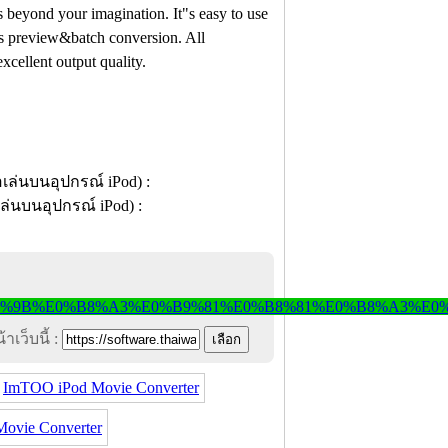
s beyond your imagination. It"s easy to use
orts preview&batch conversion. All
xcellent output quality.
าเว็บนี้ :
ImTOO iPod Movie Converter
ovie Converter