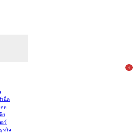
4
ด
์เน็ต
คคล
ดีย
อร์
ุรกิจ