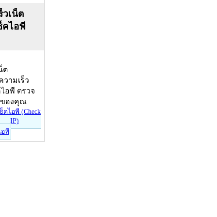
็วเน็ต
ช็คไอพี
น็ต
บความเร็ว
คไอพี ตรวจ
ีของคุณ
ไอพี