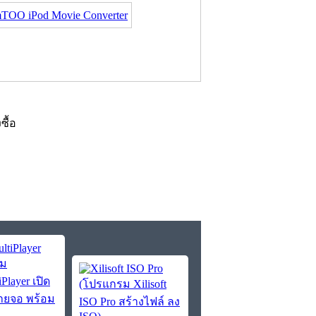
TOO iPod Movie Converter
งซื้อ