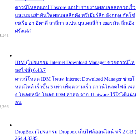
ดาวน์โหลดแอป Thscore แอปฯ รายงานผลบอลสดรวดเร็ว
และแม่นยำทันใจ ผลบอลลีกดัง พรีเมียร์ลีก อังกฤษ กัลโช่
เซเรีย อา อิตาลี ลาลีกา สเปน บุนเดสลีก้า เยอรมัน ลีกเอิง
ฝรั่งเศส
4,241
IDM (โปรแกรม Internet Download Manager ช่วยดาวน์โห
ลดไฟล์) 6.43.7
ดาวน์โหลด IDM โหลด Internet Download Manager ช่วยโ
หลดไฟล์ เร็วขึ้น 5 เท่า เพิ่มความเร็ว ดาวน์โหลดไฟล์ เพล
ง โหลดหนัง โหลด IDM ล่าสุด จาก Thaiware ไว้ใจได้แน่น
อน
6,366
DropBox (โปรแกรม Dropbox เก็บไฟล์ออนไลน์ ฟรี 2 GB )
264.4.3385