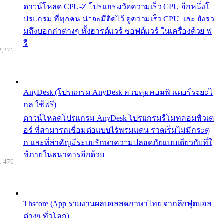
ดาวน์โหลด CPU-Z โปรแกรมวัดความเร็ว CPU อีกหนึ่งโ
ปรแกรม ที่ทุกคน น่าจะมีติดไว้ ดูความเร็ว CPU และ ยังรว
มถึงบอกค่าต่างๆ ทั้งฮารด์แวร์ ซอฟต์แวร์ ในเครื่องด้วย ฟ
รี
2,271
AnyDesk (โปรแกรม AnyDesk ควบคุมคอมพิวเตอร์ระยะไ
กล ใช้ฟรี)
ดาวน์โหลดโปรแกรม AnyDesk โปรแกรมรีโมทคอมพิวเต
อร์ ที่สามารถเชื่อมต่อแบบไร้พรมแดน รวดเร็มไม่มีกระตุ
ก และที่สำคัญมีระบบรักษาความปลอดภัยแบบเดียวกับที่ใ
ช้ภายในธนาคารอีกด้วย
: 476
Thscore (App รายงานผลบอลสดภาษาไทย จากลีกฟุตบอล
ต่างๆ ทั่วโลก)