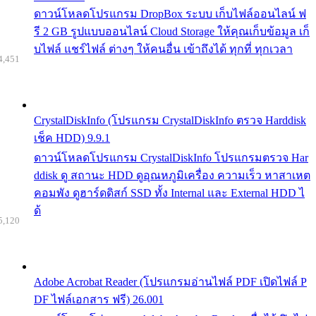
ดาวน์โหลดโปรแกรม DropBox ระบบ เก็บไฟล์ออนไลน์ ฟ
รี 2 GB รูปแบบออนไลน์ Cloud Storage ให้คุณเก็บข้อมูล เก็
บไฟล์ แชร์ไฟล์ ต่างๆ ให้คนอื่น เข้าถึงได้ ทุกที่ ทุกเวลา
4,451
CrystalDiskInfo (โปรแกรม CrystalDiskInfo ตรวจ Harddisk
เช็ค HDD) 9.9.1
ดาวน์โหลดโปรแกรม CrystalDiskInfo โปรแกรมตรวจ Har
ddisk ดู สถานะ HDD ดูอุณหภูมิเครื่อง ความเร็ว หาสาเหต
คอมพัง ดูฮาร์ดดิสก์ SSD ทั้ง Internal และ External HDD ไ
ด้
5,120
Adobe Acrobat Reader (โปรแกรมอ่านไฟล์ PDF เปิดไฟล์ P
DF ไฟล์เอกสาร ฟรี) 26.001