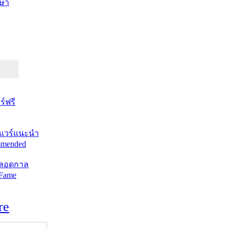
ษา
์ฟรี
แวร์แนะนำ
mended
ตลอดกาล
 Fame
re