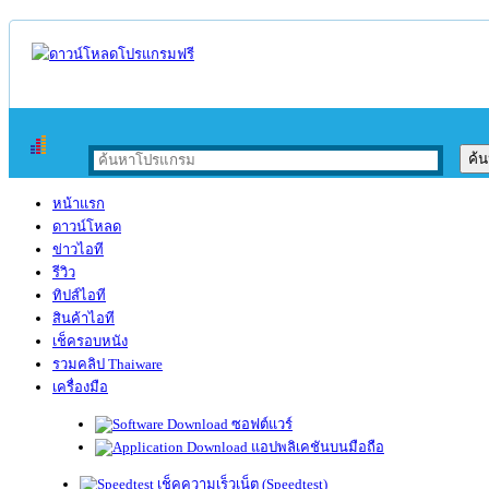
หน้าแรก
ดาวน์โหลด
ข่าวไอที
รีวิว
ทิปส์ไอที
สินค้าไอที
เช็ครอบหนัง
รวมคลิป Thaiware
เครื่องมือ
ซอฟต์แวร์
แอปพลิเคชันบนมือถือ
เช็คความเร็วเน็ต (Speedtest)