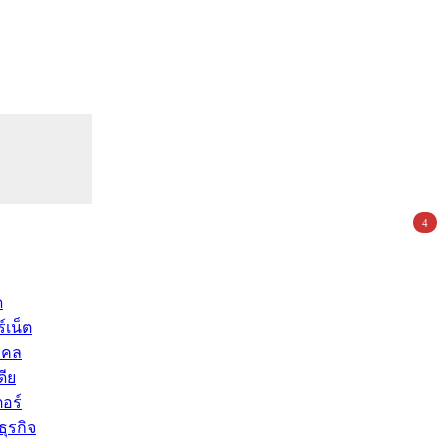
4
ด
์เน็ต
คคล
ดีย
อร์
ุรกิจ