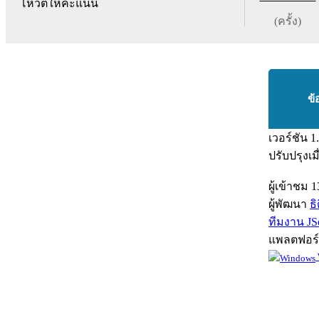
โหวตให้คะแนน
(ครั้ง)
ข้
เวอร์ชัน
1
ปรับปรุงเม
ผู้เข้าชม
1
ผู้พัฒนา
ธ
ทีมงาน JSo
แพลตฟอร