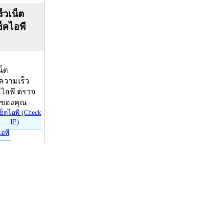
็วเน็ต
ช็คไอพี
น็ต
บความเร็ว
คไอพี ตรวจ
ีของคุณ
ไอพี