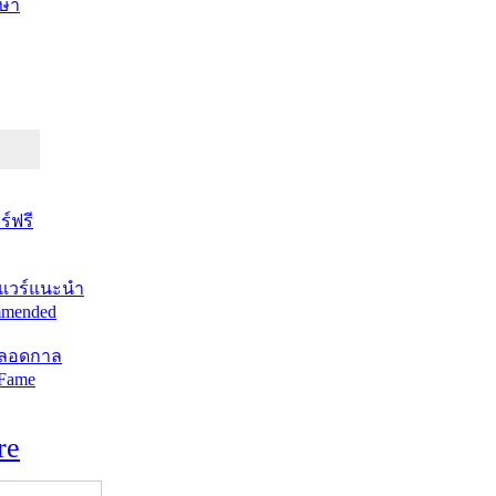
ษา
์ฟรี
แวร์แนะนำ
mended
ตลอดกาล
 Fame
re