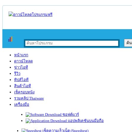
หน้าแรก
ดาวน์โหลด
ข่าวไอที
รีวิว
ทิปส์ไอที
สินค้าไอที
เช็ครอบหนัง
รวมคลิป Thaiware
เครื่องมือ
ซอฟต์แวร์
แอปพลิเคชันบนมือถือ
เช็คความเร็วเน็ต (Speedtest)