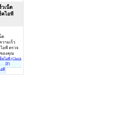
็วเน็ต
ช็คไอพี
น็ต
บความเร็ว
คไอพี ตรวจ
ีของคุณ
ไอพี