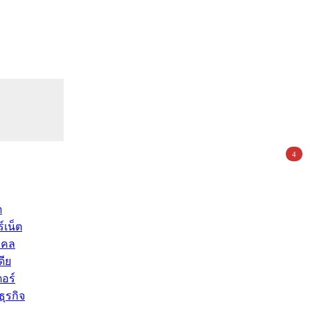
4
ด
์เน็ต
คคล
ดีย
อร์
ุรกิจ