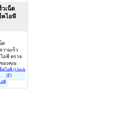
็วเน็ต
ช็คไอพี
น็ต
บความเร็ว
คไอพี ตรวจ
ีของคุณ
ไอพี