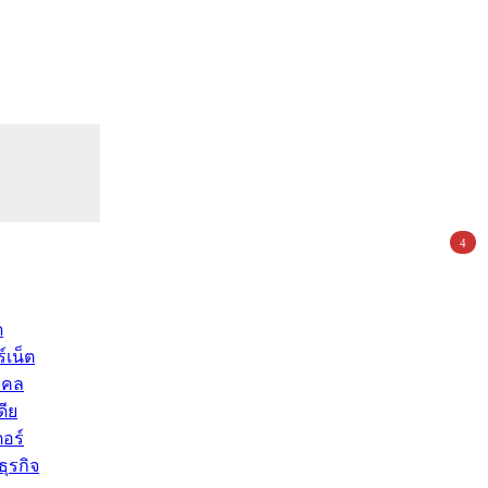
4
ด
์เน็ต
คคล
ดีย
อร์
ุรกิจ