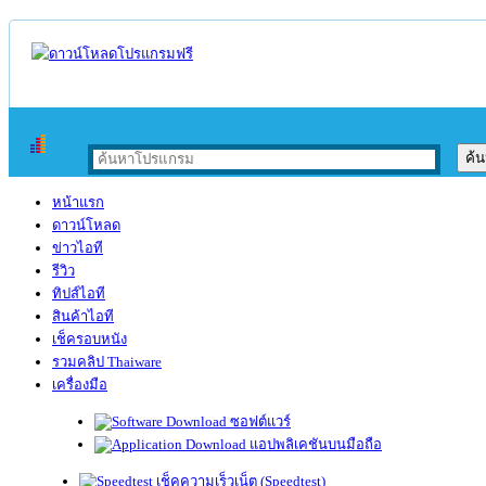
หน้าแรก
ดาวน์โหลด
ข่าวไอที
รีวิว
ทิปส์ไอที
สินค้าไอที
เช็ครอบหนัง
รวมคลิป Thaiware
เครื่องมือ
ซอฟต์แวร์
แอปพลิเคชันบนมือถือ
เช็คความเร็วเน็ต (Speedtest)