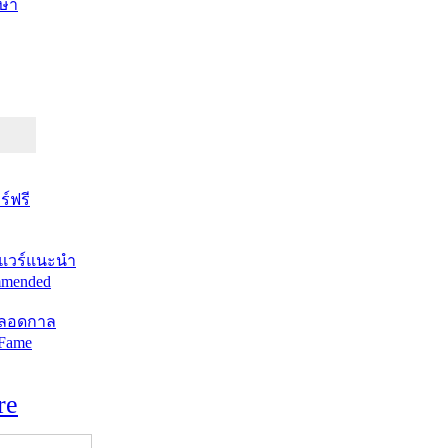
ษา
์ฟรี
แวร์แนะนำ
mended
ตลอดกาล
 Fame
re