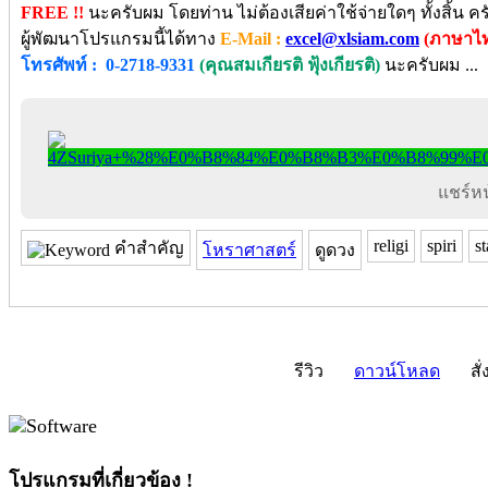
FREE !!
นะครับผม โดยท่าน ไม่ต้องเสียค่าใช้จ่ายใดๆ ทั้งสิ้น
ผู้พัฒนาโปรแกรมนี้ได้ทาง
E-Mail :
excel@xlsiam.com
(ภาษาไท
โทรศัพท์ : 0-2718-9331
(คุณสมเกียรติ ฟุ้งเกียรติ)
นะครับผม ...
แชร์หน้
religi
spiri
st
คำสำคัญ
โหราศาสตร์
ดูดวง
รีวิว
ดาวน์โหลด
สั่
โปรแกรมที่เกี่ยวข้อง !