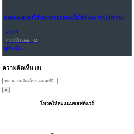
openElement (โปรแกรมออกแบบเว็บไซต์แบบ WYSIWYG)
ฟรีแวร์
ดาวน์โหลด : 34
ดูเพิ่มอีก...
ความคิดเห็น (
0
)
×
โหวตให้คะแนนซอฟต์แวร์