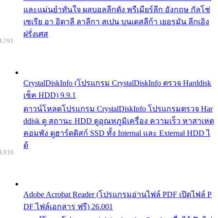
และแม่นยำทันใจ ผลบอลลีกดัง พรีเมียร์ลีก อังกฤษ กัลโช่
เซเรีย อา อิตาลี ลาลีกา สเปน บุนเดสลีก้า เยอรมัน ลีกเอิง
ฝรั่งเศส
4,191
CrystalDiskInfo (โปรแกรม CrystalDiskInfo ตรวจ Harddisk
เช็ค HDD) 9.9.1
ดาวน์โหลดโปรแกรม CrystalDiskInfo โปรแกรมตรวจ Har
ddisk ดู สถานะ HDD ดูอุณหภูมิเครื่อง ความเร็ว หาสาเหต
คอมพัง ดูฮาร์ดดิสก์ SSD ทั้ง Internal และ External HDD ไ
ด้
4,916
Adobe Acrobat Reader (โปรแกรมอ่านไฟล์ PDF เปิดไฟล์ P
DF ไฟล์เอกสาร ฟรี) 26.001