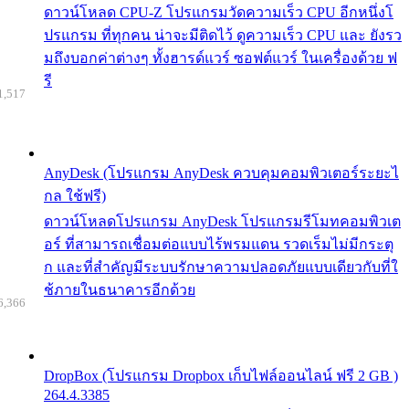
ดาวน์โหลด CPU-Z โปรแกรมวัดความเร็ว CPU อีกหนึ่งโ
ปรแกรม ที่ทุกคน น่าจะมีติดไว้ ดูความเร็ว CPU และ ยังรว
มถึงบอกค่าต่างๆ ทั้งฮารด์แวร์ ซอฟต์แวร์ ในเครื่องด้วย ฟ
รี
1,517
AnyDesk (โปรแกรม AnyDesk ควบคุมคอมพิวเตอร์ระยะไ
กล ใช้ฟรี)
ดาวน์โหลดโปรแกรม AnyDesk โปรแกรมรีโมทคอมพิวเต
อร์ ที่สามารถเชื่อมต่อแบบไร้พรมแดน รวดเร็มไม่มีกระตุ
ก และที่สำคัญมีระบบรักษาความปลอดภัยแบบเดียวกับที่ใ
ช้ภายในธนาคารอีกด้วย
6,366
DropBox (โปรแกรม Dropbox เก็บไฟล์ออนไลน์ ฟรี 2 GB )
264.4.3385