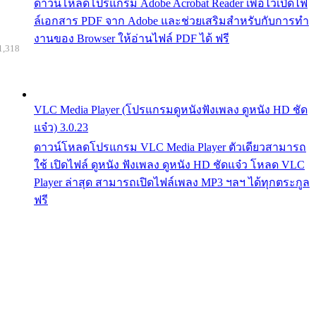
ดาวน์โหลดโปรแกรม Adobe Acrobat Reader เพื่อไว้เปิดไฟ
ล์เอกสาร PDF จาก Adobe และช่วยเสริมสำหรับกับการทำ
งานของ Browser ให้อ่านไฟล์ PDF ได้ ฟรี
1,318
VLC Media Player (โปรแกรมดูหนังฟังเพลง ดูหนัง HD ชัด
แจ๋ว) 3.0.23
ดาวน์โหลดโปรแกรม VLC Media Player ตัวเดียวสามารถ
ใช้ เปิดไฟล์ ดูหนัง ฟังเพลง ดูหนัง HD ชัดแจ๋ว โหลด VLC
Player ล่าสุด สามารถเปิดไฟล์เพลง MP3 ฯลฯ ได้ทุกตระกูล
ฟรี