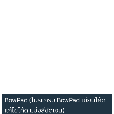
BowPad (โปรแกรม BowPad เขียนโค้ด
แก้ไขโค้ด แบ่งสีชัดเจน)